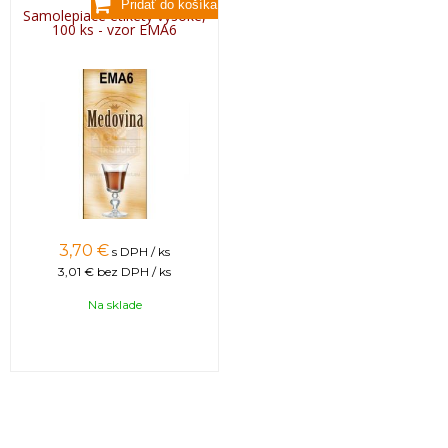
Samolepiace etikety vysoké,
100 ks - vzor EMA6
3,70 €
s DPH / ks
3,01 €
bez DPH / ks
Na sklade