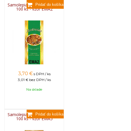
Samolepiace etikety vysoké,
100 ks - vzor EMA2
3,70
€
s DPH / ks
3,01 €
bez DPH / ks
Na sklade
Samolepiace etikety vysoké,
100 ks - vzor EMA5