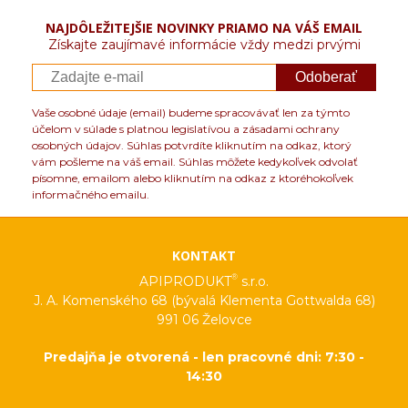
NAJDÔLEŽITEJŠIE NOVINKY PRIAMO NA VÁŠ EMAIL
Získajte zaujímavé informácie vždy medzi prvými
Odoberať
Vaše osobné údaje (email) budeme spracovávať len za týmto
účelom v súlade s platnou legislatívou a zásadami ochrany
osobných údajov. Súhlas potvrdíte kliknutím na odkaz, ktorý
vám pošleme na váš email. Súhlas môžete kedykoľvek odvolať
písomne, emailom alebo kliknutím na odkaz z ktoréhokoľvek
informačného emailu.
KONTAKT
®
APIPRODUKT
s.r.o.
J. A. Komenského 68 (bývalá Klementa Gottwalda 68)
991 06 Želovce
Predajňa je otvorená - len pracovné dni: 7:30 -
14:30