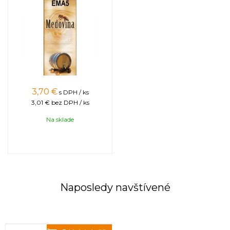
3,70
€
s DPH / ks
3,01 €
bez DPH / ks
Na sklade
Naposledy navštívené