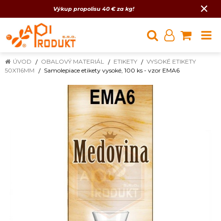
×
Výkup propolisu 40 € za kg!
ÚVOD
OBALOVÝ MATERIÁL
ETIKETY
VYSOKÉ ETIKETY
50X116MM
Samolepiace etikety vysoké, 100 ks - vzor EMA6