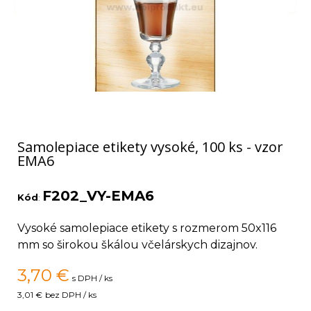
Samolepiace etikety vysoké, 100 ks - vzor
EMA6
F202_VY-EMA6
Kód
:
Vysoké samolepiace etikety s rozmerom 50x116
mm so širokou škálou včelárskych dizajnov.
3,70
€
s DPH / ks
3,01 €
bez DPH / ks