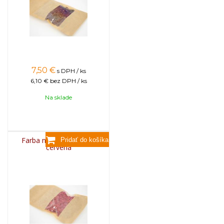
7,50
€
s DPH / ks
6,10 €
bez DPH / ks
Na sklade
Farba na sviečky, 25g -
červená