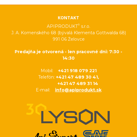
KONTAKT
®
APIPRODUKT
s.r.o.
J. A. Komenského 68 (bývalá Klementa Gottwalda 68)
991 06 Želovce
Predajňa je otvorená - len pracovné dni: 7:30 -
14:30
Mobil:
+421 918 079 221
Telefón:
+421 47 489 30 41,
+421 47 489 31 14
E-mail:
info@apiprodukt.sk