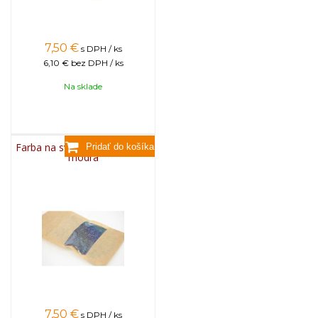
7,50
€
s DPH / ks
6,10 €
bez DPH / ks
Na sklade
Farba na sviečky, 25g - svetlo
modrá
7,50
€
s DPH / ks