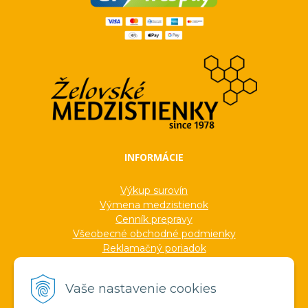
INFORMÁCIE
Výkup surovín
Výmena medzistienok
Cenník prepravy
Všeobecné obchodné podmienky
Reklamačný poriadok
Ochrana osobných údajov
Informácie o cookies
Vaše nastavenie cookies
Formuláre
Protokoly