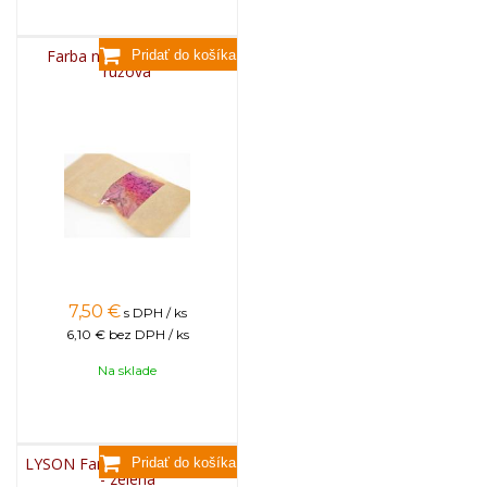
Farba na sviečky, 25g -
ružová
7,50
€
s DPH / ks
6,10 €
bez DPH / ks
Na sklade
LYSON Farba na sviečky, 25g
- zelená