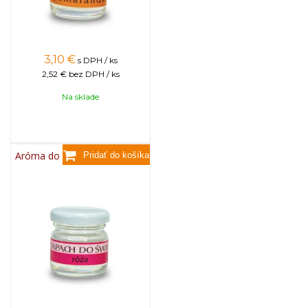
3,10
€
s DPH / ks
2,52 €
bez DPH / ks
Na sklade
Aróma do sviečok, 25g - ruža