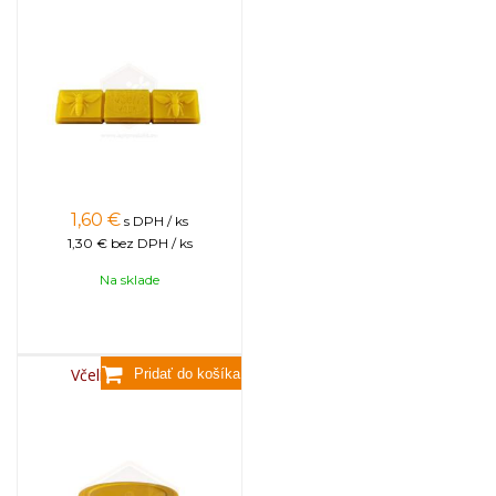
1,60
€
s DPH / ks
1,30 €
bez DPH / ks
Na sklade
Včelí vosk, 3,5kg