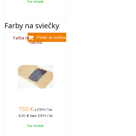
Na sklade
Farby na sviečky
Farba na sviečky, 25g -
fialová
7,50
€
s DPH / ks
6,10 €
bez DPH / ks
Na sklade