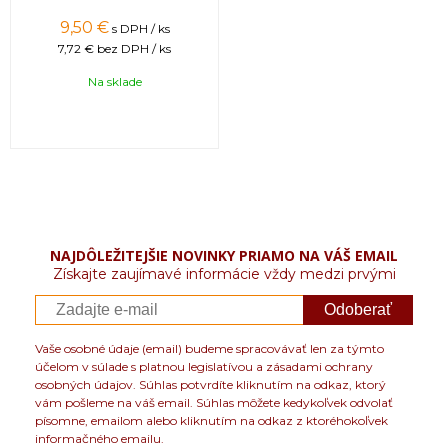
9,50 €
s DPH / ks
7,72 €
bez DPH / ks
Na sklade
NAJDÔLEŽITEJŠIE NOVINKY PRIAMO NA VÁŠ EMAIL
Získajte zaujímavé informácie vždy medzi prvými
Odoberať
Vaše osobné údaje (email) budeme spracovávať len za týmto
účelom v súlade s platnou legislatívou a zásadami ochrany
osobných údajov. Súhlas potvrdíte kliknutím na odkaz, ktorý
vám pošleme na váš email. Súhlas môžete kedykoľvek odvolať
písomne, emailom alebo kliknutím na odkaz z ktoréhokoľvek
informačného emailu.