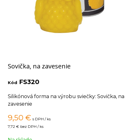
Sovička, na zavesenie
FS320
Kód
:
Silikónová forma na výrobu sviečky: Sovička, na
zavesenie
9,50
€
s DPH / ks
7,72 €
bez DPH / ks
Na sklade