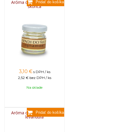
Aróma do sviečok, 25g -
škorica
3,10
€
s DPH / ks
2,52 €
bez DPH / ks
Na sklade
Aróma do sviečok, 25g -
levanduľa