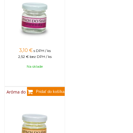
3,10
€
s DPH / ks
2,52 €
bez DPH / ks
Na sklade
Aróma do sviečok, 25g - med