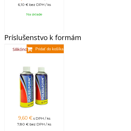
6,10 €
bez DPH / ks
Na sklade
Príslušenstvo k formám
Silikónový sprej 400 ml
9,60
€
s DPH / ks
7,80 €
bez DPH / ks