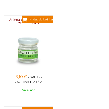
Aróma do sviečok, 25g -
zelené jablko
3,10
€
s DPH / ks
2,52 €
bez DPH / ks
Na sklade