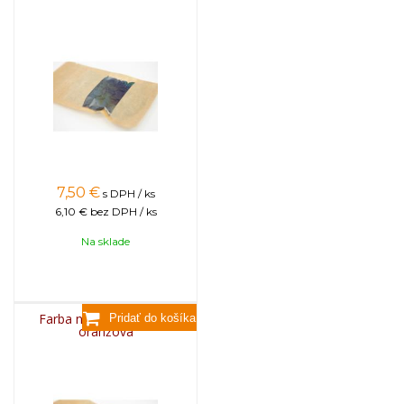
7,50
€
s DPH / ks
6,10 €
bez DPH / ks
Na sklade
Farba na sviečky, 25g -
oranžová