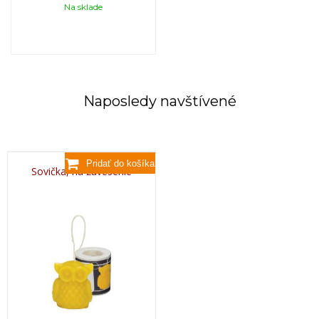
Na sklade
Naposledy navštívené
Sovička, na zavesenie