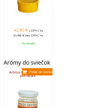
42,90
€
s DPH / ks
34,88 €
bez DPH / ks
Na sklade
Arómy do sviečok
Aróma do sviečok, 25g -
pomaranč