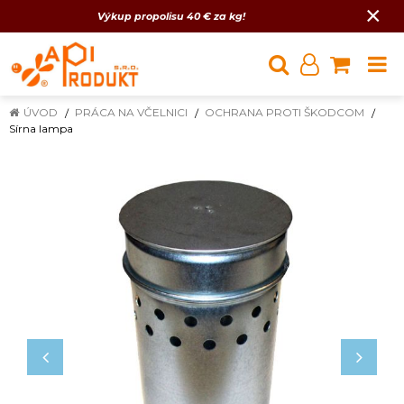
×
Výkup propolisu 40 € za kg!
ÚVOD
PRÁCA NA VČELNICI
OCHRANA PROTI ŠKODCOM
Sírna lampa