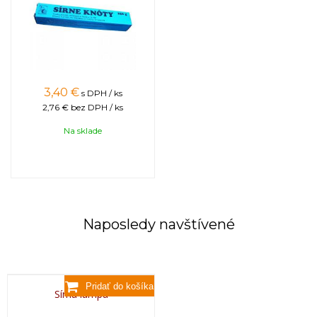
3,40
€
s DPH / ks
2,76 €
bez DPH / ks
Na sklade
Naposledy navštívené
Sírna lampa