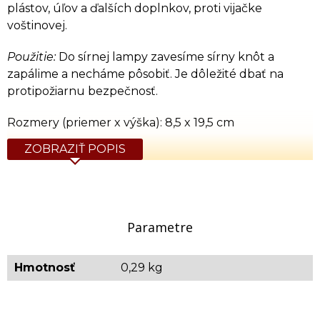
plástov, úľov a ďalších doplnkov, proti vijačke
voštinovej.
Použitie:
Do sírnej lampy zavesíme sírny knôt a
zapálime a necháme pôsobiť. Je dôležité dbať na
protipožiarnu bezpečnosť.
Rozmery (priemer x výška): 8,5 x 19,5 cm
ZOBRAZIŤ POPIS
Parametre
Hmotnosť
0,29 kg