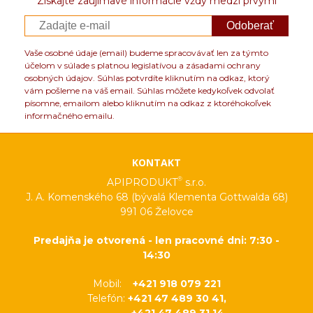
Získajte zaujímavé informácie vždy medzi prvými
Odoberať
Vaše osobné údaje (email) budeme spracovávať len za týmto
účelom v súlade s platnou legislatívou a zásadami ochrany
osobných údajov. Súhlas potvrdíte kliknutím na odkaz, ktorý
vám pošleme na váš email. Súhlas môžete kedykoľvek odvolať
písomne, emailom alebo kliknutím na odkaz z ktoréhokoľvek
informačného emailu.
KONTAKT
®
APIPRODUKT
s.r.o.
J. A. Komenského 68 (bývalá Klementa Gottwalda 68)
991 06 Želovce
Predajňa je otvorená - len pracovné dni: 7:30 -
14:30
Mobil:
+421 918 079 221
Telefón:
+421 47 489 30 41,
+421 47 489 31 14