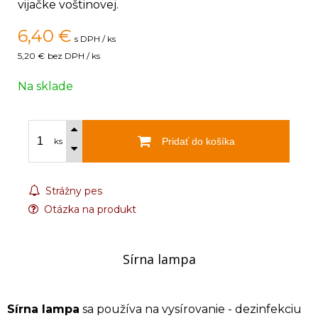
vijačke voštinovej.
6,40
€
s DPH / ks
5,20 €
bez DPH / ks
Na sklade
Pridať do košíka
ks
Strážny pes
Otázka na produkt
Sírna lampa
Sírna lampa
sa používa na vysírovanie - dezinfekciu