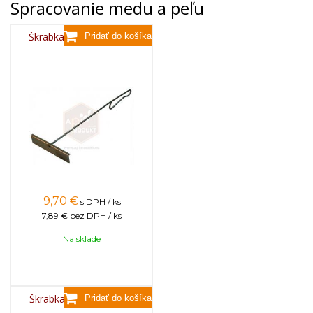
Spracovanie medu a peľu
Škrabka nerezová veľká
9,70
€
s DPH / ks
7,89 €
bez DPH / ks
Na sklade
Škrabka nerezová malá