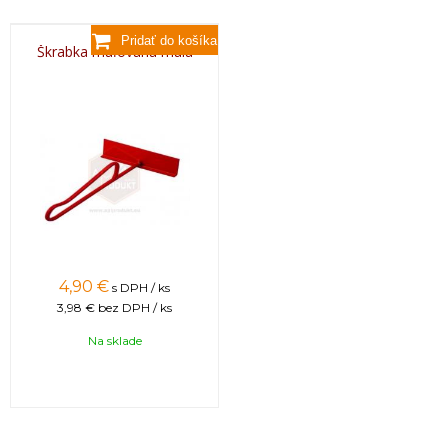
Škrabka maľovaná malá
4,90 €
s DPH / ks
3,98 €
bez DPH / ks
Na sklade