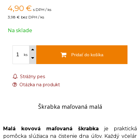
4,90
€
s DPH / ks
3,98 €
bez DPH / ks
Na sklade
Pridať do košíka
ks
Strážny pes
Otázka na produkt
Škrabka maľovaná malá
Malá kovová maľovaná škrabka
je praktická
pomôcka slúžiaca na čistenie dna úľov. Každý včelár