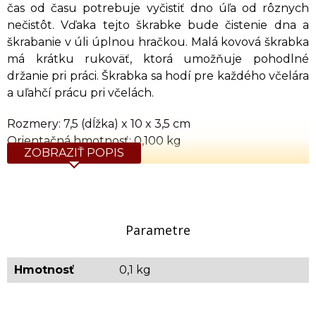
čas od času potrebuje vyčistiť dno úľa od rôznych
nečistôt. Vďaka tejto škrabke bude čistenie dna a
škrabanie v úli úplnou hračkou. Malá kovová škrabka
má krátku rukoväť, ktorá umožňuje pohodlné
držanie pri práci. Škrabka sa hodí pre každého včelára
a uľahčí prácu pri včelách.
Rozmery: 7,5 (dĺžka) x 10 x 3,5 cm
Orientačná hmotnosť: 0,100 kg
ZOBRAZIŤ POPIS
Parametre
Hmotnosť
0,1 kg