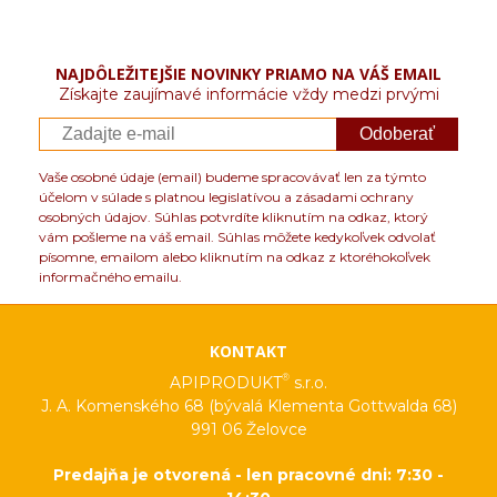
NAJDÔLEŽITEJŠIE NOVINKY PRIAMO NA VÁŠ EMAIL
Získajte zaujímavé informácie vždy medzi prvými
Odoberať
Vaše osobné údaje (email) budeme spracovávať len za týmto
účelom v súlade s platnou legislatívou a zásadami ochrany
osobných údajov. Súhlas potvrdíte kliknutím na odkaz, ktorý
vám pošleme na váš email. Súhlas môžete kedykoľvek odvolať
písomne, emailom alebo kliknutím na odkaz z ktoréhokoľvek
informačného emailu.
KONTAKT
®
APIPRODUKT
s.r.o.
J. A. Komenského 68 (bývalá Klementa Gottwalda 68)
991 06 Želovce
Predajňa je otvorená - len pracovné dni: 7:30 -