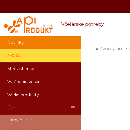
Včelárske potreby
Novinky
ÚVOD
ÚLE
AKCIA
Medzistienky
Vytápanie vosku
Včelie produkty
Úle
Farby na úle