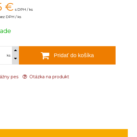
5
€
s DPH / ks
bez DPH / ks
lade
Pridať do košíka
ks
ážny pes
Otázka na produkt