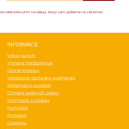
otvrdíte kliknutím na odkaz, ktorý vám pošleme na váš email.
INFORMÁCIE
Výkup surovín
Výmena medzistienok
Cenník prepravy
Všeobecné obchodné podmienky
Reklamačný poriadok
Ochrana osobných údajov
Informácie o cookies
Formuláre
Protokoly
Ocenenia