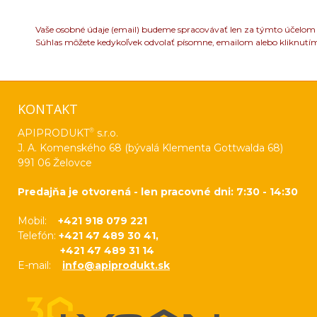
Vaše osobné údaje (email) budeme spracovávať len za týmto účelom v
Súhlas môžete kedykoľvek odvolať písomne, emailom alebo kliknutí
KONTAKT
®
APIPRODUKT
s.r.o.
J. A. Komenského 68 (bývalá Klementa Gottwalda 68)
991 06 Želovce
Predajňa je otvorená - len pracovné dni: 7:30 - 14:30
Mobil:
+421 918 079 221
Telefón:
+421 47 489 30 41,
+421 47 489 31 14
E-mail:
info@apiprodukt.sk