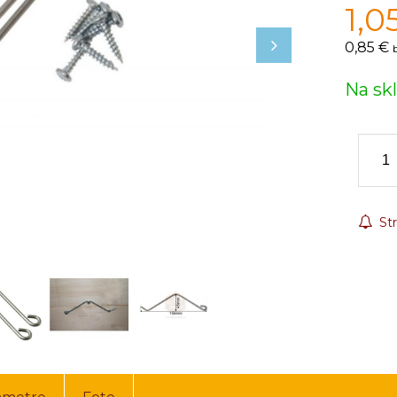
1,0
0,85 €
Na sk
Str