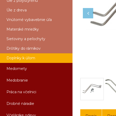
Úle z polystyrénu
Úle z dreva
Vnútorné vybavebnie úľa
Materské mriežky
Sieťoviny a peľochyty
Drôtiky do rámikov
Doplnky k úľom
Medomety
Medobranie
Práca na včelnici
Drobné náradie
Včelárske odevy