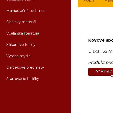
Popis
Par
Manipulačná technika
Obalový materiál
Včelárska literatúra
Kovové sp
Silikónové formy
Dĺžka: 155 
Výroba mydla
Produkt pri
Darčekové predmety
ZOBRAZI
Štartovacie balíčky