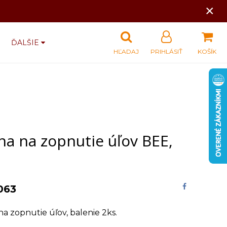
×
ĎALŠIE
HĽADAJ
PRIHLÁSIŤ
KOŠÍK
na na zopnutie úľov BEE,
063
a zopnutie úľov, balenie 2ks.