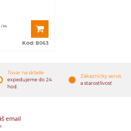
/ ks
Kód
:
B063
Tovar na sklade
Zákaznícky servis
expedujeme do 24
a starostlivosť
hod.
áš email
i