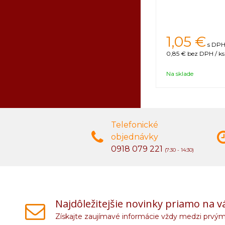
1,05 €
s DPH 
0,85 €
bez DPH / ks
Na sklade
Telefonické
objednávky
0918 079 221
(7:30 - 14:30)
Najdôležitejšie novinky priamo na v
Získajte zaujímavé informácie vždy medzi prvým