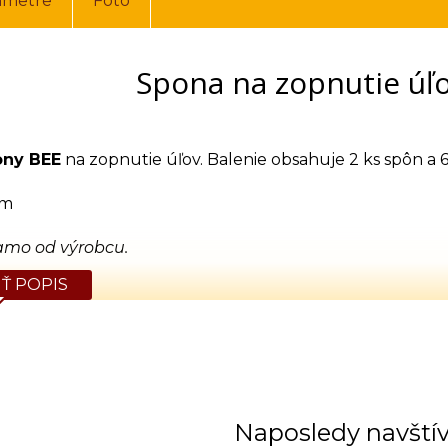
ametre
Foto
Spona na zopnutie úľo
ony BEE
na zopnutie úľov. Balenie obsahuje 2 ks spôn a 6
mm
amo od výrobcu.
Ť POPIS
Naposledy navští