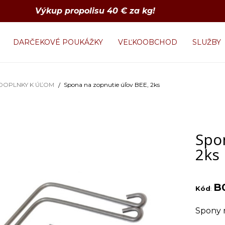
Výkup propolisu 40 € za kg!
DARČEKOVÉ POUKÁŽKY
VEĽKOOBCHOD
SLUŽBY
DOPLNKY K ÚĽOM
Spona na zopnutie úľov BEE, 2ks
Spo
2ks
B
Kód
:
Spony n