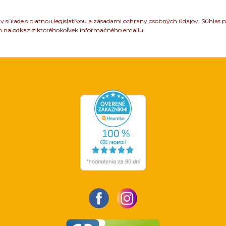
 súlade s platnou legislatívou a zásadami ochrany osobných údajov. Súhlas p
m na odkaz z ktoréhokoľvek informačného emailu.