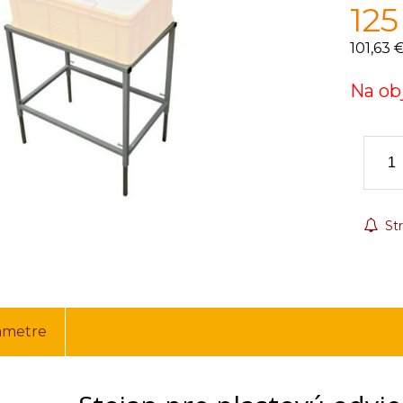
125
101,63 
Na ob
Str
ametre