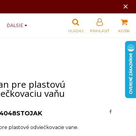
×
ĎALŠIE
HĽADAJ
PRIHLÁSIŤ
KOŠÍK
an pre plastovú
iečkovaciu vaňu
4048STOJAK
pre plastové odviečkovacie vane.