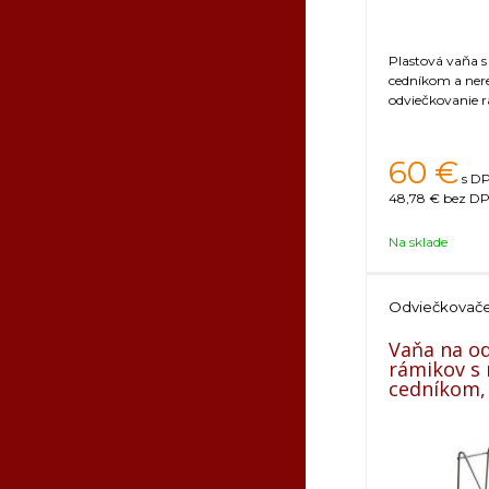
Plastová vaňa 
cedníkom a ne
odviečkovanie 
60
€
s DP
48,78 €
bez DP
Na sklade
Odviečkovač
Vaňa na o
rámikov s
cedníkom,