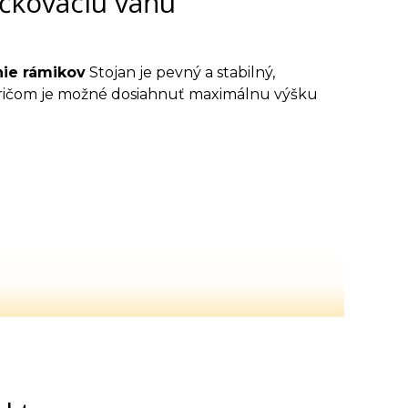
ečkovaciu vaňu
nie rámikov
Stojan je pevný a stabilný,
 pričom je možné dosiahnuť maximálnu výšku