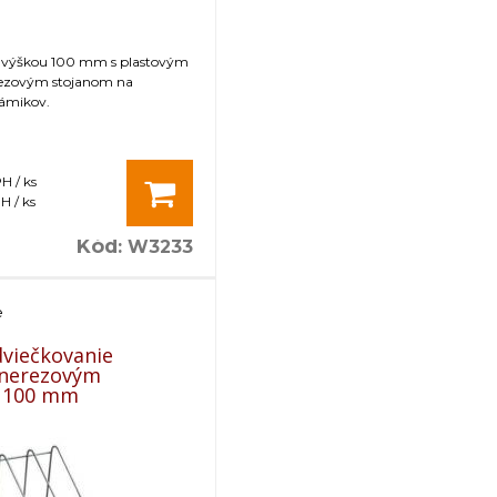
s výškou 100 mm s plastovým
rezovým stojanom na
rámikov.
H / ks
H / ks
Kód
:
W3233
e
dviečkovanie
 nerezovým
 100 mm