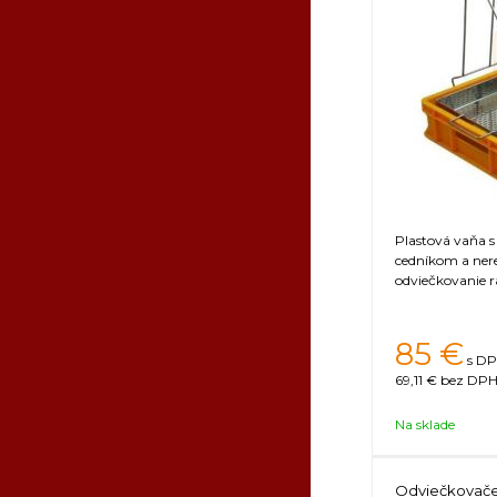
Plastová vaňa 
cedníkom a ne
odviečkovanie 
85
€
s DP
69,11 €
bez DPH 
Na sklade
Odviečkovač