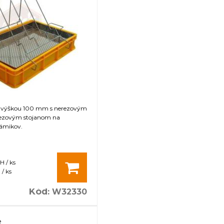
s výškou 100 mm s nerezovým
rezovým stojanom na
rámikov.
H / ks
/ ks
Kód
:
W32330
e