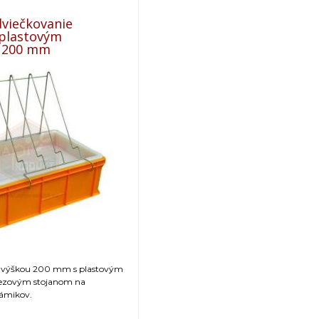
dviečkovanie
 plastovým
 200 mm
s výškou 200 mm s plastovým
rezovým stojanom na
rámikov.