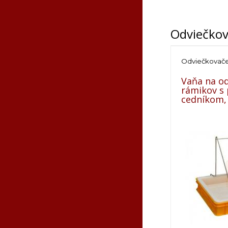
Odviečko
Odviečkovač
Vaňa na o
rámikov s
cedníkom,