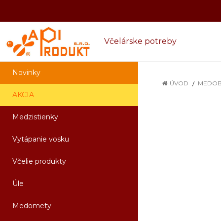
Včelárske potreby
Novinky
ÚVOD
MEDOB
AKCIA
Medzistienky
Vytápanie vosku
Včelie produkty
Úle
Medomety