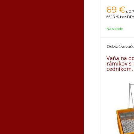
69
€
s DP
56,10 €
bez DPH
Na sklade
Odviečkovač
Vaňa na o
rámikov s
cedníkom,