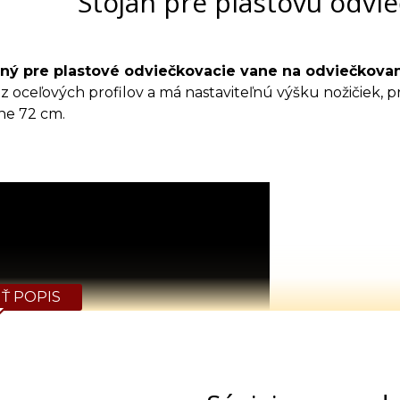
Stojan pre plastovú odvi
ený pre plastové odviečkovacie vane na odviečkova
z oceľových profilov a má nastaviteľnú výšku nožičiek,
ne 72 cm.
Ť POPIS