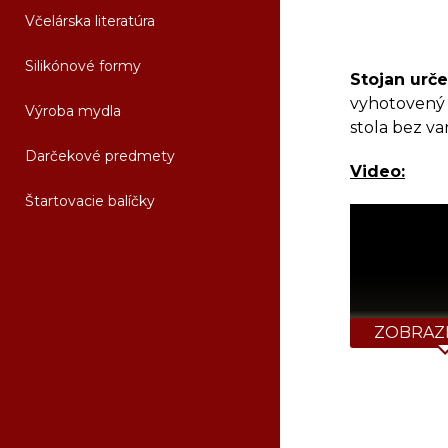
Včelárska literatúra
Silikónové formy
Stojan urč
vyhotovený 
Výroba mydla
stola bez va
Darčekové predmety
Video:
Štartovacie balíčky
ZOBRAZI