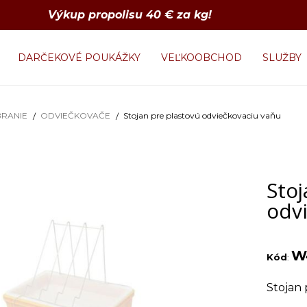
Výkup propolisu 40 € za kg!
DARČEKOVÉ POUKÁŽKY
VEĽKOOBCHOD
SLUŽBY
RANIE
ODVIEČKOVAČE
Stojan pre plastovú odviečkovaciu vaňu
Stoj
odv
W
Kód
:
Stojan 