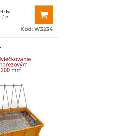
H / ks
 / ks
Kód
:
W3234
e
dviečkovanie
 nerezovým
 200 mm