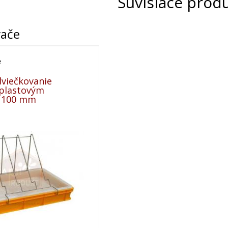
Súvisiace prod
vače
e
dviečkovanie
 plastovým
 100 mm