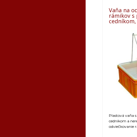
Vaňa na o
rámikov s
cedníkom,
Plastová vaňa 
cedníkom a ne
odviečkovanie 