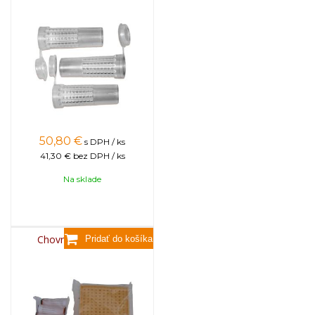
50,80
€
s DPH / ks
41,30 €
bez DPH / ks
Na sklade
Chovný systém BEE