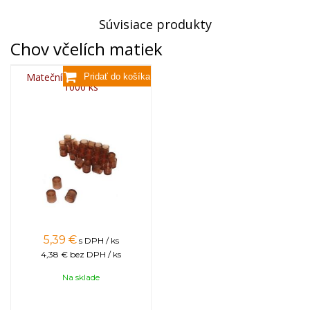
Súvisiace produkty
Chov včelích matiek
Matečníková miska BEE,
1000 ks
5,39
€
s DPH / ks
4,38 €
bez DPH / ks
Na sklade