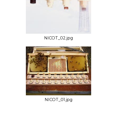
pred vyliahnutím matky nasuňte na matečníky
valcové klietky, do ktorých nezabudnite dať trochu
medu. Vyliahnuté matky sú takto chránené pred
likvidáciou ostatnými matkami.
Orientačná hmotnosť: 0,093 kg
NICOT_02.jpg
NICOT_01.jpg