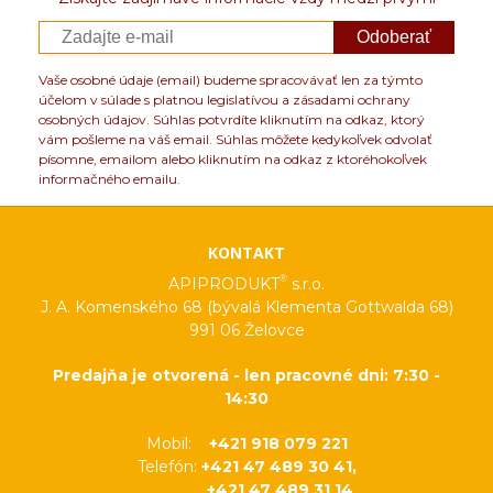
Odoberať
Vaše osobné údaje (email) budeme spracovávať len za týmto
účelom v súlade s platnou legislatívou a zásadami ochrany
osobných údajov. Súhlas potvrdíte kliknutím na odkaz, ktorý
vám pošleme na váš email. Súhlas môžete kedykoľvek odvolať
písomne, emailom alebo kliknutím na odkaz z ktoréhokoľvek
informačného emailu.
KONTAKT
®
APIPRODUKT
s.r.o.
J. A. Komenského 68 (bývalá Klementa Gottwalda 68)
991 06 Želovce
Predajňa je otvorená - len pracovné dni: 7:30 -
14:30
Mobil:
+421 918 079 221
Telefón:
+421 47 489 30 41,
+421 47 489 31 14