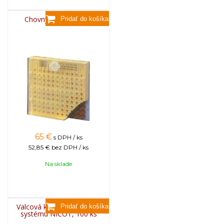
Chovný rámik NICOT
65
€
s DPH / ks
52,85 €
bez DPH / ks
Na sklade
Valcová klietka - izolátor k
systému NICOT, 100 ks