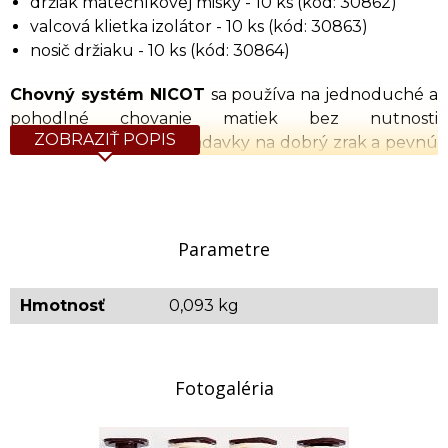
držiak matečníkovej misky - 10 ks (kód: 30862)
valcová klietka izolátor - 10 ks (kód: 30863)
nosič držiaku - 10 ks (kód: 30864)
Chovný systém NICOT
sa používa na jednoduché a
pohodlné chovanie matiek bez nutnosti
ZOBRAZIŤ POPIS
prelarvovania, bez požiadavky na dobrý zrak a pevnú
ruku. Prelarvovací systém Nicot zabezpečuje
vytvorenie podmienok pre ľahký a kvalitný odchov
včelích matiek.
Parametre
Postup chovu:
Matku zatvorte pod poklop a nechajte ju, aby do
Hmotnosť
0,093 kg
pripravených materských misiek položila vajíčka. Keď
misky zakladie, matku pustite a počkajte 3 dni, kým
sa vajíčko zmení na larvičku. Materské misky potom
preložte do béžových držiakov a následne ich
Fotogaléria
nasuňte na hnedé nosiče upevnené na chovnom
rámiku. Rámik vložte do chovného včelstva. Dva dni