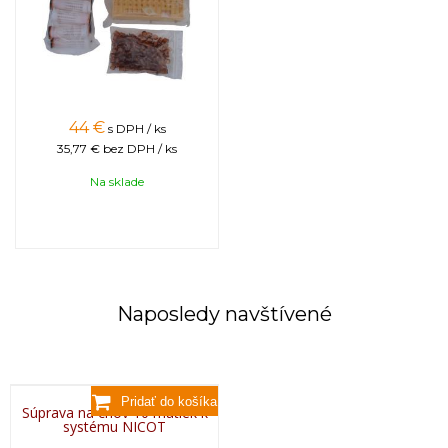
44
€
s DPH / ks
35,77 €
bez DPH / ks
Na sklade
Naposledy navštívené
Súprava na chov 10 matiek k
systému NICOT