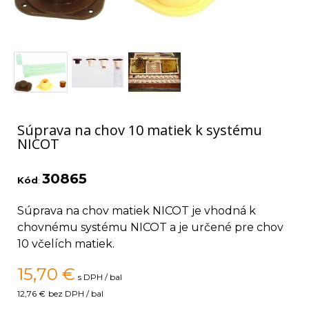
Súprava na chov 10 matiek k systému
NICOT
30865
Kód
:
Súprava na chov matiek NICOT je vhodná k
chovnému systému NICOT a je určené pre chov
10 včelích matiek.
15,70
€
s DPH / bal
12,76 €
bez DPH / bal