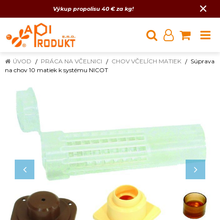
×
Výkup propolisu 40 € za kg!
ÚVOD
PRÁCA NA VČELNICI
CHOV VČELÍCH MATIEK
Súprava
na chov 10 matiek k systému NICOT