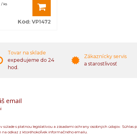
/ ks
Kód
:
VP1472
Tovar na sklade
Zákaznícky servis
expedujeme do 24
a starostlivosť
hod.
áš email
i
 súlade s platnou legislatívou a zásadami ochrany osobných údajov. Súhlas p
m na odkaz z ktoréhokoľvek informačného emailu.