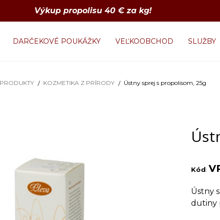
Výkup propolisu 40 € za kg!
DARČEKOVÉ POUKÁŽKY
VEĽKOOBCHOD
SLUŽBY
 PRODUKTY
KOZMETIKA Z PRÍRODY
Ústny sprej s propolisom, 25g
Ústn
V
Kód
:
Ústny s
dutiny 