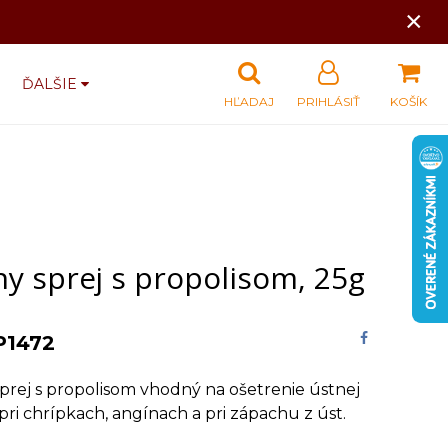
×
ĎALŠIE
HĽADAJ
PRIHLÁSIŤ
KOŠÍK
y sprej s propolisom, 25g
P1472
prej s propolisom vhodný na ošetrenie ústnej
pri chrípkach, angínach a pri zápachu z úst.