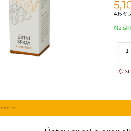
5,1
4,15 €
b
Na sk
Str
ametre