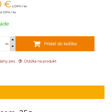
0
€
s DPH / ks
ez DPH / ks
lade
Pridať do košíka
ks
ážny pes
Otázka na produkt