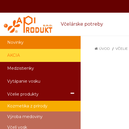
Včelárske potreby
Novinky
ÚVOD
VČELIE
AKCIA
Medzistienky
Vytápanie vosku
Včelie produkty
Kozmetika z prírody
Výroba medoviny
Včelí vosk