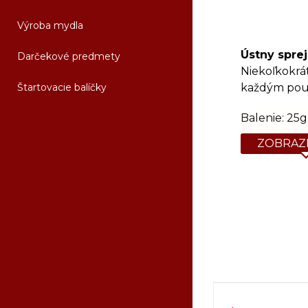
Výroba mydla
Ústny spre
Darčekové predmety
Niekoľkokrát
Štartovacie balíčky
každým použ
Balenie: 25g
ZOBRAZI