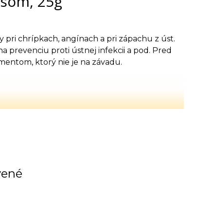
isom, 25g
 pri chrípkach, angínach a pri zápachu z úst.
na prevenciu proti ústnej infekcii a pod. Pred
mentom, ktorý nie je na závadu.
vené