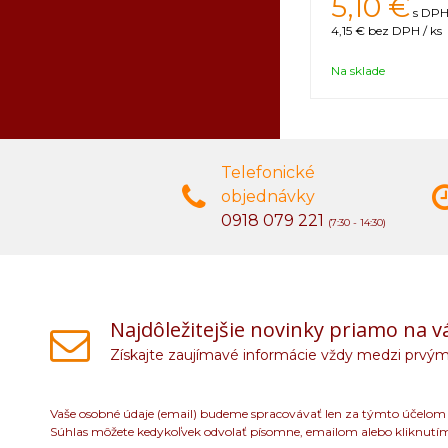
5,10 €
s DPH 
4,15 €
bez DPH / ks
Na sklade
Telefonické
objednávky
0918 079 221
(7:30 - 14:30)
Najdôležitejšie novinky priamo na v
Získajte zaujímavé informácie vždy medzi prvým
Vaše osobné údaje (email) budeme spracovávať len za týmto účelom v
Súhlas môžete kedykoľvek odvolať písomne, emailom alebo kliknutí