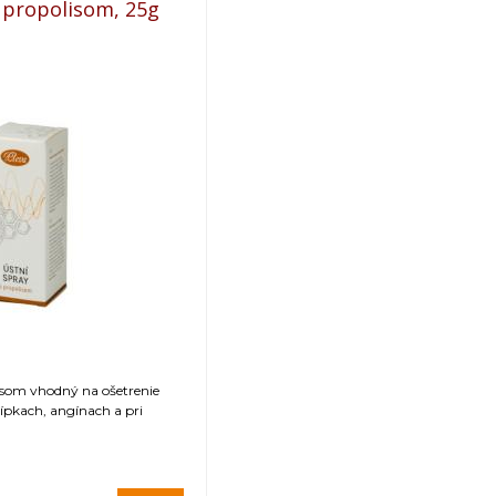
 propolisom, 25g
lisom vhodný na ošetrenie
rípkach, angínach a pri