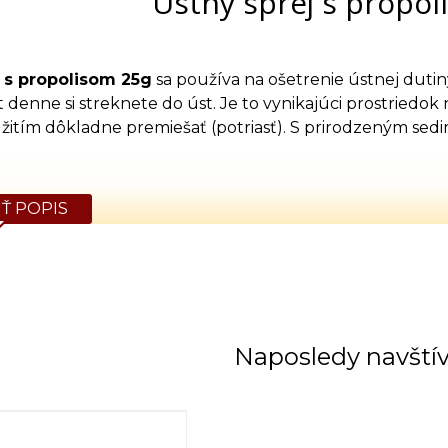
Ústny sprej s propol
j s propolisom 25g
sa používa na ošetrenie ústnej dutiny
 denne si streknete do úst. Je to vynikajúci prostriedok 
itím dôkladne premiešať (potriasť). S prirodzeným sedi
Ť POPIS
Naposledy navští