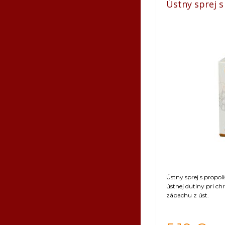
Ústny sprej s
Ústny sprej s propo
ústnej dutiny pri ch
zápachu z úst.