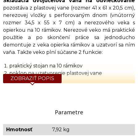
Skladacía dvojúčelová vaňa na odviečkovanie
pozostáva z plastovej vane (rozmer 41 x 61 x 20,5 cm),
nerezovej vložky s perforovaným dnom (vnútorný
rozmer 34,5 x 55 x 7 cm) a nerezového veka s
opierkou na 10 rámikov. Nerezové veko má praktické
použitie a po skončení práce sa jednoducho
demontuje z veka opierka rámikov a uzatvorí sa ním
vaňa. Takže veko plní súčasne 2 funkcie:
praktický stojan na 10 rámikov
poklop na uzatvorenie plastovej vane
ZOBRAZIŤ POPIS
Orientačná hmotnosť vane: 7,92 kg
Parametre
Hmotnosť
7,92 kg