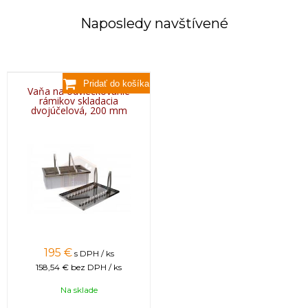
Naposledy navštívené
Vaňa na odviečkovanie
rámikov skladacia
dvojúčelová, 200 mm
195 €
s DPH / ks
158,54 €
bez DPH / ks
Na sklade