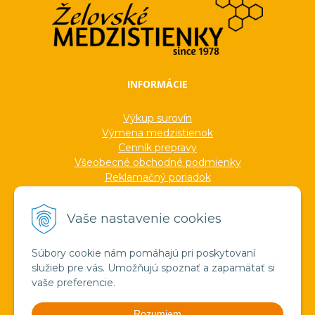
INFORMÁCIE
Výkup surovín
Výmena medzistienok
Cenník prepravy
Všeobecné obchodné podmienky
Reklamačný poriadok
Ochrana osobných údajov
Informácie o cookies
Vaše nastavenie cookies
Formuláre
Protokoly
Ocenenia
Súbory cookie nám pomáhajú pri poskytovaní
Veľkoobchod
služieb pre vás. Umožňujú spoznať a zapamätať si
Verejné obstarávanie
vaše preferencie.
Výroba sviečok zo včelieho vosku
Pravda o medzistienkach a vosku
Rozumiem