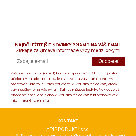
NAJDÔLEŽITEJŠIE NOVINKY PRIAMO NA VÁŠ EMAIL
Získajte zaujímavé informácie vždy medzi prvými
Odoberať
Vaše osobné údaje (email) budeme spracovávať len za týmto
účelom v súlade s platnou legislatívou a zásadami ochrany
osobných údajov. Súhlas potvrdíte kliknutím na odkaz, ktorý
vám pošleme na váš email. Súhlas môžete kedykoľvek odvolať
písomne, emailom alebo kliknutím na odkaz z ktoréhokoľvek
informačného emailu.
KONTAKT
®
APIPRODUKT
s.r.o.
J. A. Komenského 68 (bývalá Klementa Gottwalda 68)