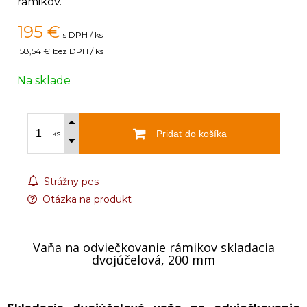
rámikov.
195
€
s DPH / ks
158,54 €
bez DPH / ks
Na sklade
Pridať do košíka
ks
Strážny pes
Otázka na produkt
Vaňa na odviečkovanie rámikov skladacia
dvojúčelová, 200 mm