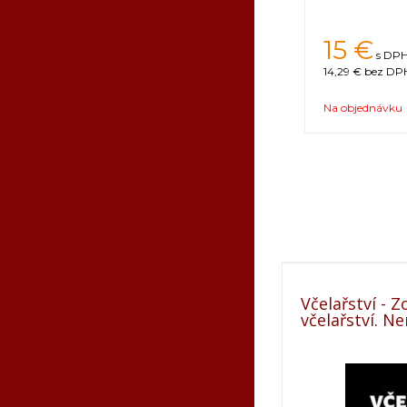
15
€
s DPH
14,29 €
bez DPH
Na objednávku
Včelařství - 
včelařství. Ne