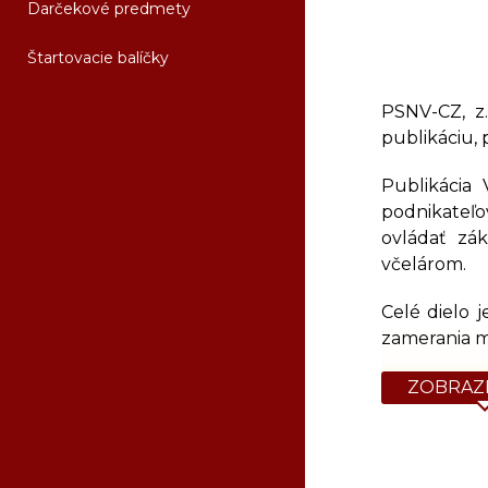
Darčekové predmety
Štartovacie balíčky
PSNV-CZ, z.
publikáciu, 
Publikácia
podnikateľo
ovládať zá
včelárom.
Celé dielo 
zamerania m
1. Zootechni
ZOBRAZI
2. Choroby v
3. Biológia
4. Šľachteni