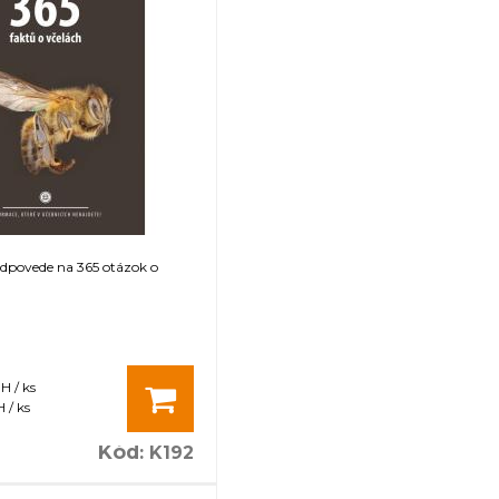
dpovede na 365 otázok o
H / ks
 / ks
Kód
:
K192