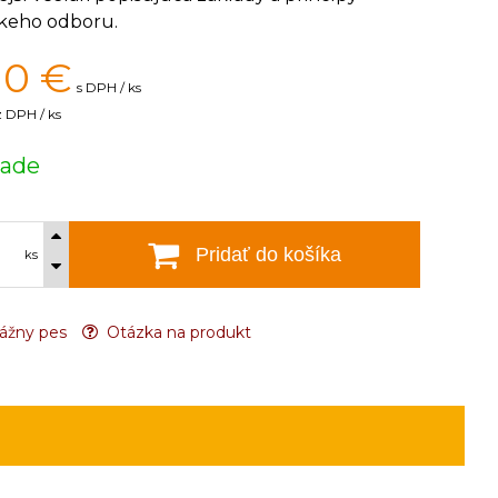
skeho odboru.
10
€
s DPH / ks
 DPH / ks
lade
Pridať do košíka
ks
ážny pes
Otázka na produkt