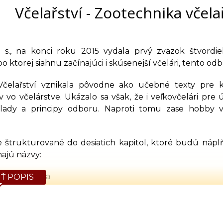
Včelařství - Zootechnika včela
 s., na konci roku 2015 vydala prvý zväzok štvordie
po ktorej siahnu začínajúci i skúsenejší včelári, tento od
 Včelařství vznikala pôvodne ako učebné texty pr
v vo včelárstve. Ukázalo sa však, že i veľkovčelári pr
klady a principy odboru. Naproti tomu zase hobby v
je štrukturované do desiatich kapitol, ktoré budú nápl
ajú názvy:
ka včelárstva
Ť POPIS
čiel – prevencia a terapia
 včely medonosnej
e včiel a chov matiek