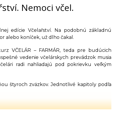
řství. Nemoci včel.
lnej edície Včelařství. Na podobnú základnú
bor alebo koníček, už dlho čakal.
e kurz VČELÁR – FARMÁR, teda pre budúcich
e úspešné vedenie včelárskych prevádzok musia
čelári radi nahliadajú pod pokrievku veľkým
ňou štyroch zväzkov. Jednotlivé kapitoly podľa