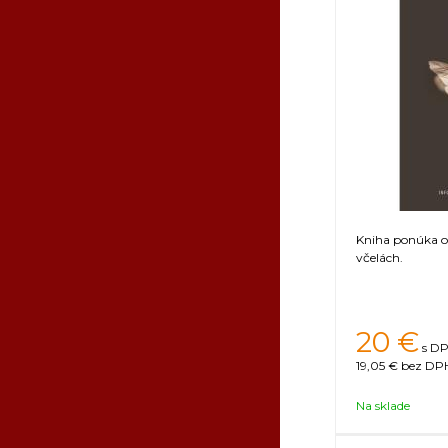
Kniha ponúka o
včelách.
20
€
s DP
19,05 €
bez DPH
Na sklade