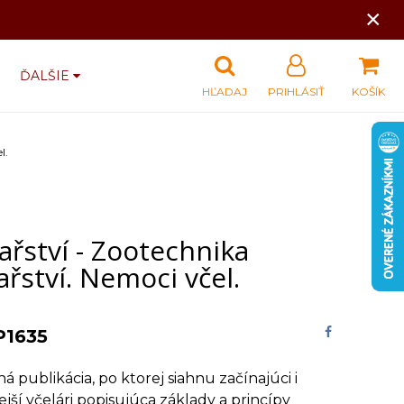
×
ĎALŠIE
HĽADAJ
PRIHLÁSIŤ
KOŠÍK
l.
ařství - Zootechnika
ařství. Nemoci včel.
P1635
á publikácia, po ktorej siahnu začínajúci i
jší včelári popisujúca základy a princípy