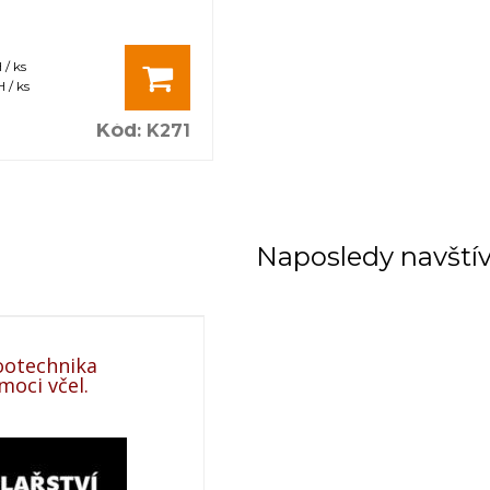
 / ks
 / ks
Kód
:
K271
Naposledy navští
Zootechnika
moci včel.