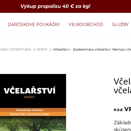
Výkup propolisu 40 € za kg!
DARČEKOVÉ POUKÁŽKY
VEĽKOOBCHOD
SLUŽBY
SKA LITERATÚRA
KNIHY
Včelařství - Zootechnika včelařství. Nemoci vče
Včel
včel
V
Kód
:
Základn
skúsene