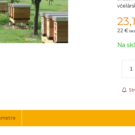
včelár
23,
22 €
bez
Na sk
Str
ametre