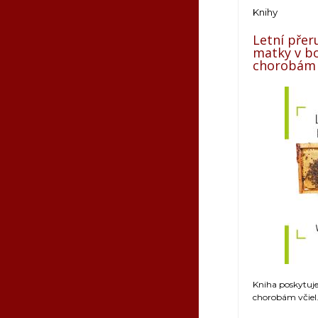
Knihy
Letní přer
matky v bo
chorobám
Kniha poskytuje 
chorobám včiel