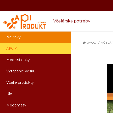
Včelárske potreby
Novinky
ÚVOD
VČELÁR
AKCIA
Medzistienky
Vytápanie vosku
Včelie produkty
Úle
Medomety