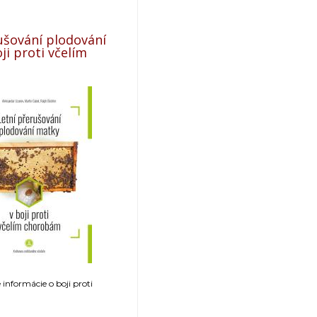
ušování plodování
ji proti včelím
informácie o boji proti
.