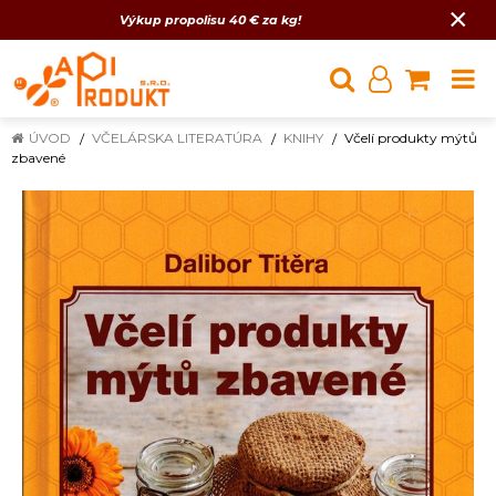
×
Výkup propolisu 40 € za kg!
ÚVOD
VČELÁRSKA LITERATÚRA
KNIHY
Včelí produkty mýtů
zbavené