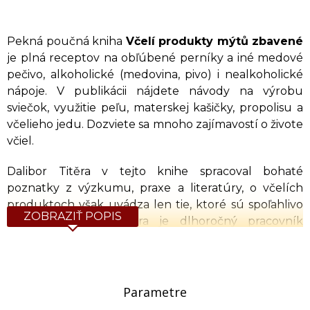
Pekná poučná kniha
Včelí produkty mýtů zbavené
je plná receptov na obľúbené perníky a iné medové
pečivo, alkoholické (medovina, pivo) i nealkoholické
nápoje. V publikácii nájdete návody na výrobu
sviečok, využitie peľu, materskej kašičky, propolisu a
včelieho jedu. Dozviete sa mnoho zajímavostí o živote
včiel.
Dalibor Titěra v tejto knihe spracoval bohaté
poznatky z výzkumu, praxe a literatúry, o včelích
produktoch však uvádza len tie, ktoré sú spoľahlivo
ZOBRAZIŤ POPIS
overené. Dalibor Titěra je dlhoročný pracovník
Výzkumného ústavu včelárskeho v Dole a známy
včelář, využil nové poznatky získané vo VÚVč i
publikované v svetovej literatúre a o včelích
produktoch napísal túto príručku. Kniha veľmi
Parametre
pútavo a poučne popisuje život včiel a včelstva, ale