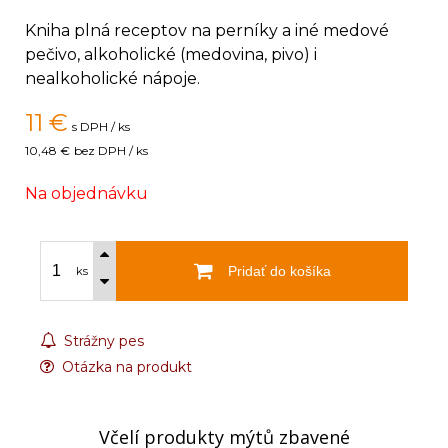
Kniha plná receptov na perníky a iné medové
pečivo, alkoholické (medovina, pivo) i
nealkoholické nápoje.
11
€
s DPH / ks
10,48 €
bez DPH / ks
Na objednávku
Pridať do košíka
ks
Strážny pes
Otázka na produkt
Včelí produkty mýtů zbavené