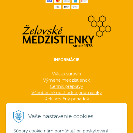
INFORMÁCIE
Výkup surovín
Výmena medzistienok
Cenník prepravy
Všeobecné obchodné podmienky
Reklamačný poriadok
Ochrana osobných údajov
Informácie o cookies
Vaše nastavenie cookies
Formuláre
Protokoly
Ocenenia
Súbory cookie nám pomáhajú pri poskytovaní