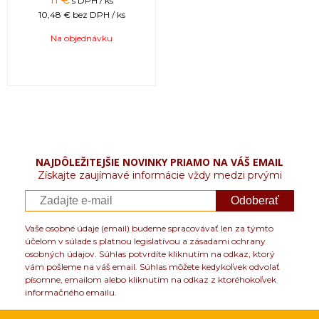
s DPH / ks
10,48 €
bez DPH / ks
Na objednávku
NAJDÔLEŽITEJŠIE NOVINKY PRIAMO NA VÁŠ EMAIL
Získajte zaujímavé informácie vždy medzi prvými
Odoberať
Vaše osobné údaje (email) budeme spracovávať len za týmto
účelom v súlade s platnou legislatívou a zásadami ochrany
osobných údajov. Súhlas potvrdíte kliknutím na odkaz, ktorý
vám pošleme na váš email. Súhlas môžete kedykoľvek odvolať
písomne, emailom alebo kliknutím na odkaz z ktoréhokoľvek
informačného emailu.