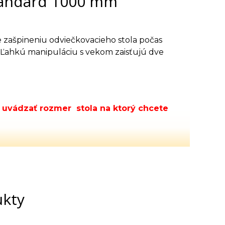
štandard 1000 mm
 zašpineniu odviečkovacieho stola počas
. Ľahkú manipuláciu s vekom zaisťujú dve
e uvádzať rozmer stola na ktorý chcete
ukty