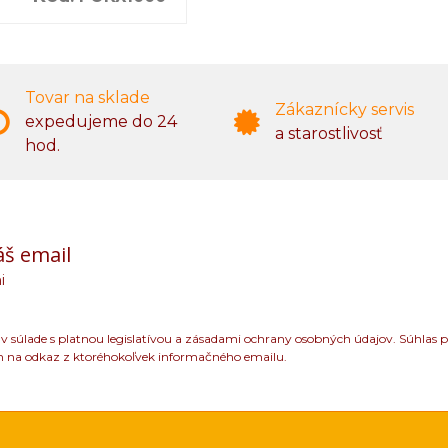
Tovar na sklade
Zákaznícky servis
expedujeme do 24
a starostlivosť
hod.
áš email
i
 súlade s platnou legislatívou a zásadami ochrany osobných údajov. Súhlas p
m na odkaz z ktoréhokoľvek informačného emailu.