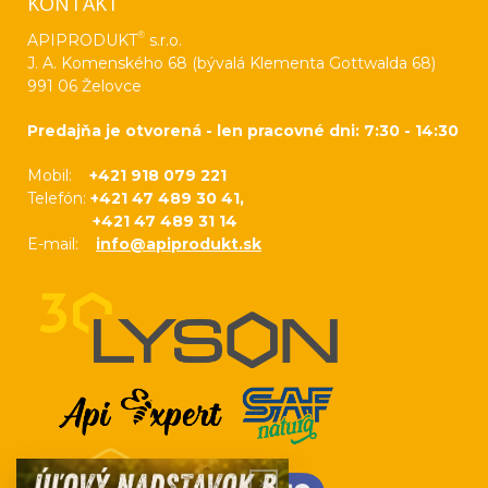
KONTAKT
®
APIPRODUKT
s.r.o.
J. A. Komenského 68 (bývalá Klementa Gottwalda 68)
991 06 Želovce
Predajňa je otvorená - len pracovné dni: 7:30 - 14:30
Mobil:
+421 918 079 221
Telefón:
+421 47 489 30 41,
+421 47 489 31 14
E-mail:
info@apiprodukt.sk