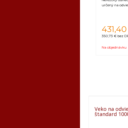
určený na odvi
431,40
350,73 €
bez DP
Na objednávku
Veko na odvie
štandard 10