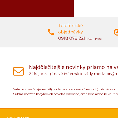
Telefonické
objednávky
0918 079 221
(7:30 - 14:30)
Najdôležitejšie novinky priamo na v
Získajte zaujímavé informácie vždy medzi prvým
Vaše osobné údaje (email) budeme spracovávať len za týmto účelom v
Súhlas môžete kedykoľvek odvolať písomne, emailom alebo kliknutí