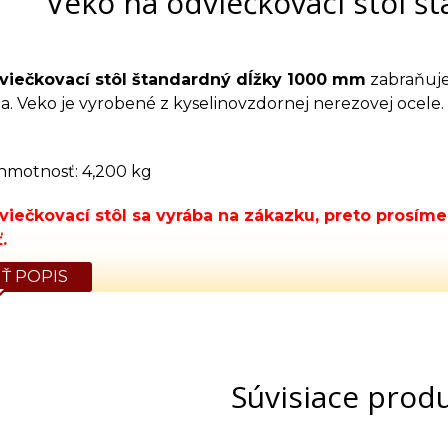
Veko na odviečkovací stôl 
viečkovací stôl štandardný dĺžky 1000 mm
zabraňuje
a. Veko je vyrobené z kyselinovzdornej nerezovej ocele
hmotnosť: 4,200 kg
viečkovací stôl sa vyrába na zákazku, preto prosím
.
Ť POPIS
Súvisiace prod