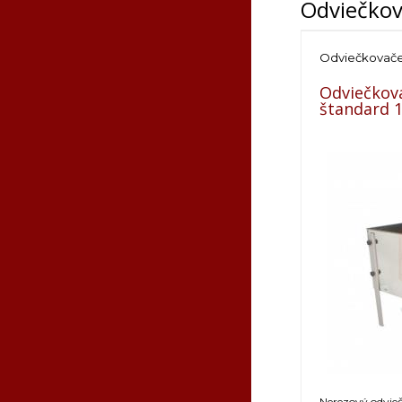
Odviečko
Odviečkovač
Odviečkova
štandard 
Nerezový odvie