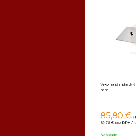
Veko na štandardný 
mm.
85,80 €
s
69,76 €
bez DPH / k
Na sklade