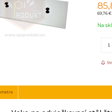
85,
69,76 €
Na sk
Str
ametre