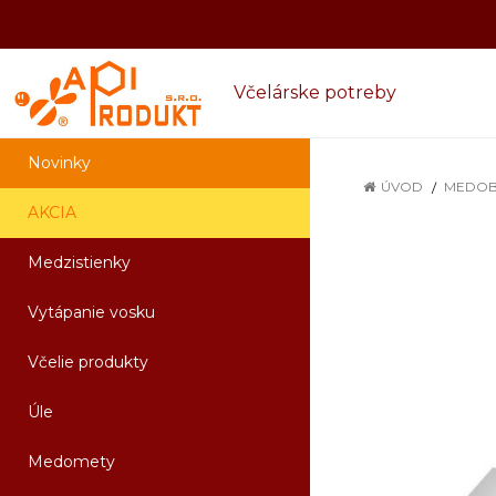
Včelárske potreby
Novinky
ÚVOD
MEDOB
AKCIA
Medzistienky
Vytápanie vosku
Včelie produkty
Úle
Medomety