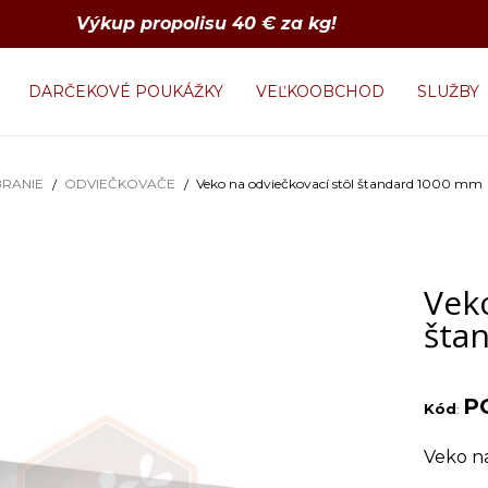
Výkup propolisu 40 € za kg!
DARČEKOVÉ POUKÁŽKY
VEĽKOOBCHOD
SLUŽBY
RANIE
ODVIEČKOVAČE
Veko na odviečkovací stôl štandard 1000 mm
Veko
šta
P
Kód
:
Veko n