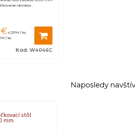
ečkovanie rámikov.
€
s DPH / ks
H / ks
Kód
:
W4046C
Naposledy navští
čkovací stôl
00 mm