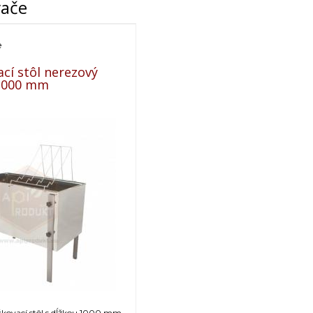
vače
e
cí stôl nerezový
1000 mm
čkovací stôl s dĺžkou 1000 mm