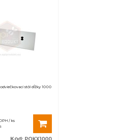
odviečkovací stôl dĺžky 1000
 DPH / ks
s
Kód
:
POKX1000