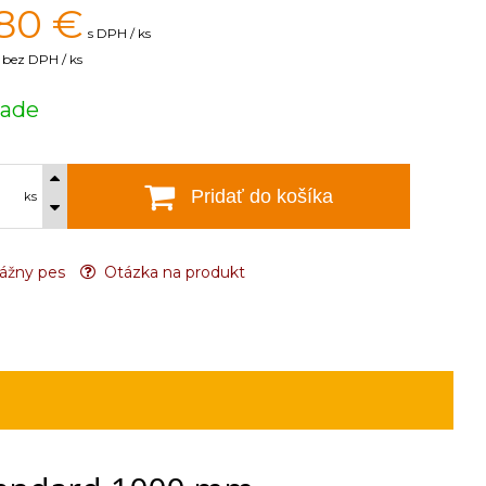
80
€
s DPH / ks
bez DPH / ks
lade
Pridať do košíka
ks
ážny pes
Otázka na produkt