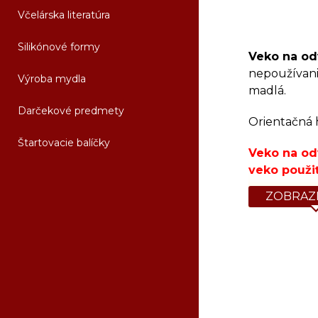
Včelárska literatúra
Silikónové formy
Veko na od
nepoužívani
Výroba mydla
madlá.
Darčekové predmety
Orientačná 
Štartovacie balíčky
Veko na od
veko použiť
ZOBRAZI