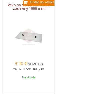
Veko na odviečkovací stôl
zosilnený 1000 mm
91,10 €
s DPH / ks
74,07 €
bez DPH / ks
Na sklade