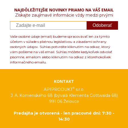
NAJDÔLEŽITEJŠIE NOVINKY PRIAMO NA VÁŠ EMAIL
Získajte zaujímavé informácie vždy medzi prvými
Odoberať
Vaše osobné údaje (email) budeme spracovávať len za týmto
účelom v súlade s platnou legislatívou a zásadami ochrany
osobných údajov. Súhlas potvrdíte kliknutím na odkaz, ktorý
vám pošleme na váš email. Súhlas môžete kedykoľvek odvolať
písomne, emailom alebo kliknutím na odkaz z ktoréhokoľvek
informačného emailu.
KONTAKT
®
APIPRODUKT
s.r.o.
J. A. Komenského 68 (bývalá Klementa Gottwalda 68)
991 06 Želovce
Predajňa je otvorená - len pracovné dni: 7:30 -
14:30