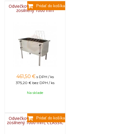
Odviečkovací stôl nerezový
zosilnený 1000 mm
461,50
€
s DPH / ks
375,20 €
bez DPH / ks
Na sklade
Odviečkovací stôl nerezový
zosilnený 1000 mm, CLASSIC