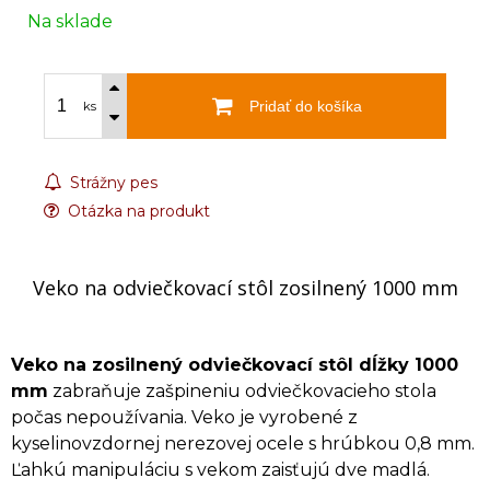
Na sklade
Pridať do košíka
ks
Strážny pes
Otázka na produkt
Veko na odviečkovací stôl zosilnený 1000 mm
Veko na zosilnený odviečkovací stôl dĺžky 1000
mm
zabraňuje zašpineniu odviečkovacieho stola
počas nepoužívania. Veko je vyrobené z
kyselinovzdornej nerezovej ocele s hrúbkou 0,8 mm.
Ľahkú manipuláciu s vekom zaisťujú dve madlá.