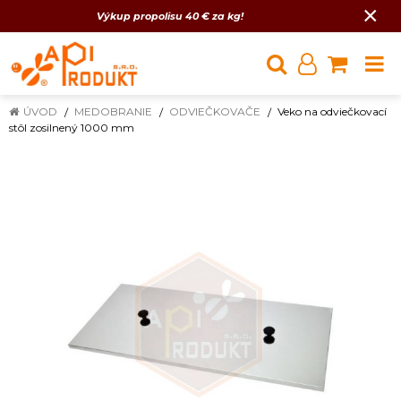
×
Výkup propolisu 40 € za kg!
ÚVOD
MEDOBRANIE
ODVIEČKOVAČE
Veko na odviečkovací
stôl zosilnený 1000 mm