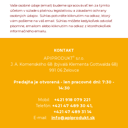
Vaše osobné údaje (email) budeme spracovávať len za týmto
účelom v súlade s platnou legislatívou a zásadami ochrany
osobných údajov. Súhlas potvrdíte kliknutím na odkaz, ktorý
vám pošleme na váš email. Súhlas môžete kedykoľvek odvolať
písomne, emailom alebo kliknutím na odkaz z ktoréhokoľvek
informačného emailu.
KONTAKT
®
APIPRODUKT
s.r.o.
J. A. Komenského 68 (bývalá Klementa Gottwalda 68)
991 06 Želovce
Predajňa je otvorená - len pracovné dni: 7:30 -
14:30
Mobil:
+421 918 079 221
Telefón:
+421 47 489 30 41,
+421 47 489 31 14
E-mail:
info@apiprodukt.sk