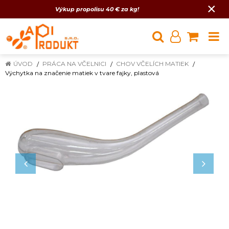
×
Výkup propolisu 40 € za kg!
ÚVOD
PRÁCA NA VČELNICI
CHOV VČELÍCH MATIEK
Výchytka na značenie matiek v tvare fajky, plastová