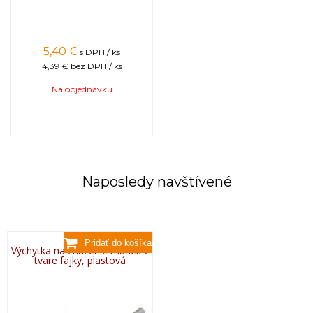
5,40
€
s DPH / ks
4,39 €
bez DPH / ks
Na objednávku
Naposledy navštívené
Výchytka na značenie matiek v
tvare fajky, plastová