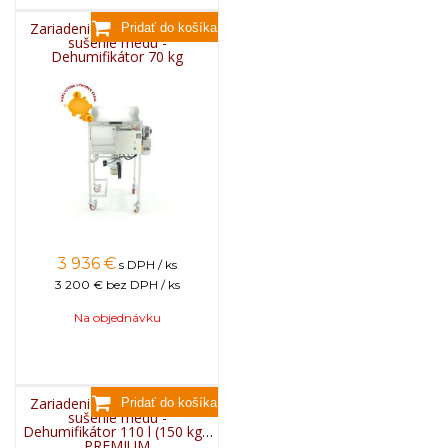
Zariadenie na pastovanie a
sušenie medu -
Dehumifikátor 70 kg
3 936
€
s DPH / ks
3 200 €
bez DPH / ks
Na objednávku
Zariadenie na pastovanie a
sušenie medu -
Dehumifikátor 110 l (150 kg),
PREMIUM