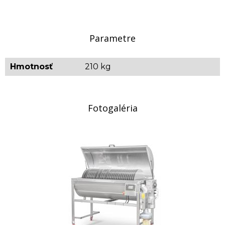
presušuje.
Technické údaje:
Parametre
Ohrievanie: 1200 W / 230 V
Motor: 550 W
Hmotnosť
210 kg
Priemer tanierov: o620 mm
Otáčky: 14 ot/min
Orientačná hmotnosť: 210 kg
Fotogaléria
Tovar, ktorý nie je uvádzaný ako tovar skladom,
vieme zabezpečiť a dodať max. do 2 až 8
týždňov od zaplatenia predfaktúry. O presnom
termíne Vás budeme informovať.