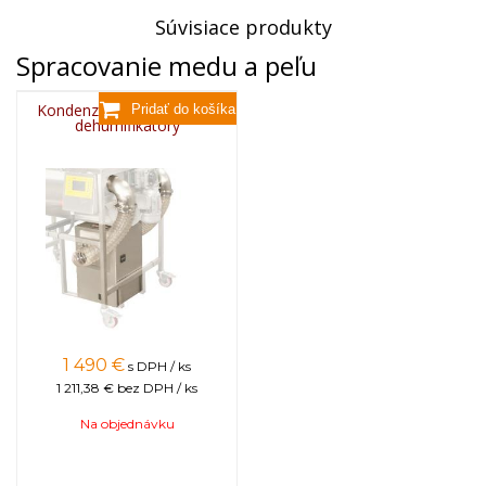
Súvisiace produkty
Spracovanie medu a peľu
Kondenzačný agregát pre
dehumifikátory
1 490
€
s DPH / ks
1 211,38 €
bez DPH / ks
Na objednávku