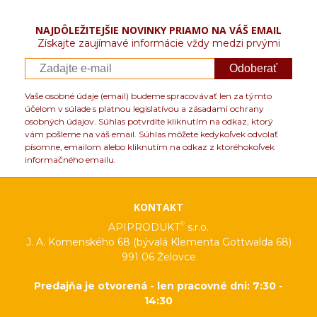
NAJDÔLEŽITEJŠIE NOVINKY PRIAMO NA VÁŠ EMAIL
Získajte zaujímavé informácie vždy medzi prvými
Odoberať
Vaše osobné údaje (email) budeme spracovávať len za týmto
účelom v súlade s platnou legislatívou a zásadami ochrany
osobných údajov. Súhlas potvrdíte kliknutím na odkaz, ktorý
vám pošleme na váš email. Súhlas môžete kedykoľvek odvolať
písomne, emailom alebo kliknutím na odkaz z ktoréhokoľvek
informačného emailu.
KONTAKT
®
APIPRODUKT
s.r.o.
J. A. Komenského 68 (bývalá Klementa Gottwalda 68)
991 06 Želovce
Predajňa je otvorená - len pracovné dni: 7:30 -
14:30