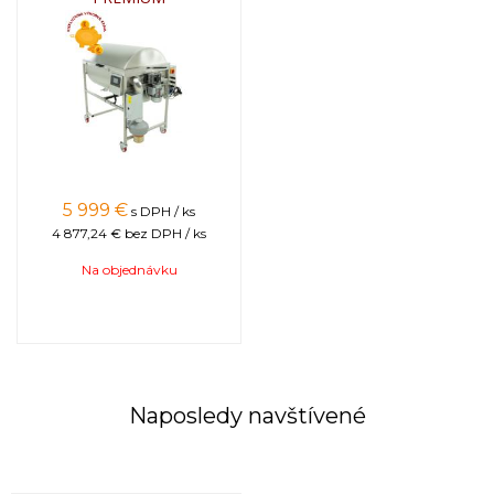
5 999
€
s DPH / ks
4 877,24 €
bez DPH / ks
Na objednávku
Naposledy navštívené