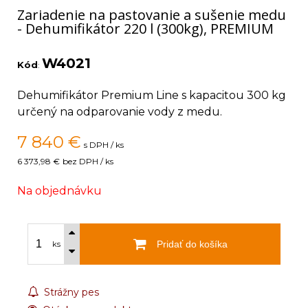
Zariadenie na pastovanie a sušenie medu
- Dehumifikátor 220 l (300kg), PREMIUM
W4021
Kód
:
Dehumifikátor Premium Line s kapacitou 300 kg
určený na odparovanie vody z medu.
7 840
€
s DPH / ks
6 373,98 €
bez DPH / ks
Na objednávku
Pridať do košíka
ks
Strážny pes