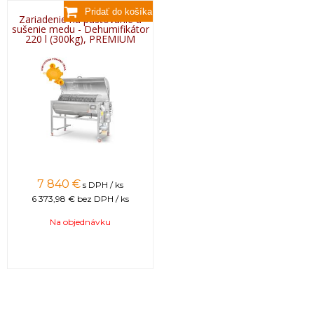
Zariadenie na pastovanie a
sušenie medu - Dehumifikátor
220 l (300kg), PREMIUM
7 840 €
s DPH / ks
6 373,98 €
bez DPH / ks
Na objednávku