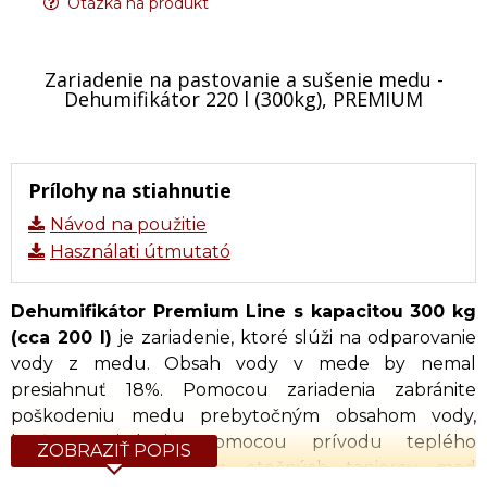
Otázka na produkt
Zariadenie na pastovanie a sušenie medu -
Dehumifikátor 220 l (300kg), PREMIUM
Prílohy na stiahnutie
Návod na použitie
Használati útmutató
Dehumifikátor Premium Line s kapacitou 300 kg
(cca 200 l)
je zariadenie, ktoré slúži na odparovanie
vody z medu. Obsah vody v mede by nemal
presiahnuť 18%. Pomocou zariadenia zabránite
poškodeniu medu prebytočným obsahom vody,
keďže zariadenie pomocou prívodu teplého
ZOBRAZIŤ POPIS
vzduchu a rotovaním otočných tanierov med