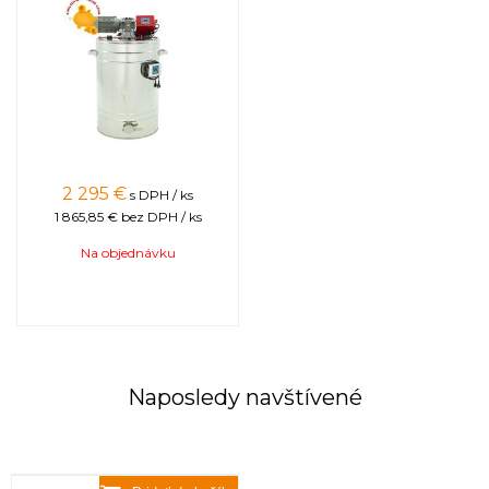
2 295
€
s DPH / ks
1 865,85 €
bez DPH / ks
Na objednávku
Naposledy navštívené