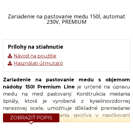
Zariadenie na pastovanie medu 150l, automat
230V, PREMIUM
Prílohy na stiahnutie
Návod na použitie
Használati útmutató
Zariadenie na pastovanie medu s objemom
nádoby 150l Premium Line
je určené na úpravu
medu na med pastovaný. Konštrukcia miešania
špirály, ktorá je vyrobená z kyselinovzdornej
nerezovej ocele, umožňuje dôkladné premiešanie
medu. Princíp pastovania spočíva v naočkovaní
ZOBRAZIŤ POPIS
tekutého medu skryštalizovaným medom a
nasledovným miešaním kryštálikov pomalým