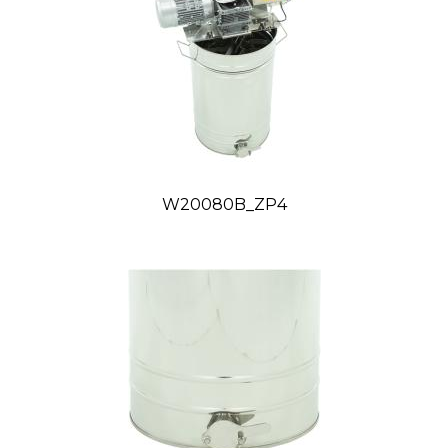
Priemer: 500 mm
Výška: 730 mm
Váha netto: 42,670 kg / Váha brutto: 44,800 kg
VIDEO:
W20080B_ZP4
Tovar, ktorý nie je uvádzaný ako tovar skladom,
vieme zabezpečiť a dodať max. do 2 až 8
týždňov od zaplatenia predfaktúry. O presnom
termíne Vás budeme informovať.