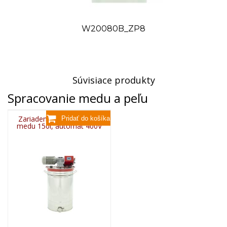
W20080B_ZP8
Súvisiace produkty
Spracovanie medu a peľu
Zariadenie na pastovanie
medu 150l, automat 400V