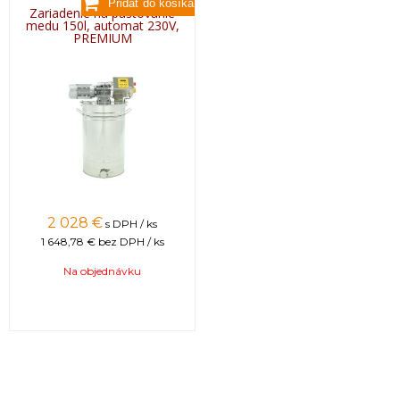
Zariadenie na pastovanie
medu 150l, automat 230V,
PREMIUM
2 028 €
s DPH / ks
1 648,78 €
bez DPH / ks
Na objednávku