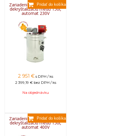
Zariadenie na pastovanie a
dekryštalizáciu medu 150l,
automat 230V
2 951
€
s DPH / ks
2 399,19 €
bez DPH / ks
Na objednávku
Zariadenie na pastovanie a
dekryštalizáciu medu 150l,
automat 400V