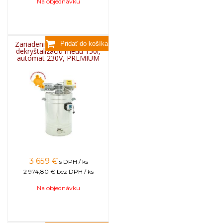
Na objednávku
Zariadenie na pastovanie a
dekryštalizáciu medu 150l,
automat 230V, PREMIUM
3 659
€
s DPH / ks
2 974,80 €
bez DPH / ks
Na objednávku