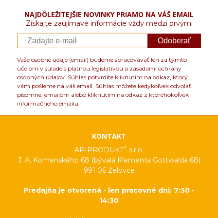
NAJDÔLEŽITEJŠIE NOVINKY PRIAMO NA VÁŠ EMAIL
Získajte zaujímavé informácie vždy medzi prvými
Odoberať
Vaše osobné údaje (email) budeme spracovávať len za týmto
účelom v súlade s platnou legislatívou a zásadami ochrany
osobných údajov. Súhlas potvrdíte kliknutím na odkaz, ktorý
vám pošleme na váš email. Súhlas môžete kedykoľvek odvolať
písomne, emailom alebo kliknutím na odkaz z ktoréhokoľvek
informačného emailu.
KONTAKT
®
APIPRODUKT
s.r.o.
J. A. Komenského 68 (bývalá Klementa Gottwalda 68)
991 06 Želovce
Predajňa je otvorená - len pracovné dni: 7:30 -
14:30