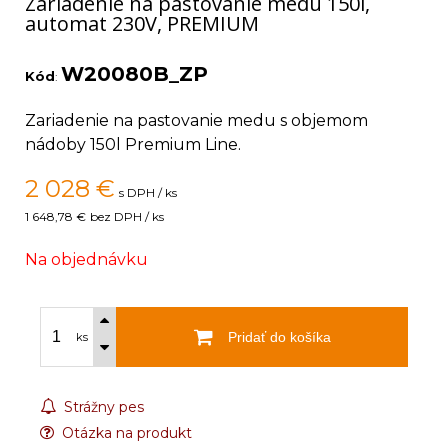
Zariadenie na pastovanie medu 150l,
automat 230V, PREMIUM
W20080B_ZP
Kód
:
Zariadenie na pastovanie medu s objemom
nádoby 150l Premium Line.
2 028
€
s DPH / ks
1 648,78 €
bez DPH / ks
Na objednávku
Pridať do košíka
ks
Strážny pes
Otázka na produkt