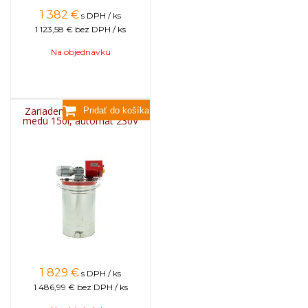
1 382
€
s DPH / ks
1 123,58 €
bez DPH / ks
Na objednávku
Zariadenie na pastovanie
medu 150l, automat 230V
1 829
€
s DPH / ks
1 486,99 €
bez DPH / ks