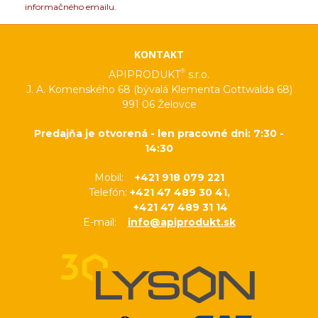
informačného emailu.
KONTAKT
®
APIPRODUKT
s.r.o.
J. A. Komenského 68 (bývalá Klementa Gottwalda 68)
991 06 Želovce
Predajňa je otvorená - len pracovné dni: 7:30 -
14:30
Mobil:
+421 918 079 221
Telefón:
+421 47 489 30 41,
+421 47 489 31 14
E-mail:
info@apiprodukt.sk