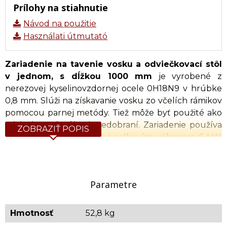
Prílohy na stiahnutie
Návod na použitie
Használati útmutató
Zariadenie na tavenie vosku a odviečkovací stôl
v jednom, s dĺžkou 1000 mm
je vyrobené z
nerezovej kyselinovzdornej ocele 0H18N9 v hrúbke
0,8 mm. Slúži na získavanie vosku zo včelích rámikov
pomocou parnej metódy. Tiež môže byť použité ako
odviečkovací stôl pri medobraní. Zariadenie používa
ZOBRAZIŤ POPIS
na ohrev vody ohrievač s celkovým výkonom 6 kW.
Zariadenie obsahuje nádržku na vodu ktorá je
prepojená so zariadením. Je tiež vybavené senzorom
hladiny vody, ktorý automaticky dopĺňa hladinu vody
Parametre
na potrebnú úroveň.
Technické parametre:
Hmotnosť
52,8 kg