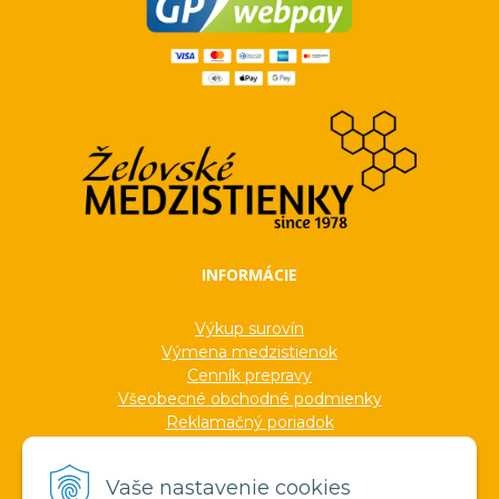
INFORMÁCIE
Výkup surovín
Výmena medzistienok
Cenník prepravy
Všeobecné obchodné podmienky
Reklamačný poriadok
Ochrana osobných údajov
Informácie o cookies
Vaše nastavenie cookies
Formuláre