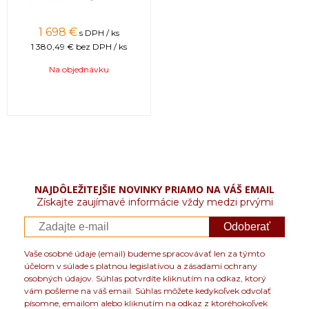
1 698 €
s DPH / ks
1 380,49 €
bez DPH / ks
Na objednávku
NAJDÔLEŽITEJŠIE NOVINKY PRIAMO NA VÁŠ EMAIL
Získajte zaujímavé informácie vždy medzi prvými
Odoberať
Vaše osobné údaje (email) budeme spracovávať len za týmto
účelom v súlade s platnou legislatívou a zásadami ochrany
osobných údajov. Súhlas potvrdíte kliknutím na odkaz, ktorý
vám pošleme na váš email. Súhlas môžete kedykoľvek odvolať
písomne, emailom alebo kliknutím na odkaz z ktoréhokoľvek