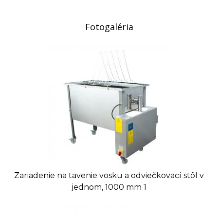
Dĺžka: 1000 mm
Výška: 400 mm, celková výška 850 mm
Fotogaléria
Šírka: 445 mm, celková šírka 800 mm
Napájanie: 400 V
Výkon ohrievača: 6 kW
Výpustný ventil: 1 x 6/4"
Orientačná hmotnosť: 52,8 kg
Príslušenstvo:
Nerezový cedník
Nerezové veko
Nerezový stojan na odviečkovanie rámikov
Nerezový zužovací profil
VIDEO:
Zariadenie na tavenie vosku a odviečkovací stôl v
jednom, 1000 mm 1