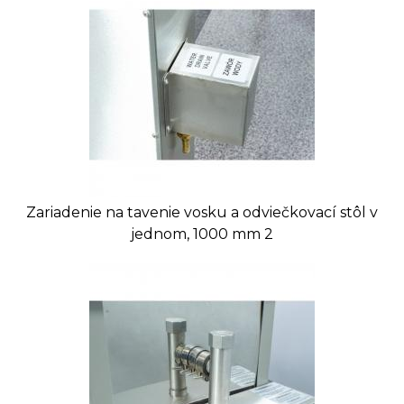
Tovar, ktorý nie je uvádzaný ako tovar skladom,
vieme zabezpečiť a dodať max. do 2 až 8
týždňov od zaplatenia predfaktúry. O presnom
Zariadenie na tavenie vosku a odviečkovací stôl v
termíne Vás budeme informovať.
jednom, 1000 mm 2