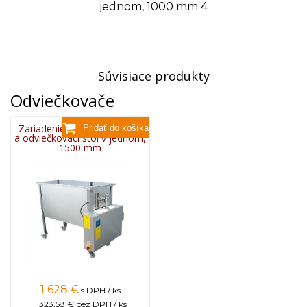
jednom, 1000 mm 4
Súvisiace produkty
Odviečkovače
Zariadenie na tavenie vosku
a odviečkovací stôl v jednom,
1500 mm
1 628
€
s DPH / ks
1 323,58 €
bez DPH / ks