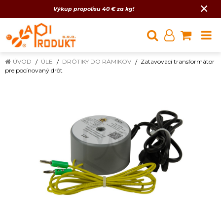
×
Výkup propolisu 40 € za kg!
ÚVOD
ÚLE
DRÔTIKY DO RÁMIKOV
Zatavovací transformátor
pre pocínovaný drôt