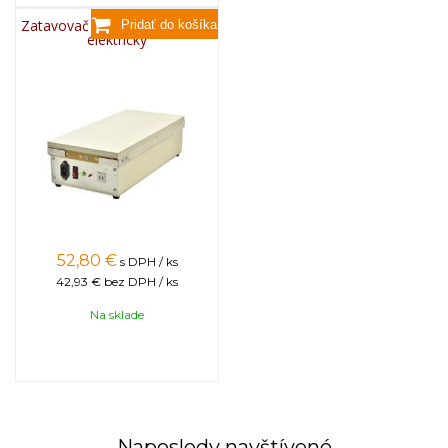
Zatavovač medzistienok BEE,
elektrický
52,80
€
s DPH / ks
42,93 €
bez DPH / ks
Na sklade
Naposledy navštívené