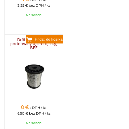
3,25 €
bez DPH / ks
Na sklade
Drôtik do rámikov
pocínovaný 0,4 mm, 1kg,
BEE
8
€
s DPH / ks
6,50 €
bez DPH / ks
Na sklade