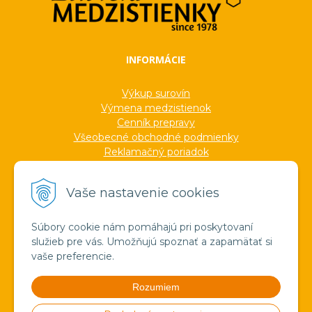
INFORMÁCIE
Výkup surovín
Výmena medzistienok
Cenník prepravy
Všeobecné obchodné podmienky
Reklamačný poriadok
Ochrana osobných údajov
Informácie o cookies
Vaše nastavenie cookies
Formuláre
Protokoly
Ocenenia
Súbory cookie nám pomáhajú pri poskytovaní
Veľkoobchod
služieb pre vás. Umožňujú spoznať a zapamätať si
Verejné obstarávanie
vaše preferencie.
Výroba sviečok zo včelieho vosku
Pravda o medzistienkach a vosku
Rozumiem
Spoznajte náš región!