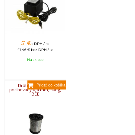
Napájanie: 230V / 50Hz
Výstupné napätie: 12VAC
Výkon: 50VA
Istenie: termopoistka 125°C vratná
51
€
s DPH / ks
41,46 €
bez DPH / ks
Na sklade
Drôtik do rámikov
pocínovaný 0,4 mm, 500g,
BEE