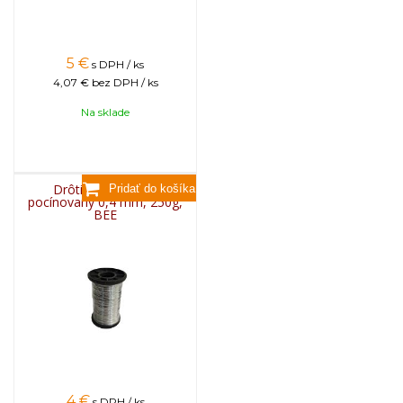
5
€
s DPH / ks
4,07 €
bez DPH / ks
Na sklade
Drôtik do rámikov
pocínovaný 0,4 mm, 250g,
BEE
4
€
s DPH / ks