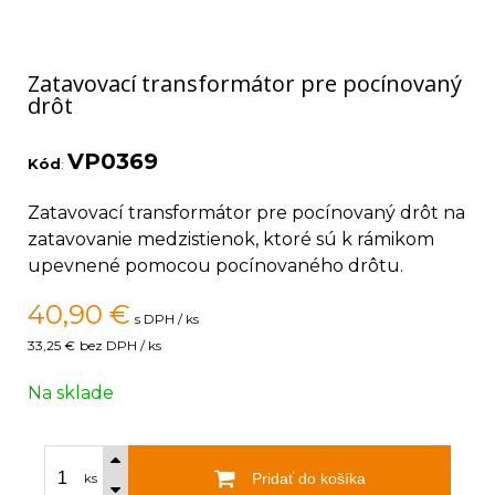
Zatavovací transformátor pre pocínovaný
drôt
VP0369
Kód
:
Zatavovací transformátor pre pocínovaný drôt na
zatavovanie medzistienok, ktoré sú k rámikom
upevnené pomocou pocínovaného drôtu.
40,90
€
s DPH / ks
33,25 €
bez DPH / ks
Na sklade
Pridať do košíka
ks