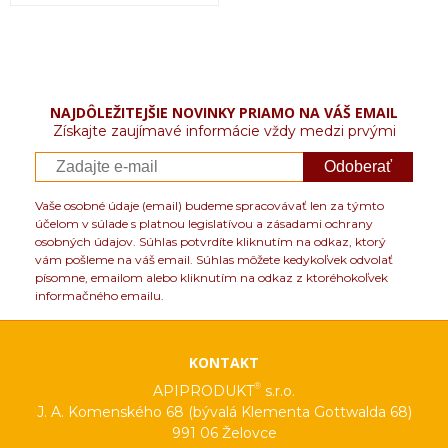
NAJDÔLEŽITEJŠIE NOVINKY PRIAMO NA VÁŠ EMAIL
Získajte zaujímavé informácie vždy medzi prvými
Odoberať
Vaše osobné údaje (email) budeme spracovávať len za týmto
účelom v súlade s platnou legislatívou a zásadami ochrany
osobných údajov. Súhlas potvrdíte kliknutím na odkaz, ktorý
vám pošleme na váš email. Súhlas môžete kedykoľvek odvolať
písomne, emailom alebo kliknutím na odkaz z ktoréhokoľvek
informačného emailu.
KONTAKT
®
APIPRODUKT
s.r.o.
J. A. Komenského 68 (bývalá Klementa Gottwalda 68)
991 06 Želovce