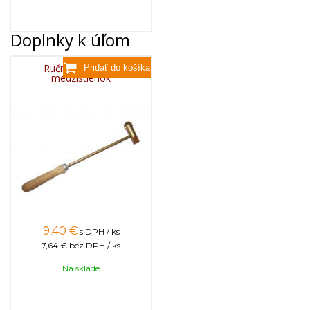
Doplnky k úľom
Ručný zatavovač
medzistienok
9,40
€
s DPH / ks
7,64 €
bez DPH / ks
Na sklade