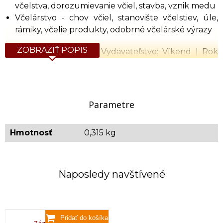
včelstva, dorozumievanie včiel, stavba, vznik medu
Včelárstvo - chov včiel, stanovište včelstiev, úle,
rámiky, včelie produkty, odobrné včelárské výrazy
ZOBRAZIŤ POPIS
Autor: Armin Spürgin| Vydavateľstvo: Víkend | Rok
vydania: 2013
Detaily: 117 strán | pevná väzba | český jazyk | ISBN
978-80-7433-069-8
Parametre
Orientačná hmotnosť: 0,315 kg
Hmotnosť
0,315 kg
Naposledy navštívené