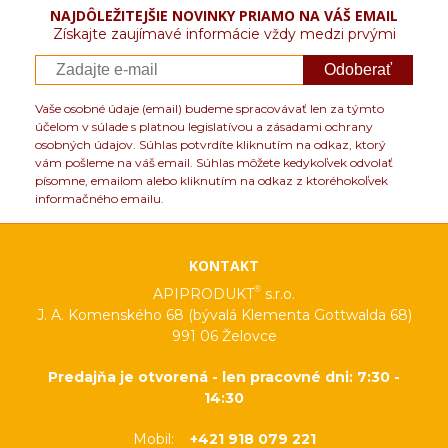
NAJDÔLEŽITEJŠIE NOVINKY PRIAMO NA VÁŠ EMAIL
Získajte zaujímavé informácie vždy medzi prvými
Odoberať
Vaše osobné údaje (email) budeme spracovávať len za týmto
účelom v súlade s platnou legislatívou a zásadami ochrany
osobných údajov. Súhlas potvrdíte kliknutím na odkaz, ktorý
vám pošleme na váš email. Súhlas môžete kedykoľvek odvolať
písomne, emailom alebo kliknutím na odkaz z ktoréhokoľvek
informačného emailu.
KONTAKT
®
APIPRODUKT
s.r.o.
J. A. Komenského 68 (bývalá Klementa Gottwalda 68)
991 06 Želovce
Predajňa je otvorená - len pracovné dni: 7:30 -
14:30
Mobil:
+421 918 079 221