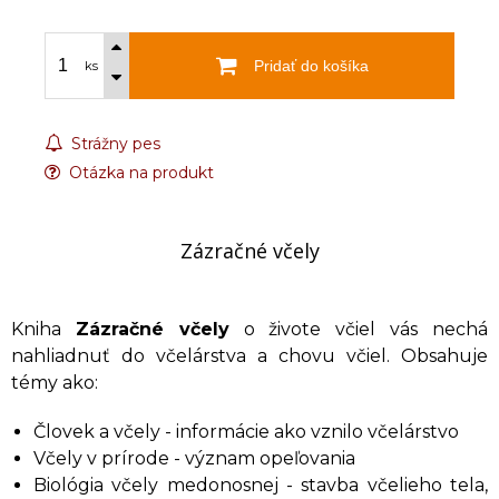
Pridať do košíka
ks
Strážny pes
Otázka na produkt
Zázračné včely
Kniha
Zázračné včely
o živote včiel vás nechá
nahliadnuť do včelárstva a chovu včiel. Obsahuje
témy ako:
Človek a včely - informácie ako vznilo včelárstvo
Včely v prírode - význam opeľovania
Biológia včely medonosnej - stavba včelieho tela,