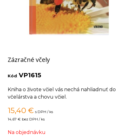
Zázračné včely
VP1615
Kód
:
Kniha o živote včiel vás nechá nahliadnuť do
včelárstva a chovu včiel.
15,40
€
s DPH / ks
14,67 €
bez DPH / ks
Na objednávku