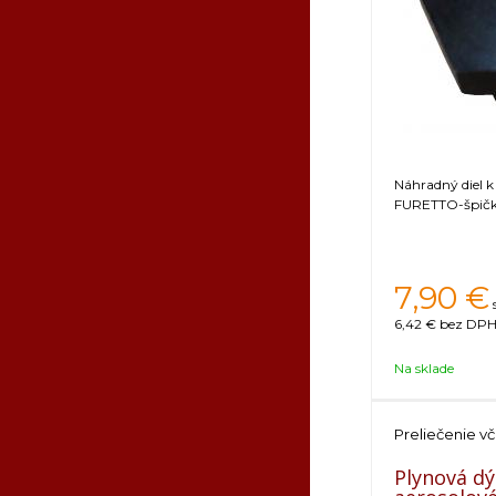
Náhradný diel k
FURETTO-špič
7,90
€
6,42 €
bez DPH 
Na sklade
Preliečenie vč
Plynová dý