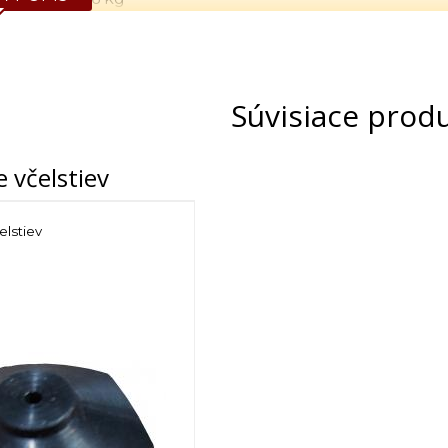
du: Taliansko
Súvisiace prod
e včelstiev
elstiev