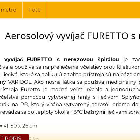
ametre
Foto
Aerosolový vyvíjač FURETTO s 
 vyvíjač
FURETTO s nerezovou špirálou
je za
ečiva a používa sa na preliečenie včelstiev proti klieštik
 Liečivá, ktoré sa aplikujú z tohto prístroja sú na báze a
ný VARIDOL. Ako nosná látka sa používa medicinálny bi
ístroja Furetto je možné veľmi rýchlo a jednoduch
včelstvá pomocou vytvorenej hmly s liečivom. Splyň
orák na PB, ktorý vháňa vytvorený aerosól priamo do 
evádza sa do teploty okolia +8°C bežnými liečivami schv
 v): 50 x 26 cm
Ť POPIS
hmotnosť: 1,6 kg