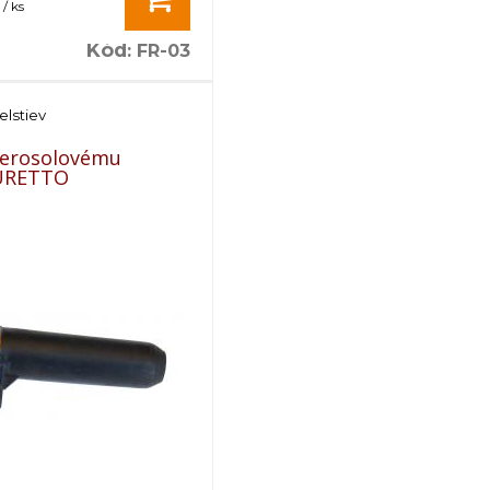
/ ks
Kód
:
FR-03
elstiev
erosolovému
FURETTO