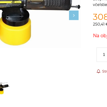
včelsti
30
250,41 
Na ob
Str