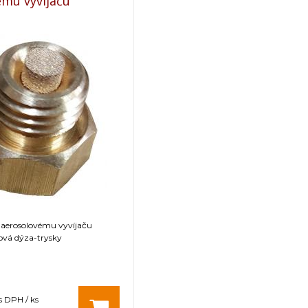
ému vyvíjaču
 aerosolovému vyvíjaču
vá dýza-trysky
s DPH / ks