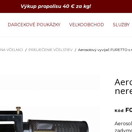
Výkup propolisu 40 € za kg!
DARČEKOVÉ POUKÁŽKY
VEĽKOOBCHOD
SLUŽBY
NA VČELNICI
PRELIEČENIE VČELSTIEV
Aerosolový vyvíjač FURETTO s 
Aer
ner
F
Kód
:
Aerosol
zadymov