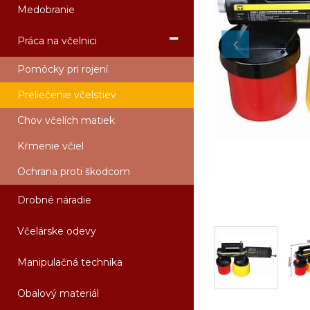
Medobranie
Práca na včelnici
Pomôcky pri rojení
Preliečenie včelstiev
Chov včelích matiek
Kŕmenie včiel
Ochrana proti škodcom
Drobné náradie
Včelárske odevy
Manipulačná technika
Obalový materiál