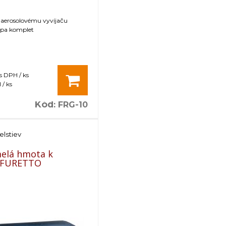
 aerosolovému vyvíjaču
a komplet
s DPH / ks
/ ks
Kód
:
FRG-10
elstiev
elá hmota k
 FURETTO