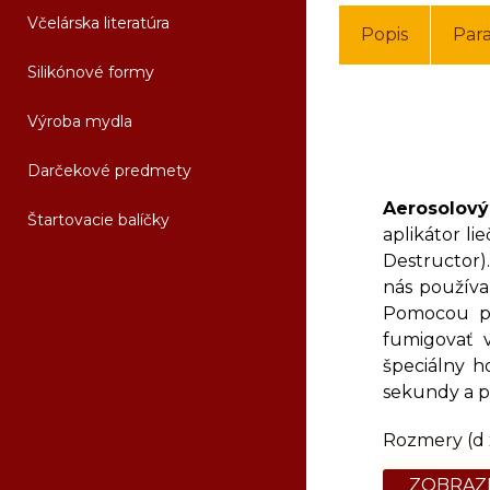
Včelárska literatúra
Popis
Par
Silikónové formy
Výroba mydla
Darčekové predmety
Aerosolový
Štartovacie balíčky
aplikátor li
Destructor).
nás používa
Pomocou pr
fumigovať 
špeciálny h
sekundy a pr
Rozmery (d x
ZOBRAZI
Orientačná 