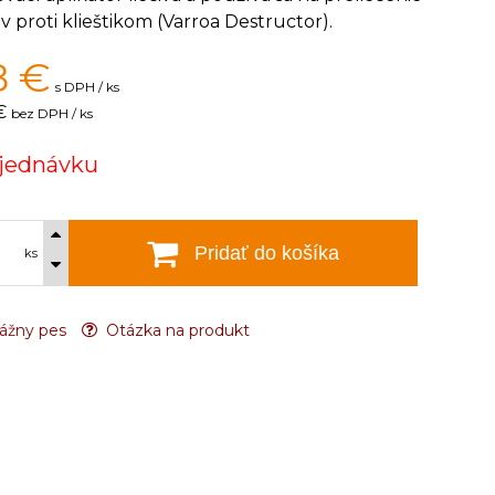
ev proti klieštikom (Varroa Destructor).
8
€
s DPH / ks
€
bez DPH / ks
jednávku
Pridať do košíka
ks
ážny pes
Otázka na produkt