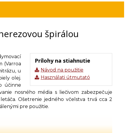
nerezovou špirálou
dymovací
Prílohy na stiahnutie
om (Varroa
Návod na použitie
mitrázu, u
Használati útmutató
ely olej.
o účinne
ovanie nosného média s liečivom zabezpečuje
letáča. Ošetrenie jedného včelstva trvá cca 2
álenými pre použitie.