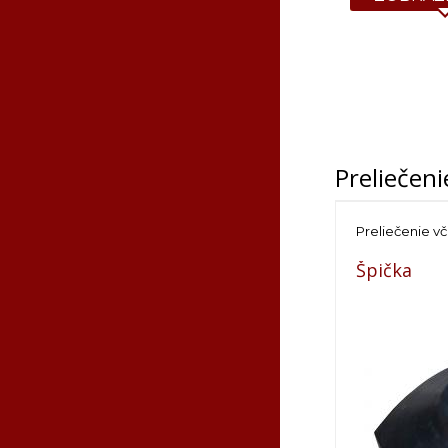
Krajina pôvo
VIDEO:
Preliečeni
Preliečenie vč
Špička