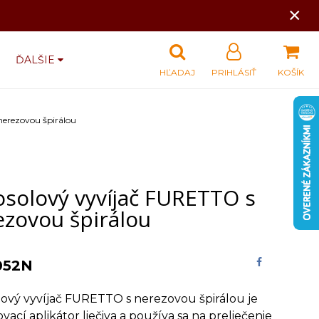
×
ĎALŠIE
HĽADAJ
PRIHLÁSIŤ
KOŠÍK
nerezovou špirálou
osolový vyvíjač FURETTO s
ezovou špirálou
052N
ový vyvíjač FURETTO s nerezovou špirálou je
ací aplikátor liečiva a používa sa na preliečenie