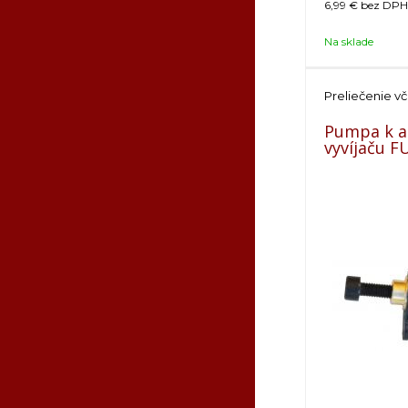
6,99 €
bez DPH 
Na sklade
Preliečenie vč
Pumpa k a
vyvíjaču 