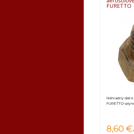
aerosolov
FURETTO
Náhradný diel k
FURETTO-plyno
8,60
€