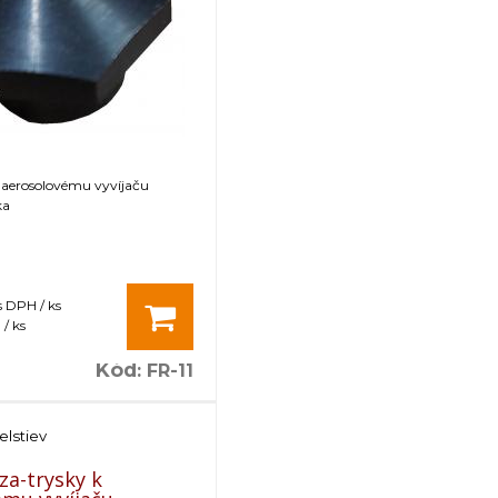
 aerosolovému vyvíjaču
ka
s DPH / ks
/ ks
Kód
:
FR-11
elstiev
za-trysky k