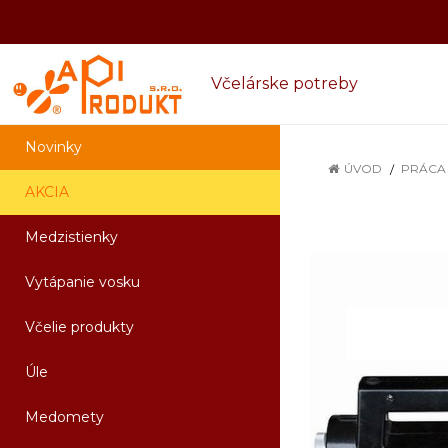
Včelárske potreby
Novinky
ÚVOD
PRÁCA 
AKCIA
Medzistienky
Vytápanie vosku
Včelie produkty
Úle
Medomety