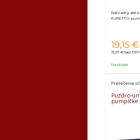
Náhradný diel k
FURETTO-pump
19,15
€
15,57 €
bez DPH 
Na sklade
Preliečenie vč
Puzdro-um
pumpičke