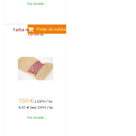
Na sklade
Farba na sviečky, 25g -
červená
7,50
€
s DPH / ks
6,10 €
bez DPH / ks
Na sklade