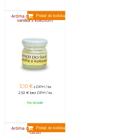
Aróma do sviečok, 25g -
vanilka s kokosom
3,10
€
s DPH / ks
2,52 €
bez DPH / ks
Na sklade
Aróma do sviečok, 25g -
citrón