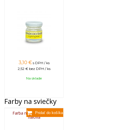
3,10
€
s DPH / ks
2,52 €
bez DPH / ks
Na sklade
Farby na sviečky
Farba na sviečky, 25g -
fialová