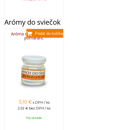
Arómy do sviečok
Aróma do sviečok, 25g -
pomaranč
3,10
€
s DPH / ks
2,52 €
bez DPH / ks
Na sklade