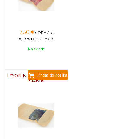
7,50
€
s DPH / ks
6,10 €
bez DPH / ks
Na sklade
LYSON Farba na sviečky, 25g
- zelená