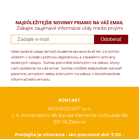
NAJDÔLEŽITEJŠIE NOVINKY PRIAMO NA VÁŠ EMAIL
Získajte zaujímavé informácie vždy medzi prvými
Odoberať
Vaše osobné údaje (email) budeme spracovávať len za týmto
účelom v súlade s platnou legislatívou a zásadami ochrany
osobných údajov. Súhlas potvrdíte kliknutím na odkaz, ktorý
vám pošleme na váš email. Súhlas môžete kedykoľvek odvolať
písomne, emailom alebo kliknutím na odkaz z ktoréhokoľvek
informačného emailu.
KONTAKT
®
APIPRODUKT
s.r.o.
J. A. Komenského 68 (bývalá Klementa Gottwalda 68)
991 06 Želovce
Predajňa je otvorená - len pracovné dni: 7:30 -