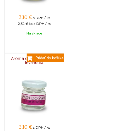
3,10
€
s DPH / ks
2,52 €
bez DPH / ks
Na sklade
Aróma do sviečok, 25g -
levanduľa
3,10
€
s DPH / ks