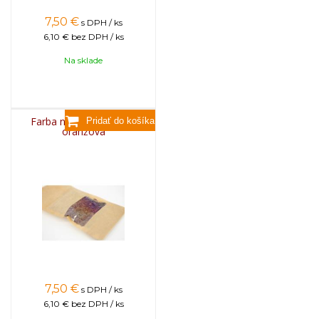
7,50
€
s DPH / ks
6,10 €
bez DPH / ks
Na sklade
Farba na sviečky, 25g -
oranžová
7,50
€
s DPH / ks
6,10 €
bez DPH / ks