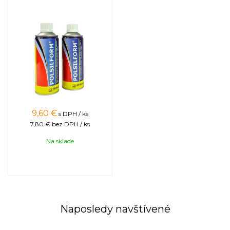
9,60
€
s DPH / ks
7,80 €
bez DPH / ks
Na sklade
Naposledy navštívené