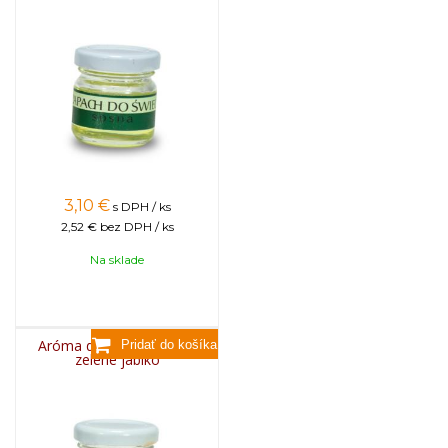
3,10
€
s DPH / ks
2,52 €
bez DPH / ks
Na sklade
Aróma do sviečok, 25g -
zelené jablko