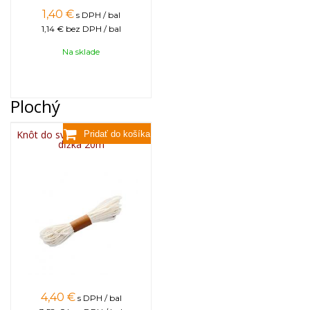
1,40
€
s DPH / bal
1,14 €
bez DPH / bal
Na sklade
Plochý
Knôt do sviečky plochý 3x13,
dĺžka 20m
4,40
€
s DPH / bal