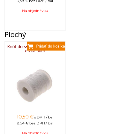
3,58 €
bez DPH / bal
Na objednávku
Plochý
Knôt do sviečky plochý 3x13,
dĺžka 50m
10,50
€
s DPH / bal
8,54 €
bez DPH / bal
Na objednávku