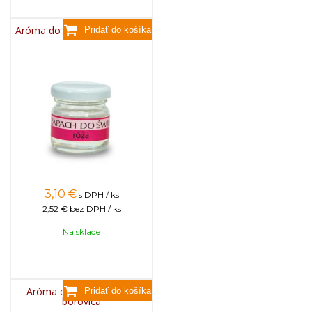
Aróma do sviečok, 25g - ruža
3,10
€
s DPH / ks
2,52 €
bez DPH / ks
Na sklade
Aróma do sviečok, 25g -
borovica