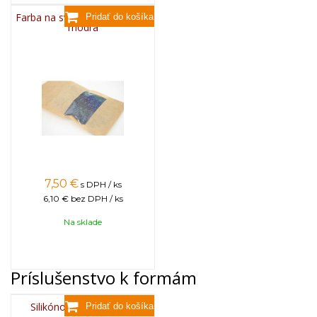
Farba na sviečky, 25g - svetlo
modrá
7,50
€
s DPH / ks
6,10 €
bez DPH / ks
Na sklade
Príslušenstvo k formám
Silikónový sprej 400 ml