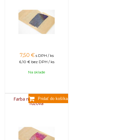
7,50
€
s DPH / ks
6,10 €
bez DPH / ks
Na sklade
Farba na sviečky, 25g -
ružová