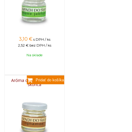
3,10
€
s DPH / ks
2,52 €
bez DPH / ks
Na sklade
Aróma do sviečok, 25g -
škorica