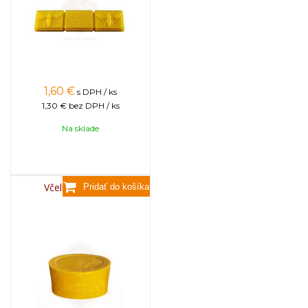
1,60
€
s DPH / ks
1,30 €
bez DPH / ks
Na sklade
Včelí vosk, 3,5kg