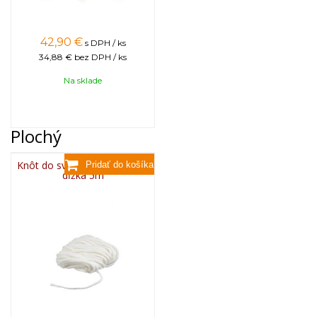
42,90
€
s DPH / ks
34,88 €
bez DPH / ks
Na sklade
Plochý
Knôt do sviečky plochý 3x13,
dĺžka 5m