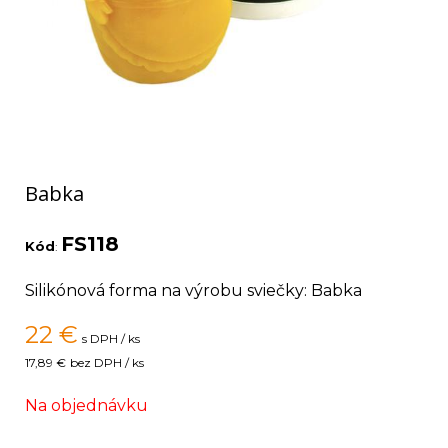
Babka
FS118
Kód
:
Silikónová forma na výrobu sviečky: Babka
22
€
s DPH / ks
17,89 €
bez DPH / ks
Na objednávku