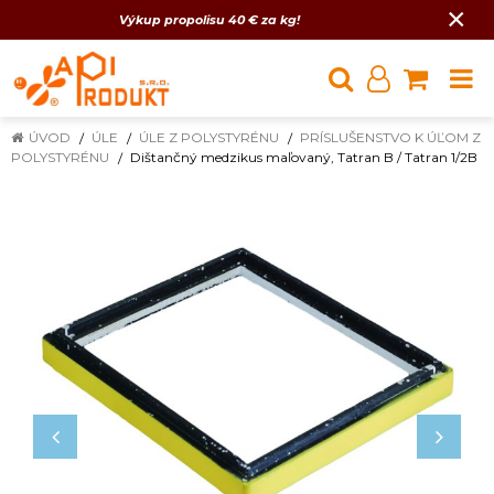
×
Výkup propolisu 40 € za kg!
ÚVOD
ÚLE
ÚLE Z POLYSTYRÉNU
PRÍSLUŠENSTVO K ÚĽOM Z
POLYSTYRÉNU
Dištančný medzikus maľovaný, Tatran B / Tatran 1/2B