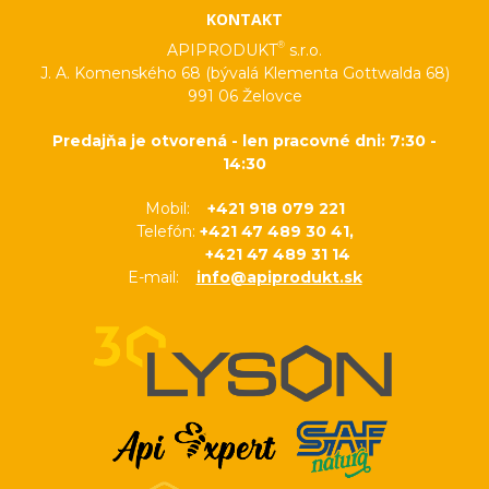
KONTAKT
®
APIPRODUKT
s.r.o.
J. A. Komenského 68 (bývalá Klementa Gottwalda 68)
991 06 Želovce
Predajňa je otvorená - len pracovné dni: 7:30 -
14:30
Mobil:
+421 918 079 221
Telefón:
+421 47 489 30 41,
+421 47 489 31 14
E-mail:
info@apiprodukt.sk