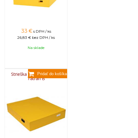
33
€
s DPH / ks
26,83 €
bez DPH / ks
Na sklade
Strieška na úľ s vetraním,
Tatran B