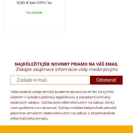
12,85 €
bez DPH / ks
Na sklade
NAJDÔLEŽITEJŠIE NOVINKY PRIAMO NA VÁŠ EMAIL
Získajte zaujímavé informácie vždy medzi prvými
Odoberať
Vaše osobné údaje (email) budeme spracovávať len za týmto
účelom v súlade s platnou legislatívou a zásadami ochrany
osobných údajov. Súhlas potvrdíte kliknutím na odkaz, ktorý
vám pošleme na váš email. Súhlas môžete kedykoľvek odvolať
písomne, emailom alebo kliknutím na odkaz z ktoréhokoľvek
informačného emailu.