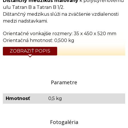
Dištančný medzikus maľovaný
k polystyrénovému
uľu Tatran B a Tatran B 1/2.
Dištančný medzikus slúži na zväčšenie vzdialenosti
medzi nadstavkami.
Orientačné vonkajšie rozmery: 35 x 450 x 520 mm
Orientačná hmotnosť: 0,500 kg
ZOBRAZIŤ POPIS
Parametre
Hmotnosť
0,5 kg
Fotogaléria