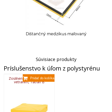
Dištančný medzikus maľovaný
Súvisiace produkty
Príslušenstvo k úľom z polystyrénu
Zosilnená strieška na úľ s
vetraním, Tatran B