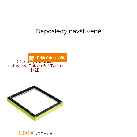
Naposledy navštívené
Dištančný medzikus
maľovaný, Tatran B / Tatran
1/2B
15,80 €
s DPH / ks