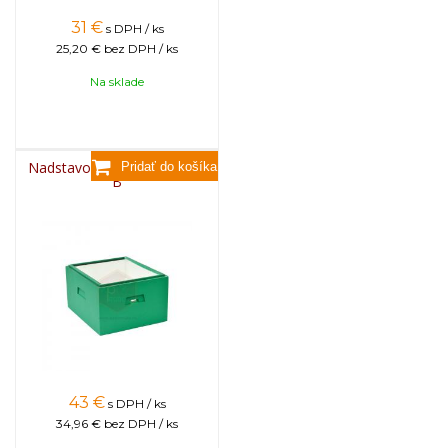
31
€
s DPH / ks
25,20 €
bez DPH / ks
Na sklade
Nadstavok 285 mm, Tatran
B
43
€
s DPH / ks
34,96 €
bez DPH / ks