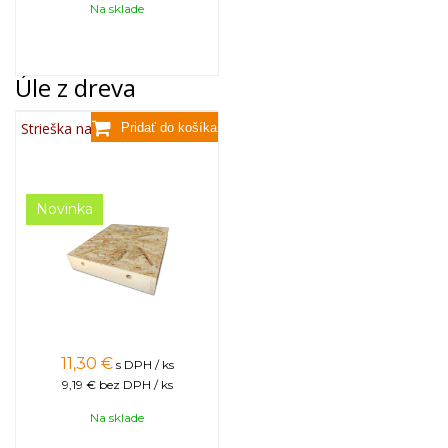
Na sklade
Úle z dreva
Strieška na úľ B10 - zateplený
Novinka
11,30
€
s DPH / ks
9,19 €
bez DPH / ks
Na sklade