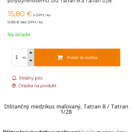
polystyrénovému uľu Tatran B a Tatran 1/2B.
15,80
€
s DPH / ks
12,85 €
bez DPH / ks
Na sklade
Pridať do košíka
ks
Strážny pes
Otázka na produkt
Dištančný medzikus maľovaný, Tatran B / Tatran
1/2B