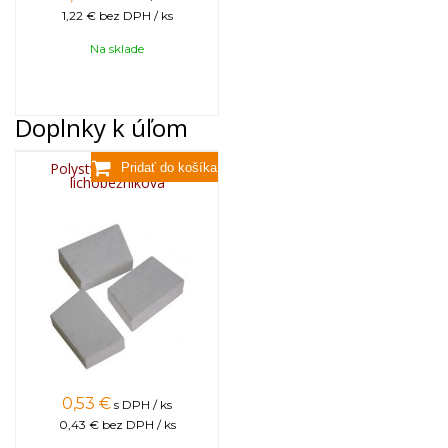
1,22 €
bez DPH / ks
Na sklade
Doplnky k úľom
Polystyrénová krytka
lichobežníková
0,53
€
s DPH / ks
0,43 €
bez DPH / ks