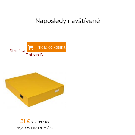
Naposledy navštívené
Strieška na úľ s vetraním,
Tatran B
31 €
s DPH / ks
25,20 €
bez DPH / ks