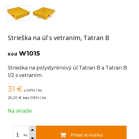
Strieška na úľ s vetraním, Tatran B
W1015
Kód
:
Strieška na polystyrénový úľ Tatran B a Tatran B
1/2 s vetraním.
31
€
s DPH / ks
25,20 €
bez DPH / ks
Na sklade
Pridať do košíka
ks