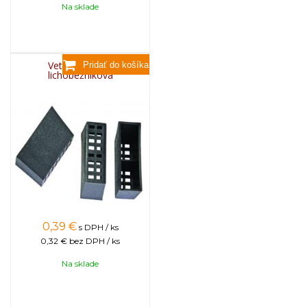
Na sklade
Vetracia krytka
lichobežníková
0,39
€
s DPH / ks
0,32 €
bez DPH / ks
Na sklade