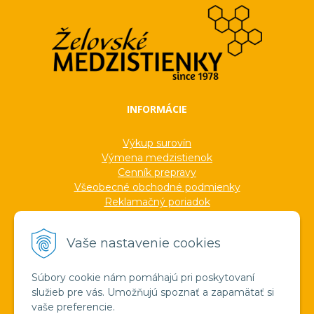
INFORMÁCIE
Výkup surovín
Výmena medzistienok
Cenník prepravy
Všeobecné obchodné podmienky
Reklamačný poriadok
Ochrana osobných údajov
Informácie o cookies
Vaše nastavenie cookies
Formuláre
Protokoly
Ocenenia
Súbory cookie nám pomáhajú pri poskytovaní
Veľkoobchod
služieb pre vás. Umožňujú spoznať a zapamätať si
Verejné obstarávanie
vaše preferencie.