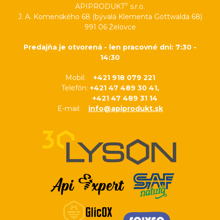
®
APIPRODUKT
s.r.o.
J. A. Komenského 68 (bývalá Klementa Gottwalda 68)
991 06 Želovce
Predajňa je otvorená - len pracovné dni: 7:30 -
14:30
Mobil:
+421 918 079 221
Telefón:
+421 47 489 30 41,
+421 47 489 31 14
E-mail:
info@apiprodukt.sk