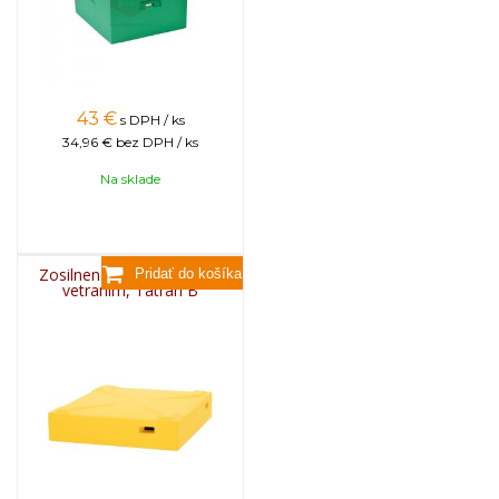
43
€
s DPH / ks
34,96 €
bez DPH / ks
Na sklade
Zosilnená strieška na úľ s
vetraním, Tatran B