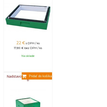
22
€
s DPH / ks
17,89 €
bez DPH / ks
Na sklade
Nadstavok 285 mm, Tatran
B