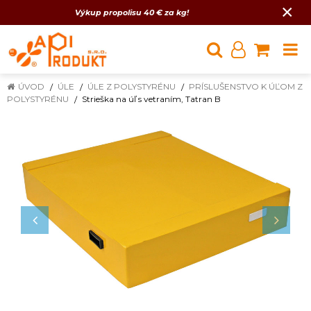
×
Výkup propolisu 40 € za kg!
ÚVOD
ÚLE
ÚLE Z POLYSTYRÉNU
PRÍSLUŠENSTVO K ÚĽOM Z
POLYSTYRÉNU
Strieška na úľ s vetraním, Tatran B