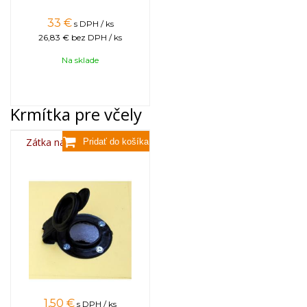
33
€
s DPH / ks
26,83 €
bez DPH / ks
Na sklade
Krmítka pre včely
Zátka na vlievanie sirupu
1,50
€
s DPH / ks