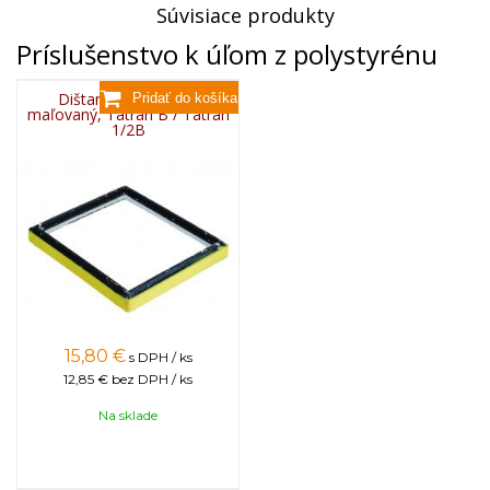
Súvisiace produkty
Príslušenstvo k úľom z polystyrénu
Dištančný medzikus
maľovaný, Tatran B / Tatran
1/2B
15,80
€
s DPH / ks
12,85 €
bez DPH / ks
Na sklade