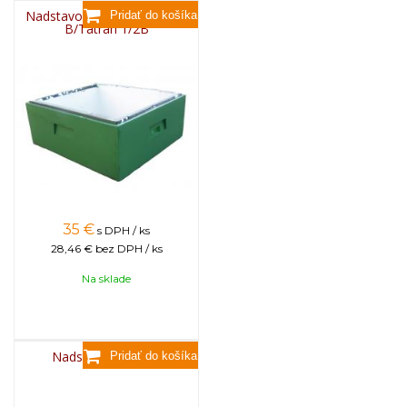
Nadstavok 190 mm, Tatran
B/Tatran 1/2B
35
€
s DPH / ks
28,46 €
bez DPH / ks
Na sklade
Nadstavok 90 mm