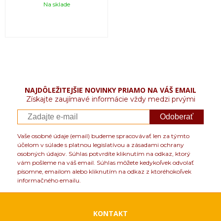
Na sklade
NAJDÔLEŽITEJŠIE NOVINKY PRIAMO NA VÁŠ EMAIL
Získajte zaujímavé informácie vždy medzi prvými
Odoberať
Vaše osobné údaje (email) budeme spracovávať len za týmto
účelom v súlade s platnou legislatívou a zásadami ochrany
osobných údajov. Súhlas potvrdíte kliknutím na odkaz, ktorý
vám pošleme na váš email. Súhlas môžete kedykoľvek odvolať
písomne, emailom alebo kliknutím na odkaz z ktoréhokoľvek
informačného emailu.
KONTAKT