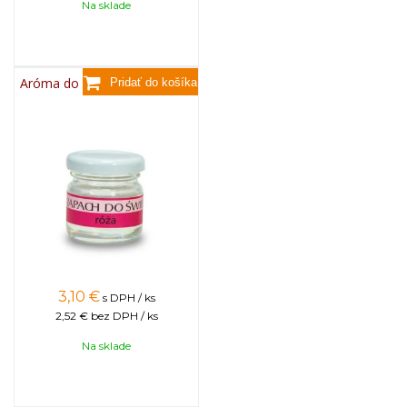
Na sklade
Aróma do sviečok, 25g - ruža
3,10
€
s DPH / ks
2,52 €
bez DPH / ks
Na sklade