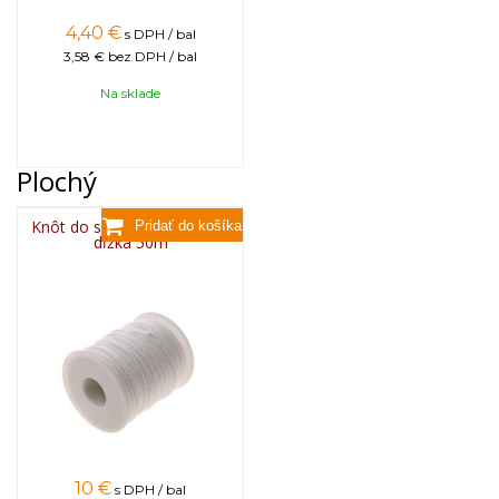
4,40
€
s DPH / bal
3,58 €
bez DPH / bal
Na sklade
Plochý
Knôt do sviečky plochý 3x8,
dĺžka 50m
10
€
s DPH / bal