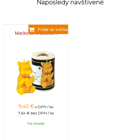
Naposledy navštívené
Macko so srdiečkom
9,40 €
s DPH / ks
7,64 €
bez DPH / ks
Na sklade