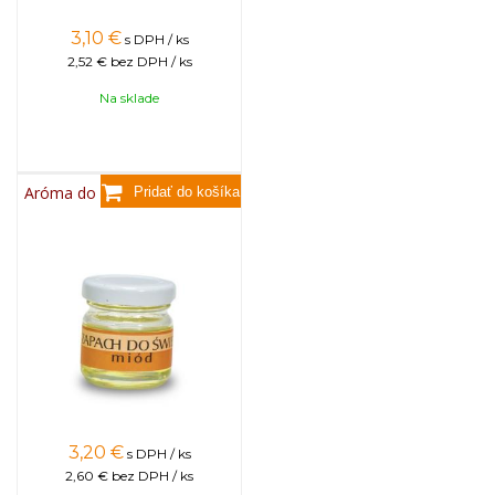
3,10
€
s DPH / ks
2,52 €
bez DPH / ks
Na sklade
Aróma do sviečok, 25g - med
3,20
€
s DPH / ks
2,60 €
bez DPH / ks