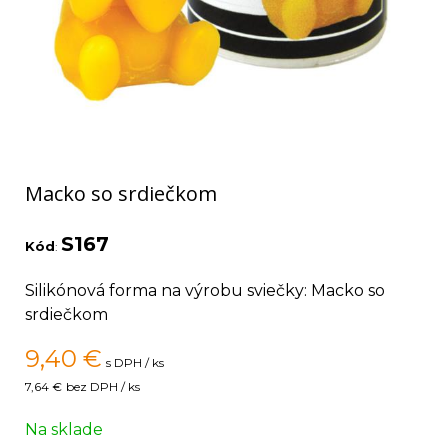
Macko so srdiečkom
S167
Kód
:
Silikónová forma na výrobu sviečky: Macko so
srdiečkom
9,40
€
s DPH / ks
7,64 €
bez DPH / ks
Na sklade