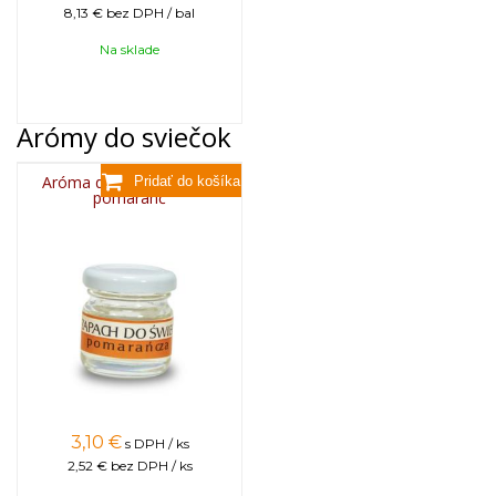
8,13 €
bez DPH / bal
Na sklade
Arómy do sviečok
Aróma do sviečok, 25g -
pomaranč
3,10
€
s DPH / ks
2,52 €
bez DPH / ks