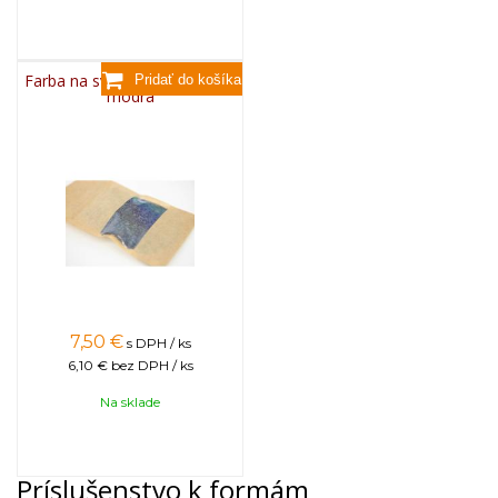
Farba na sviečky, 25g - svetlo
modrá
7,50
€
s DPH / ks
6,10 €
bez DPH / ks
Na sklade
Príslušenstvo k formám