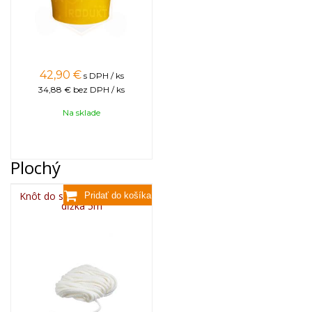
42,90
€
s DPH / ks
34,88 €
bez DPH / ks
Na sklade
Plochý
Knôt do sviečky plochý 3x8,
dĺžka 5m