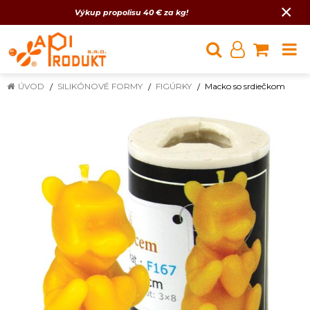
×
Výkup propolisu 40 € za kg!
ÚVOD
SILIKÓNOVÉ FORMY
FIGÚRKY
Macko so srdiečkom