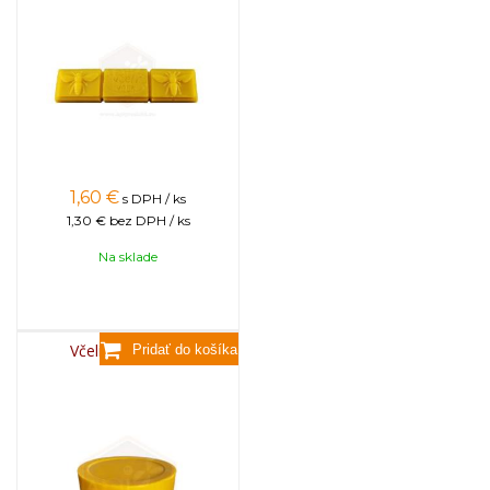
1,60
€
s DPH / ks
1,30 €
bez DPH / ks
Na sklade
Včelí vosk, 3,5kg