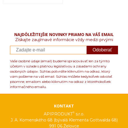
NAJDÔLEŽITEJŠIE NOVINKY PRIAMO NA VÁŠ EMAIL
Získajte zaujímavé informácie vždy medzi prvými
Odoberať
Vaše osobné údaje (email) budeme spracovávať len za týmto
účelom v súlade s platnou legislatívou a zásadami ochrany
osobných údajov. Súhlas potvrdíte kliknutím na odkaz, ktorý
vám pošleme na váš email. Súhlas môžete kedykoľvek odvolať
písomne, emailom alebo kliknutím na odkaz z ktoréhokoľvek
informačného emailu.
KONTAKT
®
APIPRODUKT
s.r.o.
J. A. Komenského 68 (bývalá Klementa Gottwalda 68)
991 06 Želovce