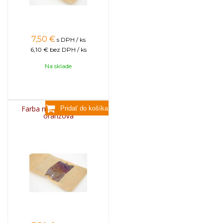
7,50
€
s DPH / ks
6,10 €
bez DPH / ks
Na sklade
Farba na sviečky, 25g -
oranžová