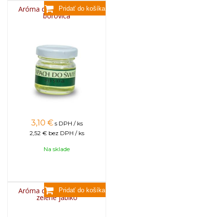
Aróma do sviečok, 25g -
borovica
3,10
€
s DPH / ks
2,52 €
bez DPH / ks
Na sklade
Aróma do sviečok, 25g -
zelené jablko