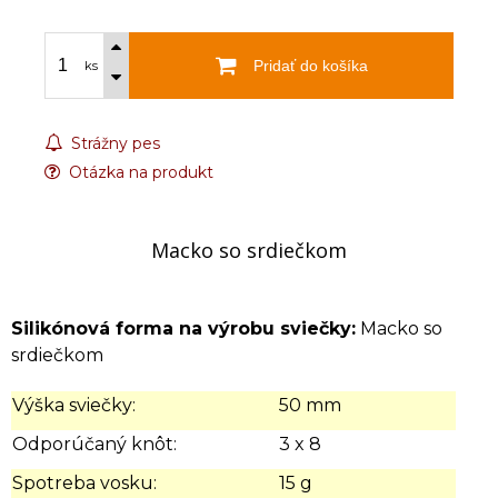
Pridať do košíka
ks
Strážny pes
Otázka na produkt
Macko so srdiečkom
Silikónová forma na výrobu sviečky:
Macko so
srdiečkom
Výška sviečky:
50 mm
Odporúčaný knôt:
3 x 8
Spotreba vosku:
15 g