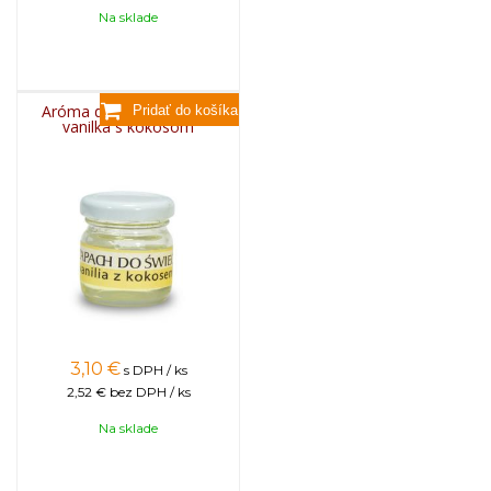
Na sklade
Aróma do sviečok, 25g -
vanilka s kokosom
3,10
€
s DPH / ks
2,52 €
bez DPH / ks
Na sklade