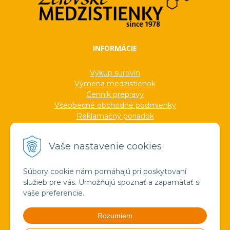
INFORMÁCIE
Výkup surovín
Výmena medzistienok
Cenník prepravy
Všeobecné obchodné podmienky
Reklamačný poriadok
Ochrana osobných údajov
Informácie o cookies
Vaše nastavenie cookies
Formuláre
Protokoly
Ocenenia
Súbory cookie nám pomáhajú pri poskytovaní
Veľkoobchod
služieb pre vás. Umožňujú spoznať a zapamätať si
Verejné obstarávanie
vaše preferencie.
Výroba sviečok zo včelieho vosku
Pravda o medzistienkach a vosku
Rozumiem
Spoznajte náš región!