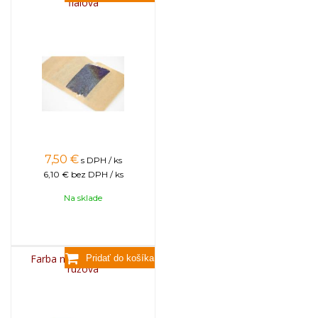
fialová
7,50
€
s DPH / ks
6,10 €
bez DPH / ks
Na sklade
Farba na sviečky, 25g -
ružová