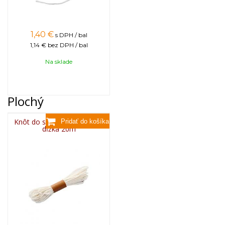
1,40
€
s DPH / bal
1,14 €
bez DPH / bal
Na sklade
Plochý
Knôt do sviečky plochý 3x8,
dĺžka 20m