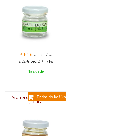
3,10
€
s DPH / ks
2,52 €
bez DPH / ks
Na sklade
Aróma do sviečok, 25g -
škorica