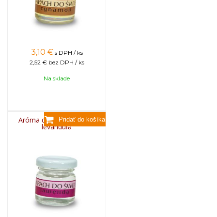
3,10
€
s DPH / ks
2,52 €
bez DPH / ks
Na sklade
Aróma do sviečok, 25g -
levanduľa