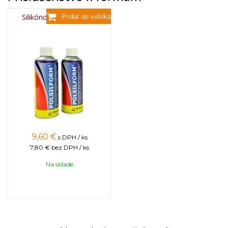
Silikónový sprej 400 ml
9,60
€
s DPH / ks
7,80 €
bez DPH / ks
Na sklade