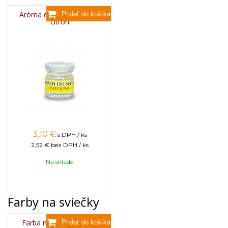
Aróma do sviečok, 25g -
citrón
3,10
€
s DPH / ks
2,52 €
bez DPH / ks
Na sklade
Farby na sviečky
Farba na sviečky, 25g -