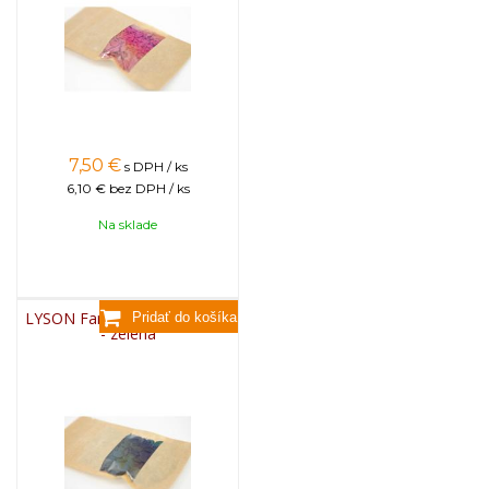
7,50
€
s DPH / ks
6,10 €
bez DPH / ks
Na sklade
LYSON Farba na sviečky, 25g
- zelená