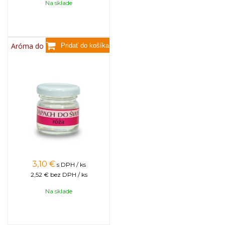
Na sklade
Aróma do sviečok, 25g - ruža
3,10
€
s DPH / ks
2,52 €
bez DPH / ks
Na sklade