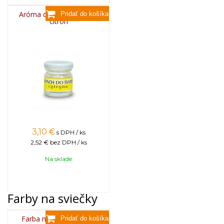
Aróma do sviečok, 25g -
citrón
3,10
€
s DPH / ks
2,52 €
bez DPH / ks
Na sklade
Farby na sviečky
Farba na sviečky, 25g -