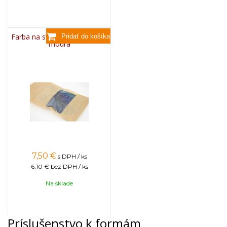
Farba na sviečky, 25g - svetlo
modrá
7,50
€
s DPH / ks
6,10 €
bez DPH / ks
Na sklade
Príslušenstvo k formám