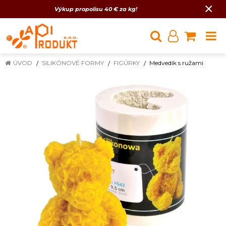
×
Výkup propolisu 40 € za kg!
ÚVOD
SILIKÓNOVÉ FORMY
FIGÚRKY
Medvedík s ružami