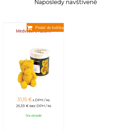
Naposledy navštívené
Medvedík s ružami
31,15 €
s DPH / ks
25,33 €
bez DPH / ks
Na sklade