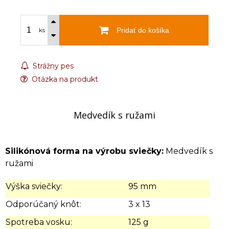
Pridať do košíka
ks
Strážny pes
Otázka na produkt
Medvedík s ružami
Silikónová forma na výrobu sviečky:
Medvedík s
ružami
Výška sviečky:
95 mm
Odporúčaný knôt:
3 x 13
Spotreba vosku:
125 g