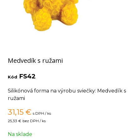
Medvedík s ružami
FS42
Kód
:
Silikónová forma na výrobu sviečky: Medvedík s
ružami
31,15
€
s DPH / ks
25,33 €
bez DPH / ks
Na sklade