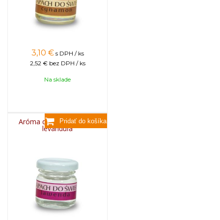
3,10
€
s DPH / ks
2,52 €
bez DPH / ks
Na sklade
Aróma do sviečok, 25g -
levanduľa