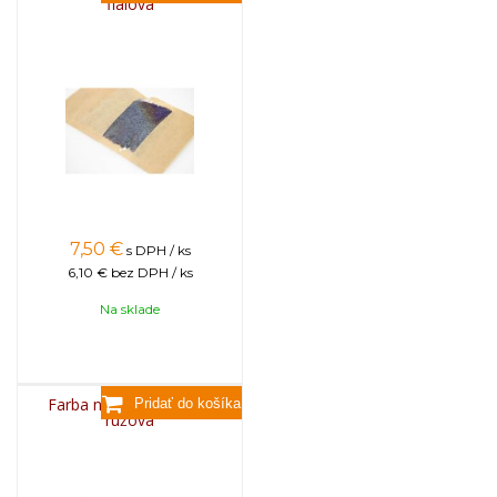
fialová
7,50
€
s DPH / ks
6,10 €
bez DPH / ks
Na sklade
Farba na sviečky, 25g -
ružová