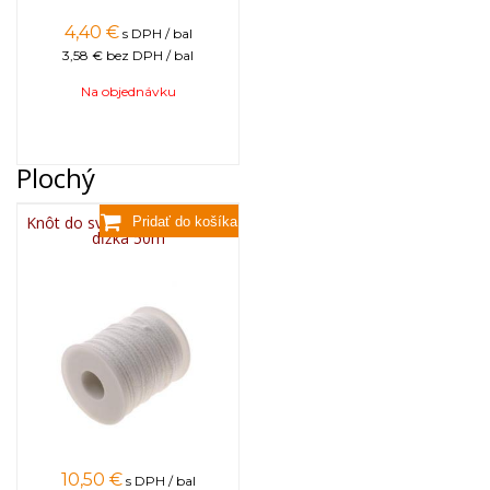
4,40
€
s DPH / bal
3,58 €
bez DPH / bal
Na objednávku
Plochý
Knôt do sviečky plochý 3x13,
dĺžka 50m
10,50
€
s DPH / bal