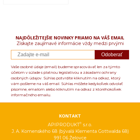
NAJDÔLEŽITEJŠIE NOVINKY PRIAMO NA VÁŠ EMAIL
Získajte zaujímavé informácie vždy medzi prvými
Odoberať
Vaše osobné údaje (email) budeme spracovávať len za týmto
účelom v súlade s platnou legislatívou a zásadami ochrany
osobných údajov. Súhlas potvrdíte kliknutím na odkaz, ktorý
vám pošleme na váš email. Súhlas môžete kedykoľvek odvolať
písomne, emailom alebo kliknutím na odkaz z ktoréhokoľvek
informačného emailu.
KONTAKT
®
APIPRODUKT
s.r.o.
J. A. Komenského 68 (bývalá Klementa Gottwalda 68)
991 06 Želovce