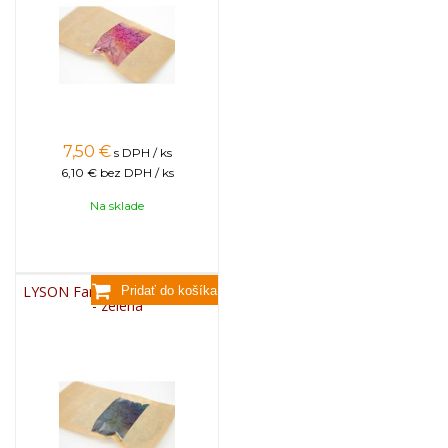
7,50
€
s DPH / ks
6,10 €
bez DPH / ks
Na sklade
LYSON Farba na sviečky, 25g
- zelená