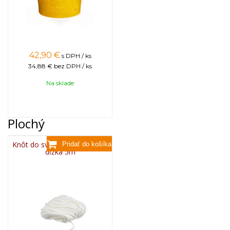
42,90
€
s DPH / ks
34,88 €
bez DPH / ks
Na sklade
Plochý
Knôt do sviečky plochý 3x13,
dĺžka 5m