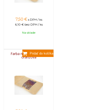
7,50
€
s DPH / ks
6,10 €
bez DPH / ks
Na sklade
Farba na sviečky, 25g -
oranžová