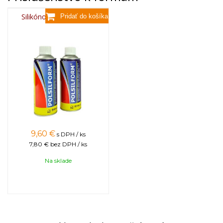
Silikónový sprej 400 ml
9,60
€
s DPH / ks
7,80 €
bez DPH / ks
Na sklade