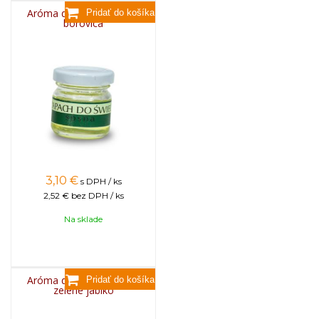
Aróma do sviečok, 25g -
borovica
3,10
€
s DPH / ks
2,52 €
bez DPH / ks
Na sklade
Aróma do sviečok, 25g -
zelené jablko