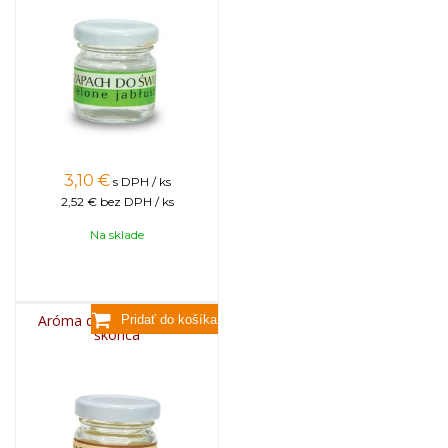
3,10
€
s DPH / ks
2,52 €
bez DPH / ks
Na sklade
Aróma do sviečok, 25g -
škorica