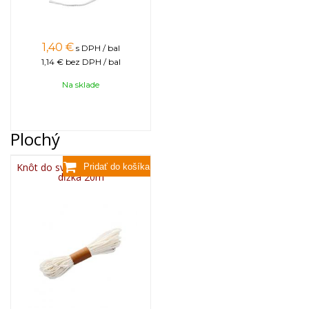
1,40
€
s DPH / bal
1,14 €
bez DPH / bal
Na sklade
Plochý
Knôt do sviečky plochý 3x13,
dĺžka 20m