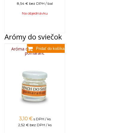
8,54 €
bez DPH / bal
Na objednávku
Arómy do sviečok
Aróma do sviečok, 25g -
pomaranč
3,10
€
s DPH / ks
2,52 €
bez DPH / ks