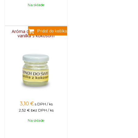
Na sklade
Aróma do sviečok, 25g -
vanilka s kokosom
3,10
€
s DPH / ks
2,52 €
bez DPH / ks
Na sklade