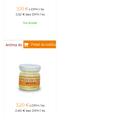
3,10
€
s DPH / ks
2,52 €
bez DPH / ks
Na sklade
Aróma do sviečok, 25g - med
3,20
€
s DPH / ks
2,60 €
bez DPH / ks