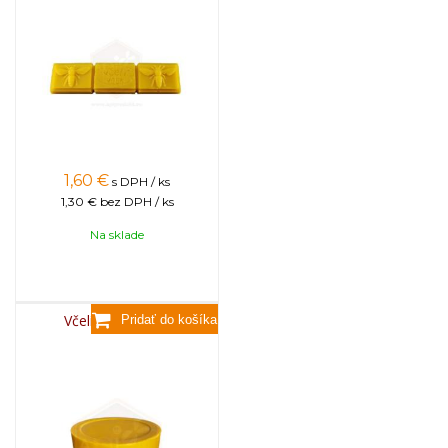
1,60
€
s DPH / ks
1,30 €
bez DPH / ks
Na sklade
Včelí vosk, 3,5kg