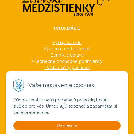
INFORMÁCIE
Výkup surovín
Výmena medzistienok
Cenník prepravy
Všeobecné obchodné podmienky
Reklamačný poriadok
Ochrana osobných údajov
Informácie o cookies
Vaše nastavenie cookies
Formuláre
Protokoly
Ocenenia
Súbory cookie nám pomáhajú pri poskytovaní
Veľkoobchod
služieb pre vás. Umožňujú spoznať a zapamätať si
Verejné obstarávanie
vaše preferencie.
Výroba sviečok zo včelieho vosku
Pravda o medzistienkach a vosku
Rozumiem
Spoznajte náš región!