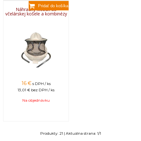
Náhradný klobúk do
včelárskej košele a kombinézy
16
€
s DPH / ks
13,01 €
bez DPH / ks
Na objednávku
Produkty:
21
| Aktuálna strana:
1
/
1