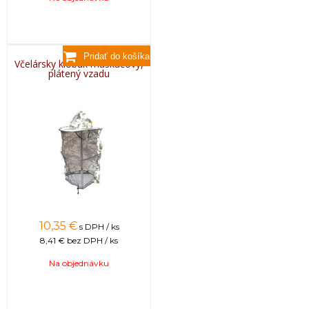
Včelársky klobúk maskáčový,
plátený vzadu
10,35
€
s DPH / ks
8,41 €
bez DPH / ks
Na objednávku