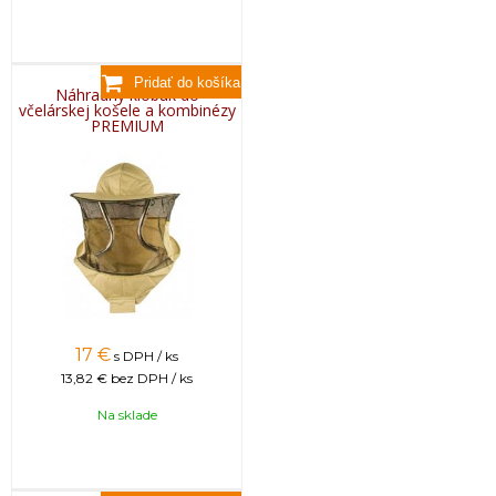
Náhradný klobúk do
včelárskej košele a kombinézy
PREMIUM
17
€
s DPH / ks
13,82 €
bez DPH / ks
Na sklade