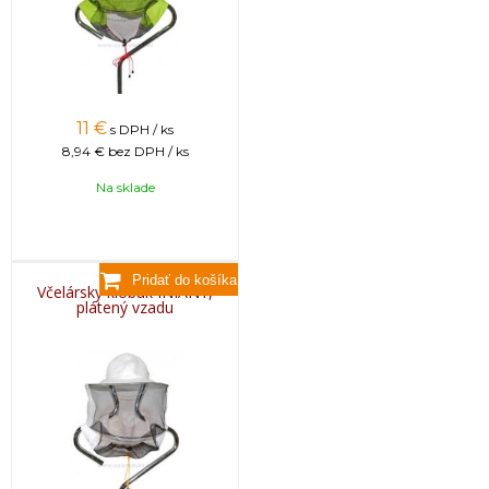
11
€
s DPH / ks
8,94 €
bez DPH / ks
Na sklade
Včelársky klobúk INIANY,
plátený vzadu