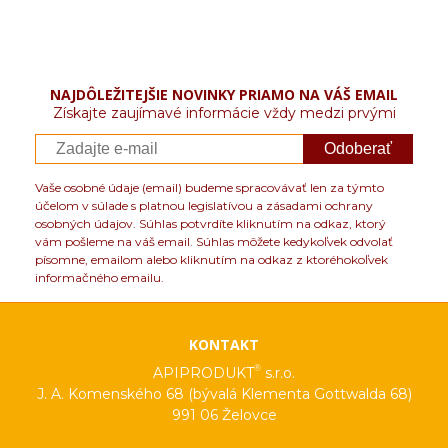
NAJDÔLEŽITEJŠIE NOVINKY PRIAMO NA VÁŠ EMAIL
Získajte zaujímavé informácie vždy medzi prvými
Odoberať
Vaše osobné údaje (email) budeme spracovávať len za týmto
účelom v súlade s platnou legislatívou a zásadami ochrany
osobných údajov. Súhlas potvrdíte kliknutím na odkaz, ktorý
vám pošleme na váš email. Súhlas môžete kedykoľvek odvolať
písomne, emailom alebo kliknutím na odkaz z ktoréhokoľvek
informačného emailu.
KONTAKT
®
APIPRODUKT
s.r.o.
J. A. Komenského 68 (bývalá Klementa Gottwalda 68)
991 06 Želovce