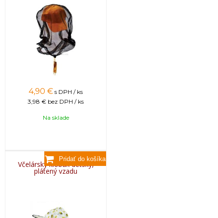
4,90
€
s DPH / ks
3,98 €
bez DPH / ks
Na sklade
Včelársky klobúk detský,
plátený vzadu