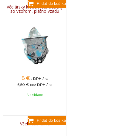
Včelársky klobúk jednoduchý
so vzorom, plátno vzadu
8
€
s DPH / ks
6,50 €
bez DPH / ks
Na sklade
Včelárska kukla