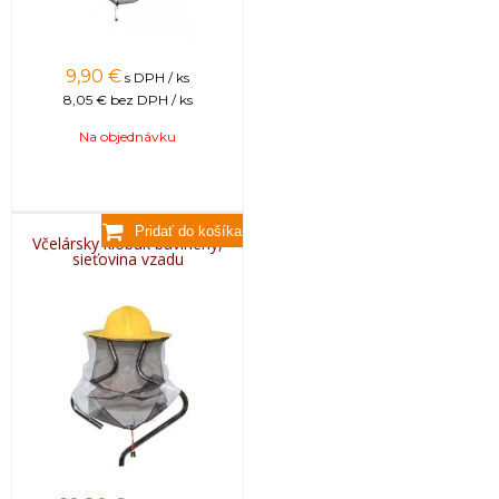
9,90
€
s DPH / ks
8,05 €
bez DPH / ks
Na objednávku
Včelársky klobúk bavlnený,
sieťovina vzadu