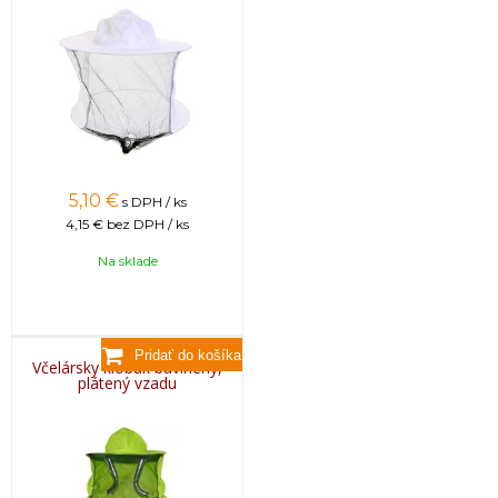
5,10
€
s DPH / ks
4,15 €
bez DPH / ks
Na sklade
Včelársky klobúk bavlnený,
plátený vzadu