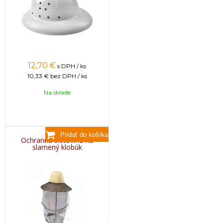
12,70
€
s DPH / ks
10,33 €
bez DPH / ks
Na sklade
Ochranná sieťovina na
slamený klobúk