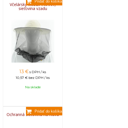
Včelársky klobúk INIANY,
sieťovina vzadu
13
€
s DPH / ks
10,57 €
bez DPH / ks
Na sklade
Ochranná sieťovina na hlavu