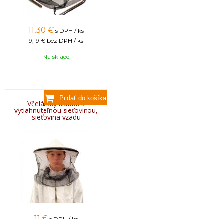
11,30
€
s DPH / ks
9,19 €
bez DPH / ks
Na sklade
Včelársky klobúk s
vytiahnuteľnou sieťovinou,
sieťovina vzadu
11
€
s DPH / ks