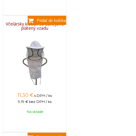
Včelársky klobúk so závojom,
plátený vzadu
11,30
€
s DPH / ks
9,19 €
bez DPH / ks
Na sklade