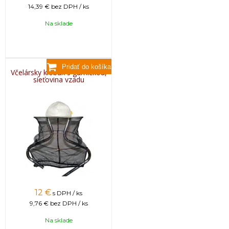
14,39 €
bez DPH / ks
Na sklade
Včelársky klobúk s gumičkou,
sieťovina vzadu
12
€
s DPH / ks
9,76 €
bez DPH / ks
Na sklade