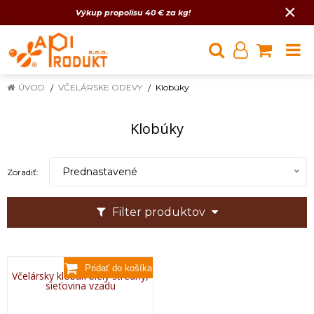
×
Výkup propolisu 40 € za kg!
ÚVOD
VČELÁRSKE ODEVY
Klobúky
Klobúky
Prednastavené
Zoradiť:
Filter produktov
Včelársky klobúk biely stredný,
sieťovina vzadu