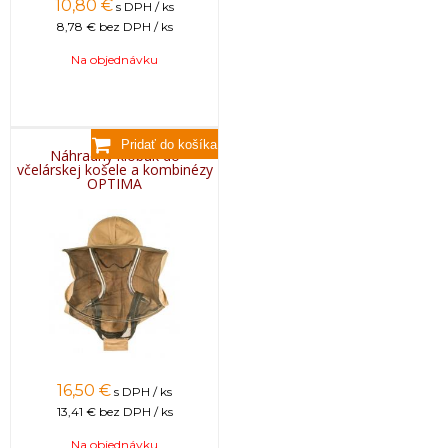
10,80
€
s DPH / ks
8,78 €
bez DPH / ks
Na objednávku
Náhradný klobúk do
včelárskej košele a kombinézy
OPTIMA
16,50
€
s DPH / ks
13,41 €
bez DPH / ks
Na objednávku