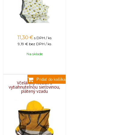
11,30
€
s DPH / ks
9,19 €
bez DPH / ks
Na sklade
Včelársky klobúk s
vytiahnuteľnou sieťovinou,
plátený vzadu