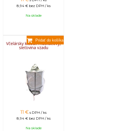
8,94 €
bez DPH / ks
Na sklade
Včelársky klobúk maskáčový,
sieťovina vzadu
11
€
s DPH / ks
8,94 €
bez DPH / ks
Na sklade