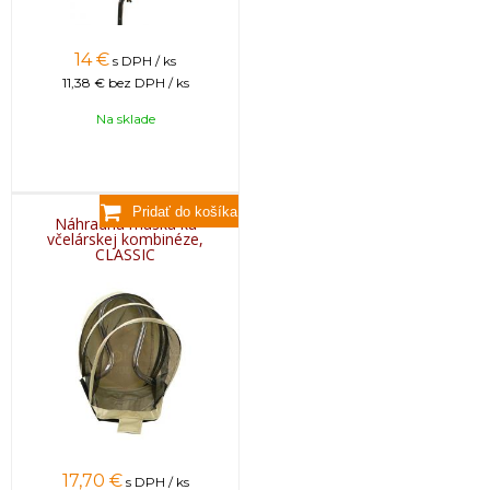
14
€
s DPH / ks
11,38 €
bez DPH / ks
Na sklade
Náhradná maska ku
včelárskej kombinéze,
CLASSIC
17,70
€
s DPH / ks