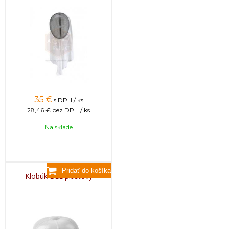
35
€
s DPH / ks
28,46 €
bez DPH / ks
Na sklade
Klobúk BEE plastový