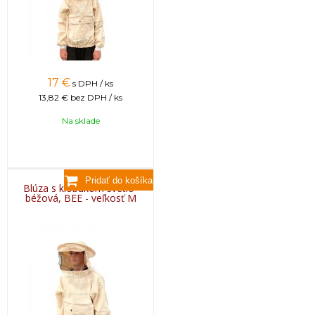
17
€
s DPH / ks
13,82 €
bez DPH / ks
Na sklade
Blúza s klobúkom svetlo-
béžová, BEE - veľkosť M