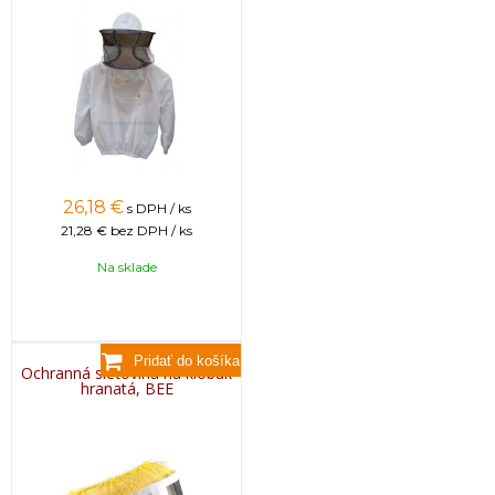
26,18
€
s DPH / ks
21,28 €
bez DPH / ks
Na sklade
Ochranná sieťovina na klobúk
hranatá, BEE