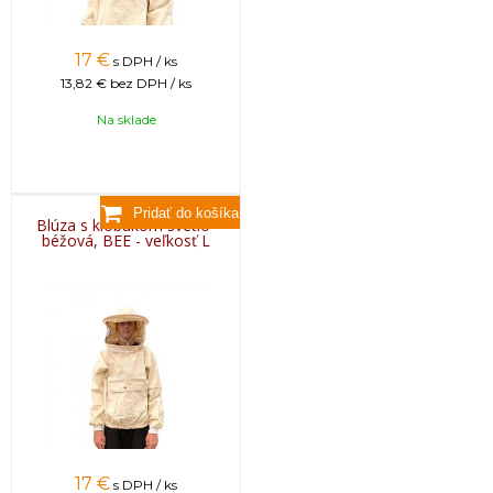
17
€
s DPH / ks
13,82 €
bez DPH / ks
Na sklade
Blúza s klobúkom svetlo-
béžová, BEE - veľkosť L
17
€
s DPH / ks