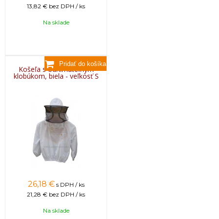
13,82 €
bez DPH / ks
Na sklade
Košeľa s odnímateľným
klobúkom, biela - veľkosť S
26,18
€
s DPH / ks
21,28 €
bez DPH / ks
Na sklade