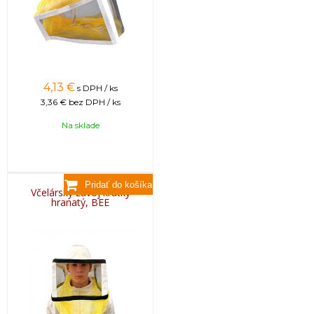
4,13
€
s DPH / ks
3,36 €
bez DPH / ks
Na sklade
Včelársky závoj krátky
hranatý, BEE