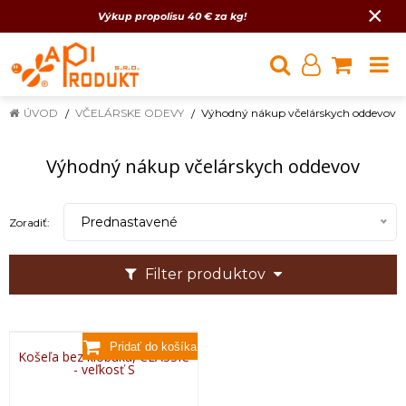
×
Výkup propolisu 40 € za kg!
ÚVOD
VČELÁRSKE ODEVY
Výhodný nákup včelárskych oddevov
Výhodný nákup včelárskych oddevov
Prednastavené
Zoradiť:
Filter produktov
Košeľa bez klobúka, CLASSIC
- veľkosť S