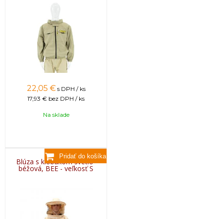
22,05
€
s DPH / ks
17,93 €
bez DPH / ks
Na sklade
Blúza s klobúkom svetlo-
béžová, BEE - veľkosť S