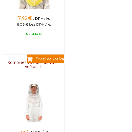
7,45
€
s DPH / ks
6,06 €
bez DPH / ks
Na sklade
Kombinéza s maskou BEE -
veľkosť L
25
€
s DPH / ks