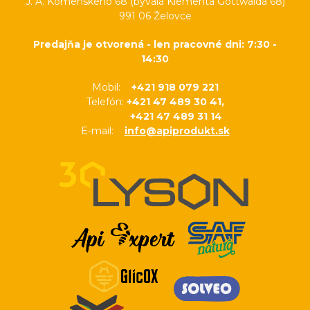
J. A. Komenského 68 (bývalá Klementa Gottwalda 68)
991 06 Želovce
Predajňa je otvorená - len pracovné dni: 7:30 -
14:30
Mobil:
+421 918 079 221
Telefón:
+421 47 489 30 41,
+421 47 489 31 14
E-mail:
info@apiprodukt.sk