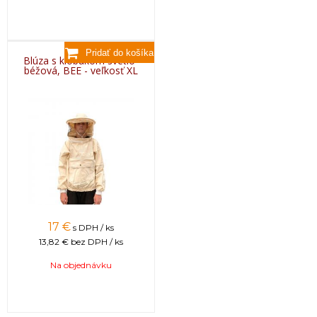
Blúza s klobúkom svetlo-
béžová, BEE - veľkosť XL
17
€
s DPH / ks
13,82 €
bez DPH / ks
Na objednávku