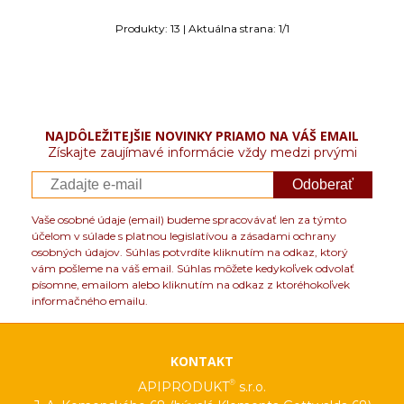
Produkty:
13
| Aktuálna strana:
1
/
1
NAJDÔLEŽITEJŠIE NOVINKY PRIAMO NA VÁŠ EMAIL
Získajte zaujímavé informácie vždy medzi prvými
Odoberať
Vaše osobné údaje (email) budeme spracovávať len za týmto
účelom v súlade s platnou legislatívou a zásadami ochrany
osobných údajov. Súhlas potvrdíte kliknutím na odkaz, ktorý
vám pošleme na váš email. Súhlas môžete kedykoľvek odvolať
písomne, emailom alebo kliknutím na odkaz z ktoréhokoľvek
informačného emailu.
KONTAKT
®
APIPRODUKT
s.r.o.