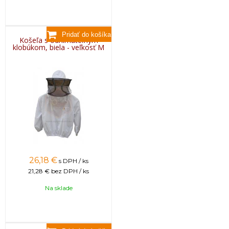
Košeľa s odnímateľným
klobúkom, biela - veľkosť M
26,18
€
s DPH / ks
21,28 €
bez DPH / ks
Na sklade