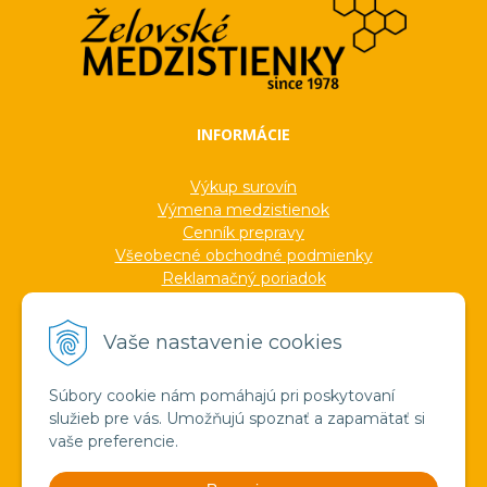
INFORMÁCIE
Výkup surovín
Výmena medzistienok
Cenník prepravy
Všeobecné obchodné podmienky
Reklamačný poriadok
Ochrana osobných údajov
Informácie o cookies
Vaše nastavenie cookies
Formuláre
Protokoly
Ocenenia
Súbory cookie nám pomáhajú pri poskytovaní
Veľkoobchod
služieb pre vás. Umožňujú spoznať a zapamätať si
Verejné obstarávanie
vaše preferencie.
Výroba sviečok zo včelieho vosku
Pravda o medzistienkach a vosku