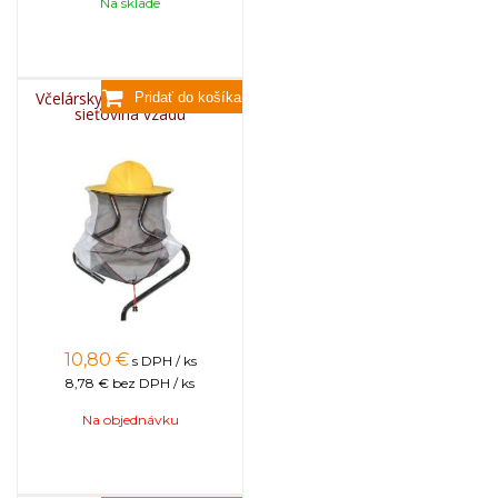
Na sklade
Včelársky klobúk bavlnený,
sieťovina vzadu
10,80
€
s DPH / ks
8,78 €
bez DPH / ks
Na objednávku