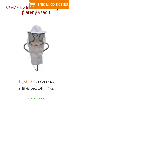
Včelársky klobúk so závojom,
plátený vzadu
11,30 €
s DPH / ks
9,19 €
bez DPH / ks
Na sklade