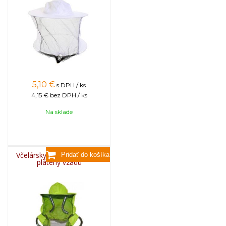
5,10
€
s DPH / ks
4,15 €
bez DPH / ks
Na sklade
Včelársky klobúk bavlnený,
plátený vzadu