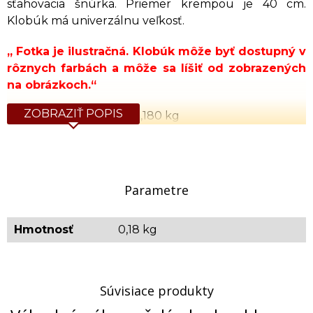
sťahovacia šnúrka. Priemer krempou je 40 cm.
Klobúk má univerzálnu veľkosť.
„ Fotka je ilustračná. Klobúk môže byť dostupný v
rôznych farbách a môže sa líšiť od zobrazených
na obrázkoch.“
ZOBRAZIŤ POPIS
Orientačná hmotnosť: 0,180 kg
Parametre
Hmotnosť
0,18 kg
Súvisiace produkty