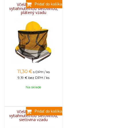
Včelársky klobúk s
vytiahnuteľnou sieťovinou,
plátený vzadu
11,30
€
s DPH / ks
9,19 €
bez DPH / ks
Na sklade
Včelársky klobúk s
vytiahnuteľnou sieťovinou,
sieťovina vzadu