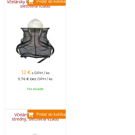
Včelársky klobúk s gumičkou,
sieťovina vzadu
12
€
s DPH / ks
9,76 €
bez DPH / ks
Na sklade
Včelársky klobúk biely
stredný, sieťovina vzadu