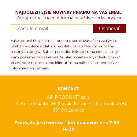
NAJDÔLEŽITEJŠIE NOVINKY PRIAMO NA VÁŠ EMAIL
Získajte zaujímavé informácie vždy medzi prvými
Odoberať
Vaše osobné údaje (email) budeme spracovávať len za týmto
účelom v súlade s platnou legislatívou a zásadami ochrany
osobných údajov. Súhlas potvrdíte kliknutím na odkaz, ktorý
vám pošleme na váš email. Súhlas môžete kedykoľvek odvolať
písomne, emailom alebo kliknutím na odkaz z ktoréhokoľvek
informačného emailu.
KONTAKT
®
APIPRODUKT
s.r.o.
J. A. Komenského 68 (bývalá Klementa Gottwalda 68)
991 06 Želovce
Predajňa je otvorená - len pracovné dni: 7:30 -
14:30