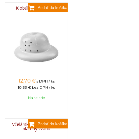
Klobúk BEE plastový
12,70
€
s DPH / ks
10,33 €
bez DPH / ks
Na sklade
Včelársky klobúk detský,
plátený vzadu