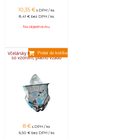
10,35
€
s DPH / ks
8,41 €
bez DPH / ks
Na objednávku
Včelársky klobúk jednoduchý
so vzorom, plátno vzadu
8
€
s DPH / ks
6,50 €
bez DPH / ks