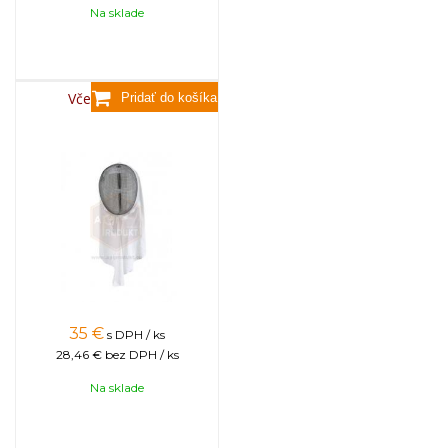
Na sklade
Včelárska kukla
35
€
s DPH / ks
28,46 €
bez DPH / ks
Na sklade