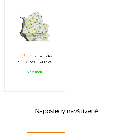
11,30
€
s DPH / ks
9,19 €
bez DPH / ks
Na sklade
Naposledy navštívené