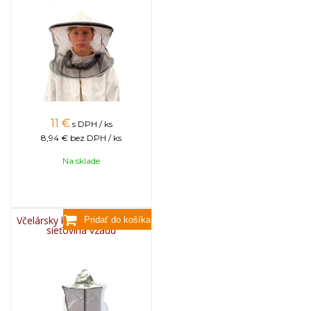
11
€
s DPH / ks
8,94 €
bez DPH / ks
Na sklade
Včelársky klobúk maskáčový,
sieťovina vzadu