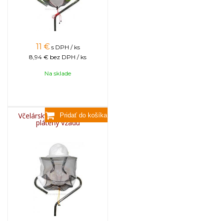
11
€
s DPH / ks
8,94 €
bez DPH / ks
Na sklade
Včelársky klobúk INIANY,
plátený vzadu