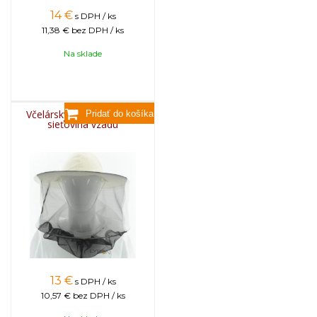
14
€
s DPH / ks
11,38 €
bez DPH / ks
Na sklade
Včelársky klobúk INIANY,
sieťovina vzadu
13
€
s DPH / ks
10,57 €
bez DPH / ks