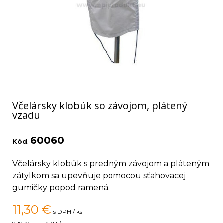
Včelársky klobúk so závojom, plátený
vzadu
60060
Kód
:
Včelársky klobúk s predným závojom a pláteným
zátylkom sa upevňuje pomocou sťahovacej
gumičky popod ramená.
11,30
€
s DPH / ks