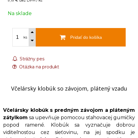
9,19 €
bez DPH / ks
Na sklade
Pridať do košíka
ks
Strážny pes
Otázka na produkt
Včelársky klobúk so závojom, plátený vzadu
Včelársky klobúk s predným závojom a pláteným
zátylkom
sa upevňuje pomocou sťahovacej gumičky
popod ramené. Klobúk sa vyznačuje dobrou
viditeľnosťou cez sieťovinu, na jej spodku je