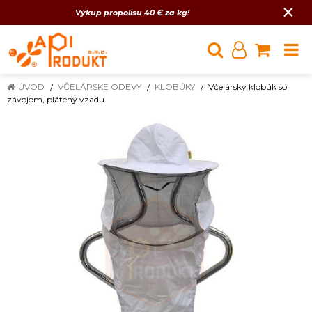
×
Výkup propolisu 40 € za kg!
ÚVOD
VČELÁRSKE ODEVY
KLOBÚKY
Včelársky klobúk so
závojom, plátený vzadu