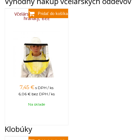
Výhodný nákup včelárskych oddevov
Včelársky závoj krátky
hranatý, BEE
7,45
€
s DPH / ks
6,06 €
bez DPH / ks
Na sklade
Klobúky