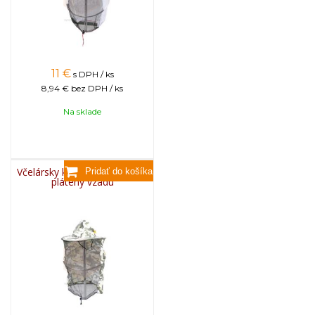
11
€
s DPH / ks
8,94 €
bez DPH / ks
Na sklade
Včelársky klobúk maskáčový,
plátený vzadu