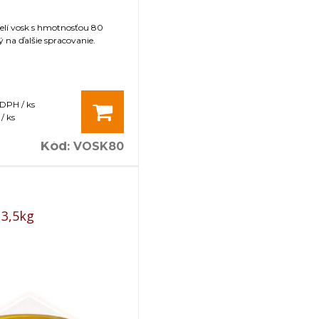
čelí vosk s hmotnosťou 80
na ďalšie spracovanie.
 DPH / ks
/ ks
Kód
:
VOSK80
 3,5kg