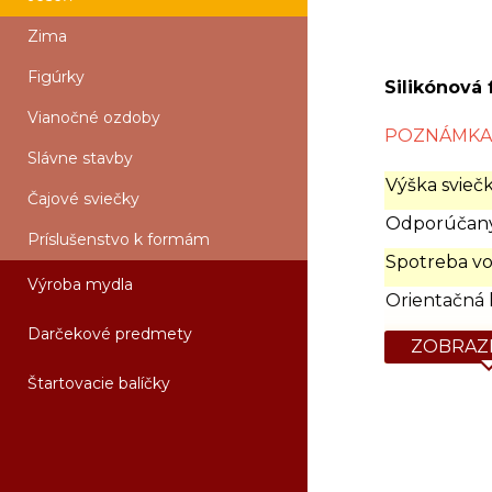
Zima
Figúrky
Silikónová 
Vianočné ozdoby
POZNÁMKA: P
Slávne stavby
Výška sviečk
Čajové sviečky
Odporúčaný
Príslušenstvo k formám
Spotreba vo
Výroba mydla
Orientačná 
Darčekové predmety
ZOBRAZI
Štartovacie balíčky