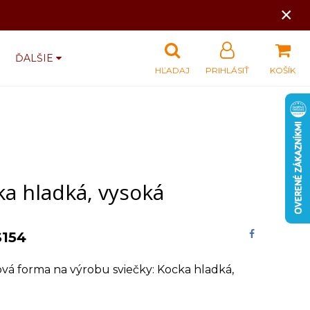
×
ĎALŠIE
HĽADAJ
PRIHLÁSIŤ
KOŠÍK
ka hladká, vysoká
S154
ová forma na výrobu sviečky: Kocka hladká,