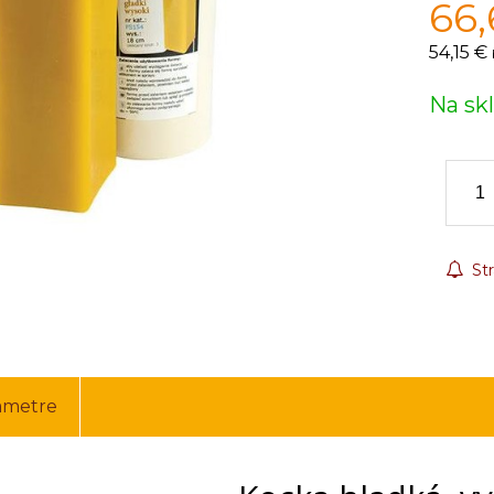
66,
54,15 €
Na sk
Str
ametre