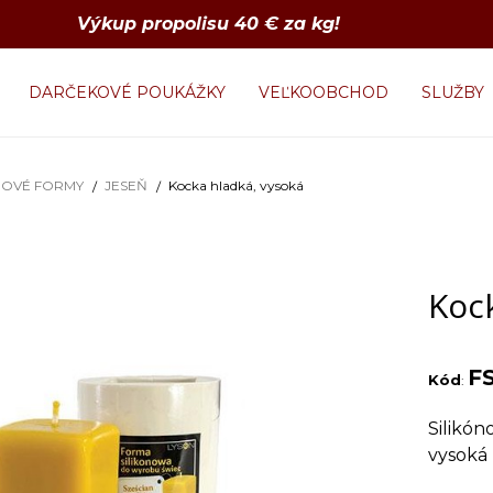
Výkup propolisu 40 € za kg!
DARČEKOVÉ POUKÁŽKY
VEĽKOOBCHOD
SLUŽBY
NOVÉ FORMY
JESEŇ
Kocka hladká, vysoká
Koc
F
Kód
:
Silikón
vysoká