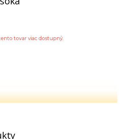
ysoká
nto tovar viac dostupný.
ukty