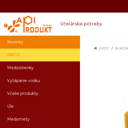
Včelárske potreby
Novinky
ÚVOD
SILIKÓ
AKCIA
Medzistienky
Vytápanie vosku
Včelie produkty
Úle
Medomety