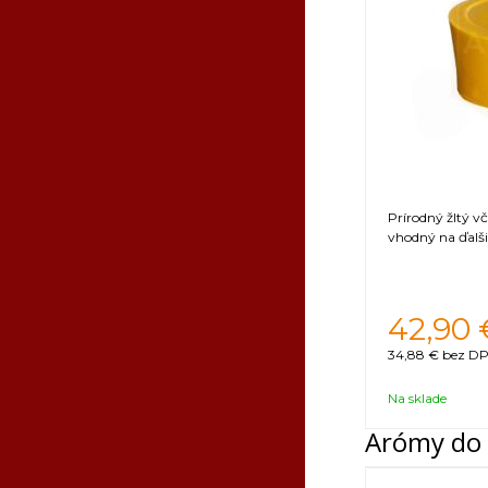
Prírodný žltý v
vhodný na ďalši
42,90
34,88 €
bez DP
Na sklade
Arómy do 