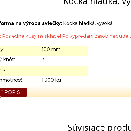
Kocka hladká, v
forma na výrobu sviečky:
Kocka hladká, vysoká
osledné kusy na sklade! Po vypredaní zásob nebude te
y:
180 mm
 knôt:
3
sku:
-
hmotnosť:
1,300 kg
Ť POPIS
Súvisiace prod