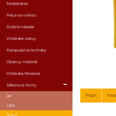
Medobranie
Práca na včelnici
Drobné náradie
Včelárske odevy
Manipulačná technika
Obalový materiál
Včelárska literatúra
Silikónové formy
Popis
Par
Jar
Leto
Jeseň