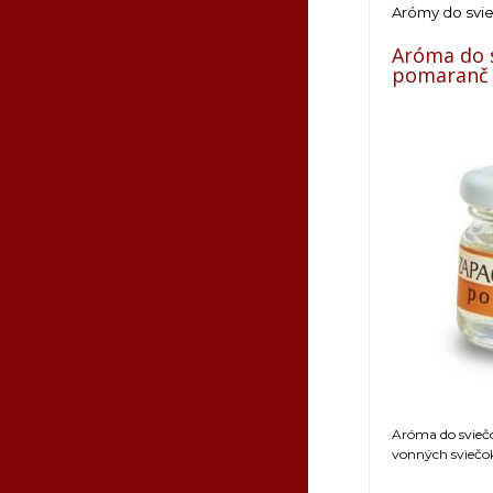
Arómy do svi
Aróma do s
pomaranč
Aróma do sviečo
vonných sviečo