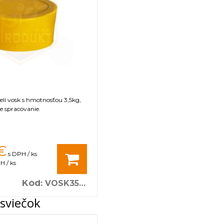
čelí vosk s hmotnosťou 3,5kg,
e spracovanie.
€
s DPH / ks
H / ks
Kód
:
VOSK3500
sviečok