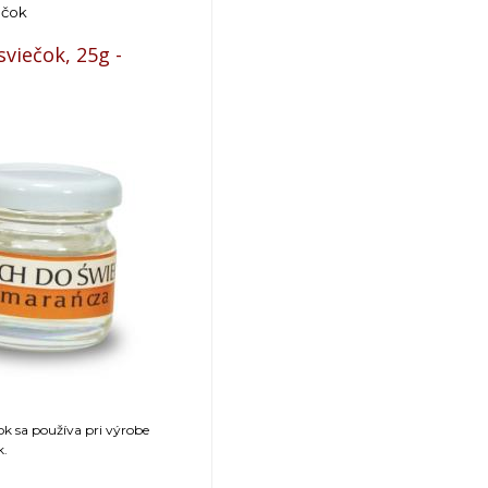
ečok
viečok, 25g -
k sa používa pri výrobe
k.