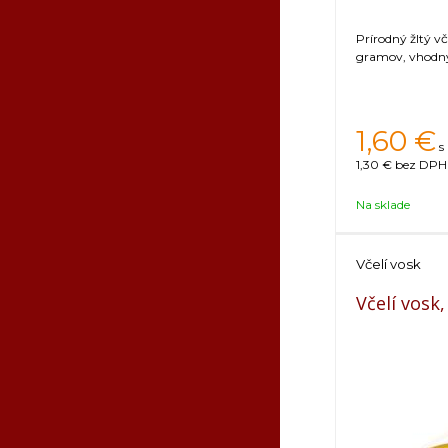
Prírodný žltý v
gramov, vhodný 
1,60
€
s
1,30 €
bez DPH 
Na sklade
Včelí vosk
Včelí vosk,