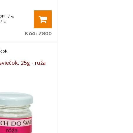
 DPH / ks
/ ks
Kód
:
Z800
ečok
viečok, 25g - ruža