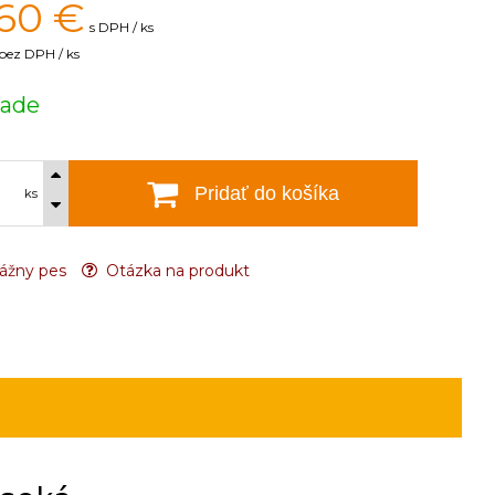
60
€
s DPH / ks
bez DPH / ks
lade
Pridať do košíka
ks
ážny pes
Otázka na produkt