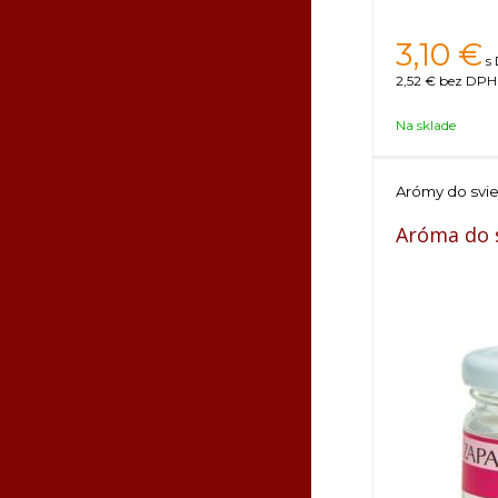
3,10
€
s
2,52 €
bez DPH 
Na sklade
Arómy do svi
Aróma do s