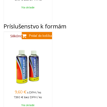
Na sklade
Príslušenstvo k formám
Silikónový sprej 400 ml
9,60
€
s DPH / ks
7,80 €
bez DPH / ks
Na sklade