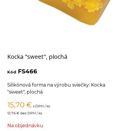
Kocka "sweet", plochá
FS466
Kód
:
Silikónová forma na výrobu sviečky: Kocka
"sweet", plochá
15,70
€
s DPH / ks
12,76 €
bez DPH / ks
Na objednávku