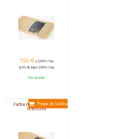
7,50
€
s DPH / ks
6,10 €
bez DPH / ks
Na sklade
Farba na sviečky, 25g -
oranžová