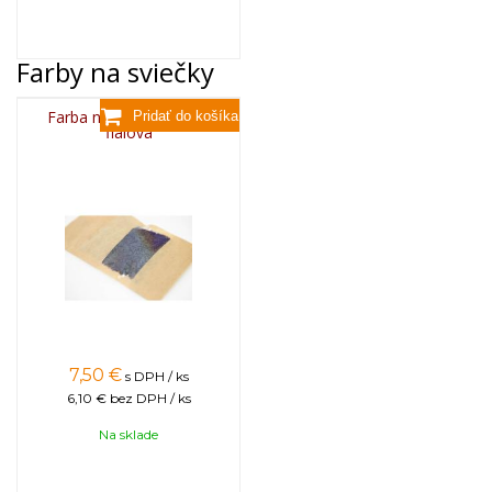
Farby na sviečky
Farba na sviečky, 25g -
fialová
7,50
€
s DPH / ks
6,10 €
bez DPH / ks
Na sklade