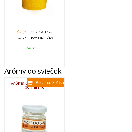
42,90
€
s DPH / ks
34,88 €
bez DPH / ks
Na sklade
Arómy do sviečok
Aróma do sviečok, 25g -
pomaranč