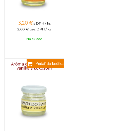
3,20
€
s DPH / ks
2,60 €
bez DPH / ks
Na sklade
Aróma do sviečok, 25g -
vanilka s kokosom