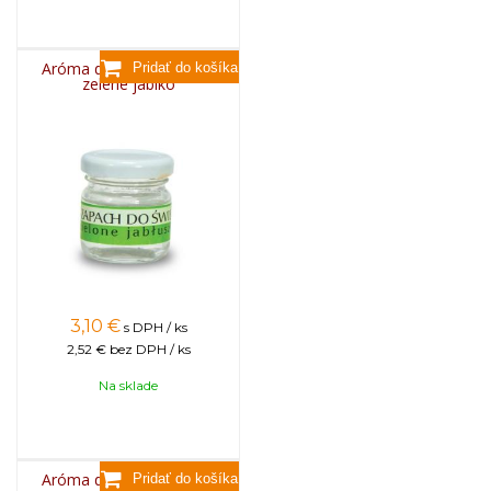
Aróma do sviečok, 25g -
zelené jablko
3,10
€
s DPH / ks
2,52 €
bez DPH / ks
Na sklade
Aróma do sviečok, 25g -