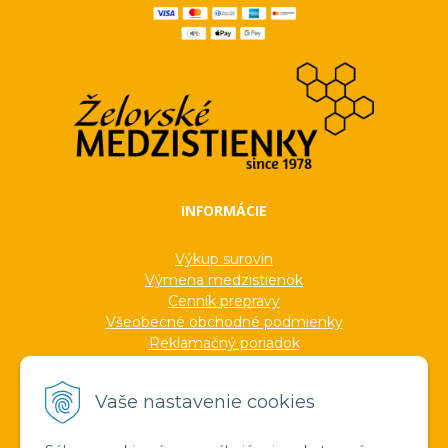
INFORMÁCIE
Výkup surovín
Výmena medzistienok
Cenník prepravy
Všeobecné obchodné podmienky
Reklamačný poriadok
Ochrana osobných údajov
Informácie o cookies
Vaše nastavenie cookies
Formuláre
Protokoly
Ocenenia