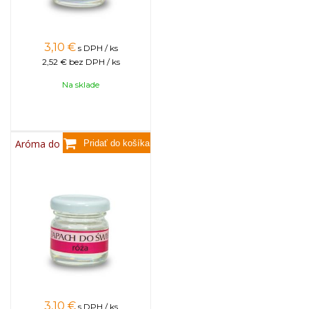
3,10
€
s DPH / ks
2,52 €
bez DPH / ks
Na sklade
Aróma do sviečok, 25g - ruža
3,10
€
s DPH / ks