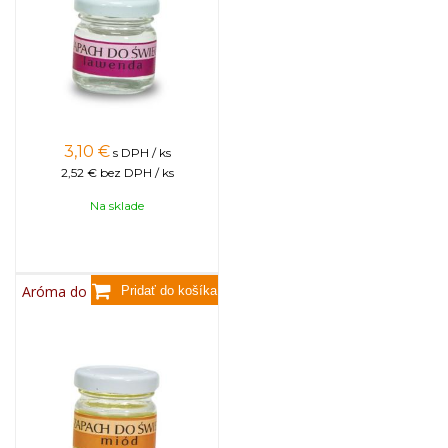
3,10
€
s DPH / ks
2,52 €
bez DPH / ks
Na sklade
Aróma do sviečok, 25g - med