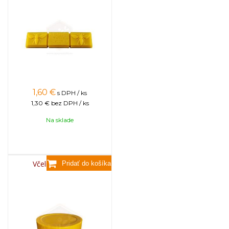
1,60
€
s DPH / ks
1,30 €
bez DPH / ks
Na sklade
Včelí vosk, 3,5kg