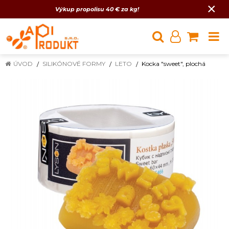
×
Výkup propolisu 40 € za kg!
ÚVOD
SILIKÓNOVÉ FORMY
LETO
Kocka "sweet", plochá