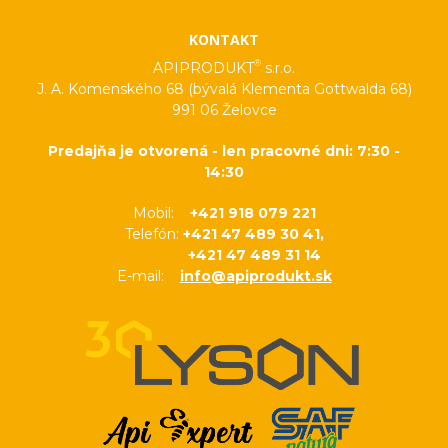
KONTAKT
®
APIPRODUKT
s.r.o.
J. A. Komenského 68 (bývalá Klementa Gottwalda 68)
991 06 Želovce
Predajňa je otvorená - len pracovné dni: 7:30 -
14:30
Mobil:
+421 918 079 221
Telefón:
+421 47 489 30 41,
+421 47 489 31 14
E-mail:
info@apiprodukt.sk