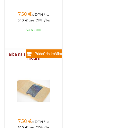
7,50
€
s DPH / ks
6,10 €
bez DPH / ks
Na sklade
Farba na sviečky, 25g - svetlo
modrá
7,50
€
s DPH / ks
6,10 €
bez DPH / ks