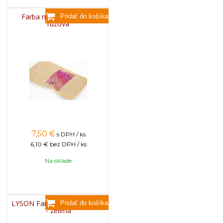
Farba na sviečky, 25g -
ružová
7,50
€
s DPH / ks
6,10 €
bez DPH / ks
Na sklade
LYSON Farba na sviečky, 25g
- zelená