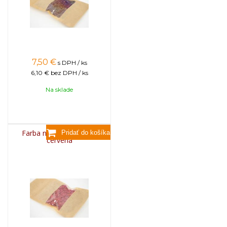
7,50
€
s DPH / ks
6,10 €
bez DPH / ks
Na sklade
Farba na sviečky, 25g -
červená