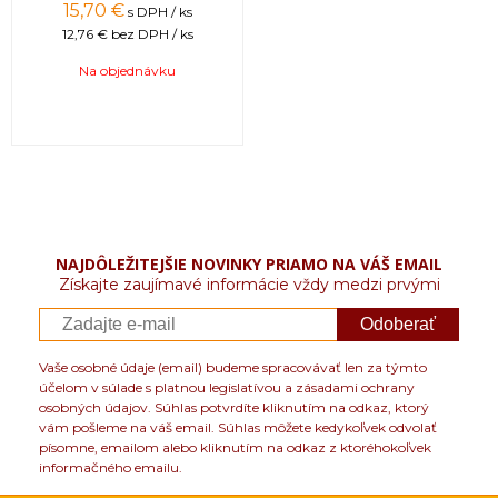
15,70 €
s DPH / ks
12,76 €
bez DPH / ks
Na objednávku
NAJDÔLEŽITEJŠIE NOVINKY PRIAMO NA VÁŠ EMAIL
Získajte zaujímavé informácie vždy medzi prvými
Odoberať
Vaše osobné údaje (email) budeme spracovávať len za týmto
účelom v súlade s platnou legislatívou a zásadami ochrany
osobných údajov. Súhlas potvrdíte kliknutím na odkaz, ktorý
vám pošleme na váš email. Súhlas môžete kedykoľvek odvolať
písomne, emailom alebo kliknutím na odkaz z ktoréhokoľvek
informačného emailu.