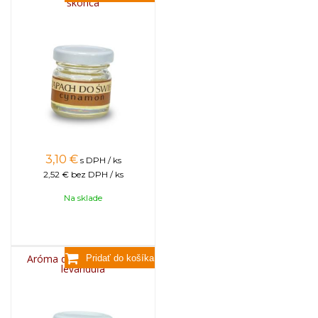
škorica
3,10
€
s DPH / ks
2,52 €
bez DPH / ks
Na sklade
Aróma do sviečok, 25g -
levanduľa