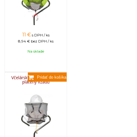
11
€
s DPH / ks
8,94 €
bez DPH / ks
Na sklade
Včelársky klobúk INIANY,
plátený vzadu