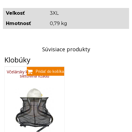
M
170
96-100
90
L
176
104-108
95
Veľkosť
XL
182
3XL
112-116
100
2XL
188
120-126
105
Hmotnosť
0,79 kg
3XL
192
132-138
110
4XL
198
144-150
115
Orientačná hmotnosť: 0,790 kg
Súvisiace produkty
Klobúky
Včelársky klobúk s gumičkou,
sieťovina vzadu