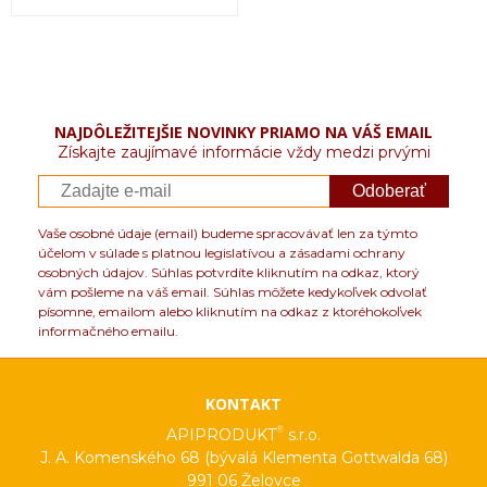
NAJDÔLEŽITEJŠIE NOVINKY PRIAMO NA VÁŠ EMAIL
Získajte zaujímavé informácie vždy medzi prvými
Odoberať
Vaše osobné údaje (email) budeme spracovávať len za týmto
účelom v súlade s platnou legislatívou a zásadami ochrany
osobných údajov. Súhlas potvrdíte kliknutím na odkaz, ktorý
vám pošleme na váš email. Súhlas môžete kedykoľvek odvolať
písomne, emailom alebo kliknutím na odkaz z ktoréhokoľvek
informačného emailu.
KONTAKT
®
APIPRODUKT
s.r.o.
J. A. Komenského 68 (bývalá Klementa Gottwalda 68)
991 06 Želovce