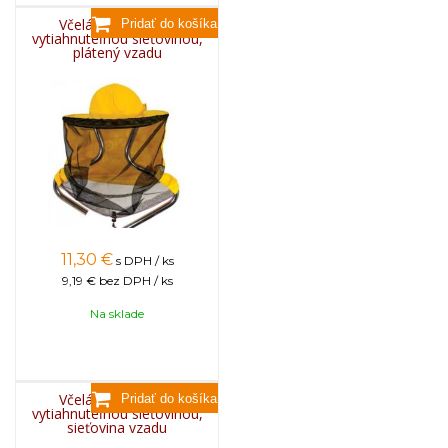
Včelársky klobúk s
vytiahnuteľnou sieťovinou,
plátený vzadu
11,30
€
s DPH / ks
9,19 €
bez DPH / ks
Na sklade
Včelársky klobúk s
vytiahnuteľnou sieťovinou,
sieťovina vzadu