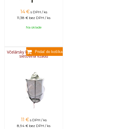
14
€
s DPH / ks
11,38 €
bez DPH / ks
Na sklade
Včelársky klobúk maskáčový,
sieťovina vzadu
11
€
s DPH / ks
8,94 €
bez DPH / ks