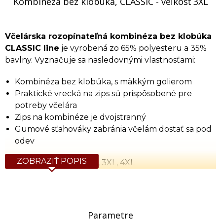
Kombinéza bez klobúka, CLASSIC - veľkosť 3XL
Včelárska rozopínateľná kombinéza bez klobúka
CLASSIC line
je vyrobená zo 65% polyesteru a 35%
bavlny. Vyznačuje sa nasledovnými vlastnosťami:
Kombinéza bez klobúka, s mäkkým golierom
Praktické vrecká na zips sú prispôsobené pre
potreby včelára
Zips na kombinéze je dvojstranný
Gumové sťahováky zabránia včelám dostať sa pod
odev
ZOBRAZIŤ POPIS
Veľkosti:
S, M, L, XL, 2XL, 3XL, 4XL
Tabuľka rozmerov (cm)
Veľkosť
Výška
Obvod hrude
Obvod 
S
164
88-92
85
Parametre