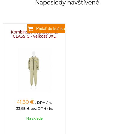
Naposledy navštívené
Kombinéza bez klobúka,
CLASSIC - veľkosť 3XL
41,80 €
s DPH / ks
33,98 €
bez DPH / ks
Na sklade