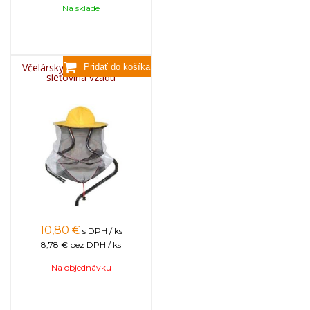
Na sklade
Včelársky klobúk bavlnený,
sieťovina vzadu
10,80
€
s DPH / ks
8,78 €
bez DPH / ks
Na objednávku