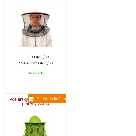
11
€
s DPH / ks
8,94 €
bez DPH / ks
Na sklade
Včelársky klobúk bavlnený,
plátený vzadu