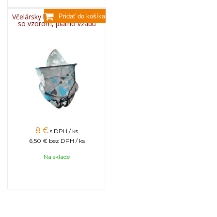
Včelársky klobúk jednoduchý
so vzorom, plátno vzadu
8
€
s DPH / ks
6,50 €
bez DPH / ks
Na sklade