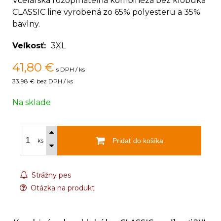
Včelárska rozopínateľná kombinéza bez klobúka
CLASSIC line vyrobená zo 65% polyesteru a 35%
bavlny.
Veľkosť
3XL
41,80
€
s DPH / ks
33,98 €
bez DPH / ks
Na sklade
Pridať do košíka
ks
Strážny pes
Otázka na produkt