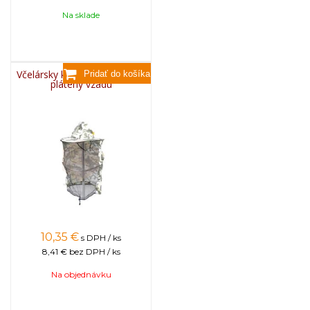
Na sklade
Včelársky klobúk maskáčový,
plátený vzadu
10,35
€
s DPH / ks
8,41 €
bez DPH / ks
Na objednávku