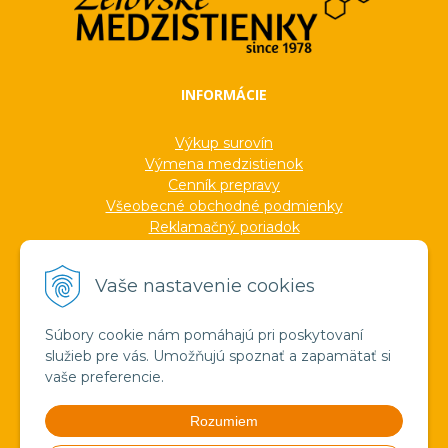
INFORMÁCIE
Výkup surovín
Výmena medzistienok
Cenník prepravy
Všeobecné obchodné podmienky
Reklamačný poriadok
Ochrana osobných údajov
Informácie o cookies
Vaše nastavenie cookies
Formuláre
Protokoly
Ocenenia
Súbory cookie nám pomáhajú pri poskytovaní
Veľkoobchod
služieb pre vás. Umožňujú spoznať a zapamätať si
Verejné obstarávanie
vaše preferencie.
Výroba sviečok zo včelieho vosku
Pravda o medzistienkach a vosku
Rozumiem
Spoznajte náš región!