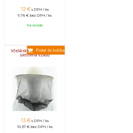
12
€
s DPH / ks
9,76 €
bez DPH / ks
Na sklade
Včelársky klobúk INIANY,
sieťovina vzadu
13
€
s DPH / ks
10,57 €
bez DPH / ks