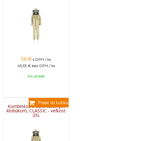
56
€
s DPH / ks
45,53 €
bez DPH / ks
Na sklade
Kombinéza s odnímateľným
klobúkom, CLASSIC - veľkosť
2XL