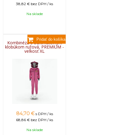
38,82 €
bez DPH / ks
Na sklade
Kombinéza s odnímateľným
klobúkom ružová, PREMIUM -
veľkosť XL
84,70
€
s DPH / ks
68,86 €
bez DPH / ks
Na sklade