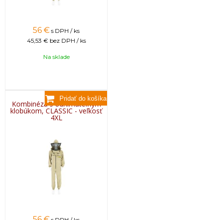
56
€
s DPH / ks
45,53 €
bez DPH / ks
Na sklade
Kombinéza s odnímateľným
klobúkom, CLASSIC - veľkosť
4XL
56
€
s DPH / ks