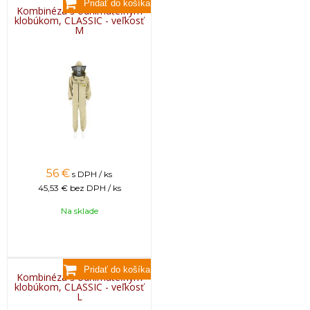
Kombinéza s odnímateľným
klobúkom, CLASSIC - veľkosť
M
56
€
s DPH / ks
45,53 €
bez DPH / ks
Na sklade
Kombinéza s odnímateľným
klobúkom, CLASSIC - veľkosť
L