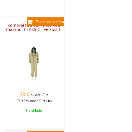
Kombinéza s odnímateľnou
maskou, CLASSIC - veľkosť L
59
€
s DPH / ks
47,97 €
bez DPH / ks
Na sklade