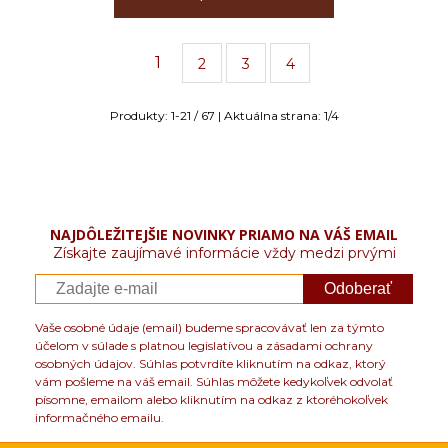
1
2
3
4
Produkty:
1
-
21
/
67
| Aktuálna strana:
1
/
4
NAJDÔLEŽITEJŠIE NOVINKY PRIAMO NA VÁŠ EMAIL
Získajte zaujímavé informácie vždy medzi prvými
Odoberať
Vaše osobné údaje (email) budeme spracovávať len za týmto
účelom v súlade s platnou legislatívou a zásadami ochrany
osobných údajov. Súhlas potvrdíte kliknutím na odkaz, ktorý
vám pošleme na váš email. Súhlas môžete kedykoľvek odvolať
písomne, emailom alebo kliknutím na odkaz z ktoréhokoľvek
informačného emailu.