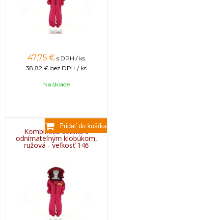
47,75
€
s DPH / ks
38,82 €
bez DPH / ks
Na sklade
Kombinéza detská s
odnímateľným klobúkom,
ružová - veľkosť 146