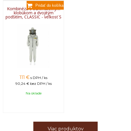
Kombinéza s odnímateľným
klobúkom a dvojitým
podšitím, CLASSIC - veľkosť S
111
€
s DPH / ks
90,24 €
bez DPH / ks
Na sklade
Viac produktov