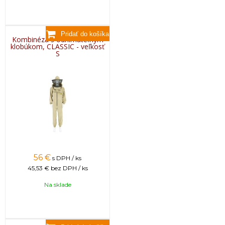
Kombinéza s odnímateľným
klobúkom, CLASSIC - veľkosť
S
56
€
s DPH / ks
45,53 €
bez DPH / ks
Na sklade