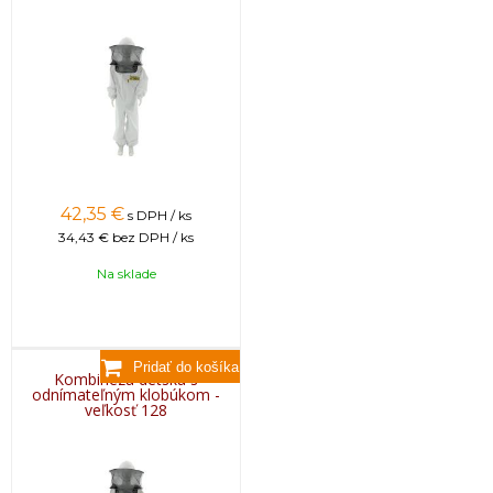
42,35
€
s DPH / ks
34,43 €
bez DPH / ks
Na sklade
Kombinéza detská s
odnímateľným klobúkom -
veľkosť 128