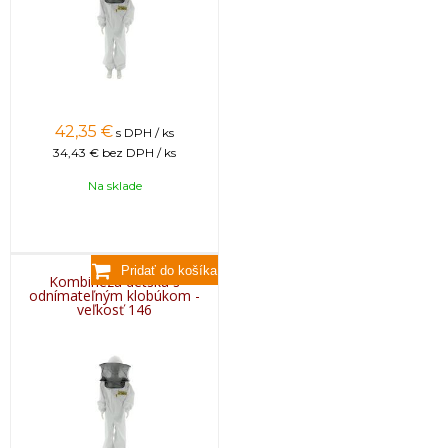
42,35
€
s DPH / ks
34,43 €
bez DPH / ks
Na sklade
Kombinéza detská s
odnímateľným klobúkom -
veľkosť 146