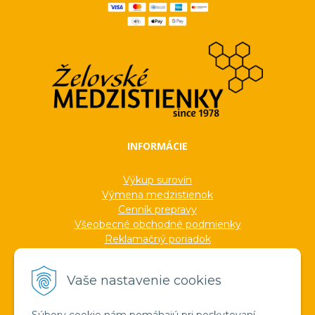
INFORMÁCIE
Výkup surovín
Výmena medzistienok
Cenník prepravy
Všeobecné obchodné podmienky
Reklamačný poriadok
Ochrana osobných údajov
Informácie o cookies
Vaše nastavenie cookies
Formuláre
Protokoly
Ocenenia