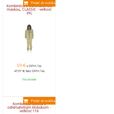
Kombinéza s odnímateľnou
maskou, CLASSIC - veľkosť
3XL
59
€
s DPH / ks
47,97 €
bez DPH / ks
Na sklade
Kombinéza detská s
odnímateľným klobúkom -
veľkosť 116