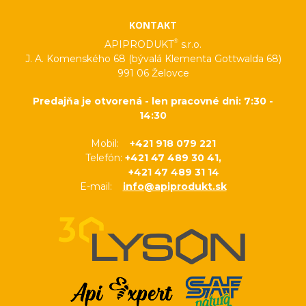
KONTAKT
®
APIPRODUKT
s.r.o.
J. A. Komenského 68 (bývalá Klementa Gottwalda 68)
991 06 Želovce
Predajňa je otvorená - len pracovné dni: 7:30 -
14:30
Mobil:
+421 918 079 221
Telefón:
+421 47 489 30 41,
+421 47 489 31 14
E-mail:
info@apiprodukt.sk