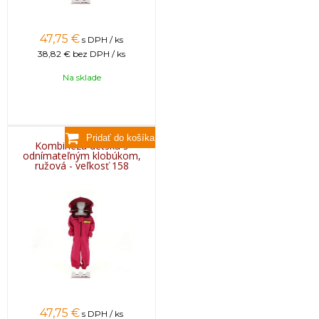
47,75
€
s DPH / ks
38,82 €
bez DPH / ks
Na sklade
Kombinéza detská s
odnímateľným klobúkom,
ružová - veľkosť 158
47,75
€
s DPH / ks