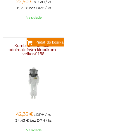
22,50
€
s DPH / ks
18,29 €
bez DPH / ks
Na sklade
Kombinéza detská s
odnímateľným klobúkom -
veľkosť 158
42,35
€
s DPH / ks
34,43 €
bez DPH / ks
Na sklade