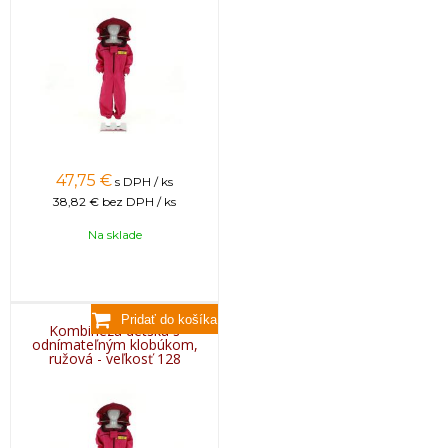
47,75
€
s DPH / ks
38,82 €
bez DPH / ks
Na sklade
Kombinéza detská s
odnímateľným klobúkom,
ružová - veľkosť 128