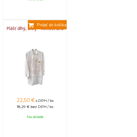
Plášť dlhý, biely - veľkosť 2XL
22,50
€
s DPH / ks
18,29 €
bez DPH / ks
Na sklade