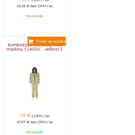
45,53 €
bez DPH / ks
Na sklade
Kombinéza s odnímateľnou
maskou, CLASSIC - veľkosť S
59
€
s DPH / ks
47,97 €
bez DPH / ks
Na sklade