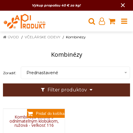
×
Výkup propolisu 40 € za kg!
ÚVOD
VČELÁRSKE ODEVY
Kombinézy
Kombinézy
Prednastavené
Zoradiť:
Filter produktov
Kombinéza detská s
odnímateľným klobúkom,
ružová - veľkosť 116