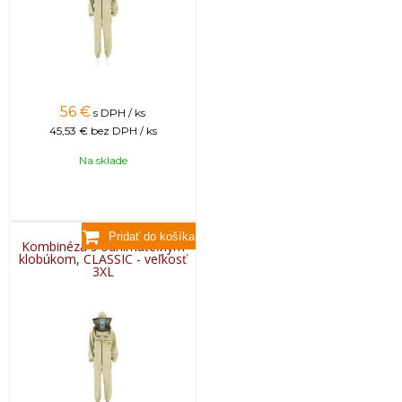
56
€
s DPH / ks
45,53 €
bez DPH / ks
Na sklade
Kombinéza s odnímateľným
klobúkom, CLASSIC - veľkosť
3XL