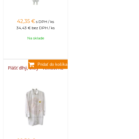
42,35
€
s DPH / ks
34,43 €
bez DPH / ks
Na sklade
Plášť dlhý, biely - veľkosť XL