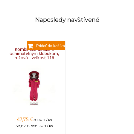
Naposledy navštívené
Kombinéza detská s
odnímateľným klobúkom,
ružová - veľkosť 116
47,75 €
s DPH / ks
38,82 €
bez DPH / ks