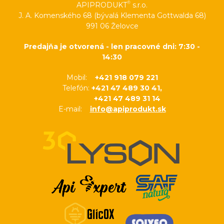
®
APIPRODUKT
s.r.o.
J. A. Komenského 68 (bývalá Klementa Gottwalda 68)
991 06 Želovce
Predajňa je otvorená - len pracovné dni: 7:30 -
14:30
Mobil:
+421 918 079 221
Telefón:
+421 47 489 30 41,
+421 47 489 31 14
E-mail:
info@apiprodukt.sk