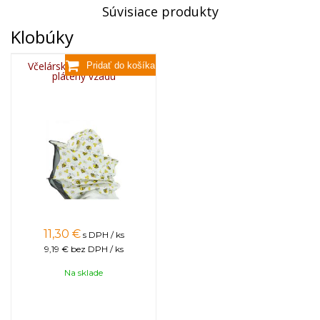
Súvisiace produkty
Klobúky
Včelársky klobúk detský,
plátený vzadu
11,30
€
s DPH / ks
9,19 €
bez DPH / ks
Na sklade