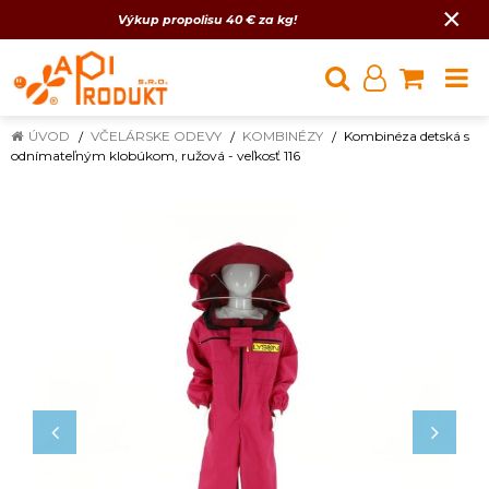
×
Výkup propolisu 40 € za kg!
ÚVOD
VČELÁRSKE ODEVY
KOMBINÉZY
Kombinéza detská s
odnímateľným klobúkom, ružová - veľkosť 116