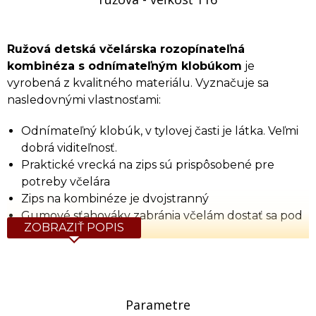
Ružová detská včelárska rozopínateľná
kombinéza s odnímateľným klobúkom
je
vyrobená z kvalitného materiálu. Vyznačuje sa
nasledovnými vlastnosťami:
Odnímateľný klobúk, v tylovej časti je látka. Veľmi
dobrá viditeľnosť.
Praktické vrecká na zips sú prispôsobené pre
potreby včelára
Zips na kombinéze je dvojstranný
Gumové sťahováky zabránia včelám dostať sa pod
ZOBRAZIŤ POPIS
odev
Veľkosti
: 116, 128, 146, 158
Tabuľka rozmerov (cm)
Parametre