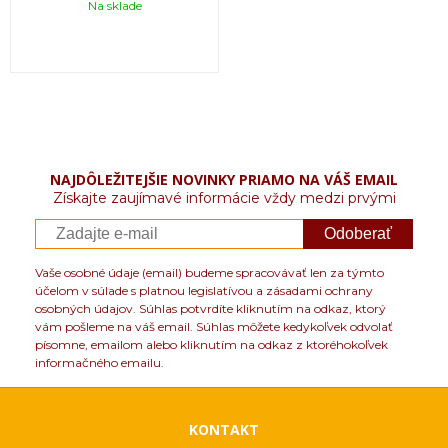
Na sklade
NAJDÔLEŽITEJŠIE NOVINKY PRIAMO NA VÁŠ EMAIL
Získajte zaujímavé informácie vždy medzi prvými
Odoberať
Vaše osobné údaje (email) budeme spracovávať len za týmto
účelom v súlade s platnou legislatívou a zásadami ochrany
osobných údajov. Súhlas potvrdíte kliknutím na odkaz, ktorý
vám pošleme na váš email. Súhlas môžete kedykoľvek odvolať
písomne, emailom alebo kliknutím na odkaz z ktoréhokoľvek
informačného emailu.
KONTAKT