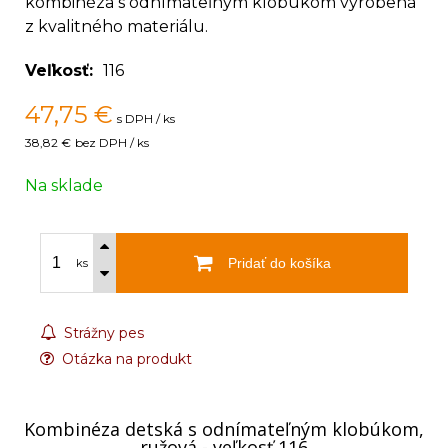
kombinéza s odnímateľným klobúkom vyrobená
z kvalitného materiálu.
Veľkosť
116
47,75
€
s DPH / ks
38,82 €
bez DPH / ks
Na sklade
Pridať do košíka
ks
Strážny pes
Otázka na produkt
Kombinéza detská s odnímateľným klobúkom,
ružová - veľkosť 116