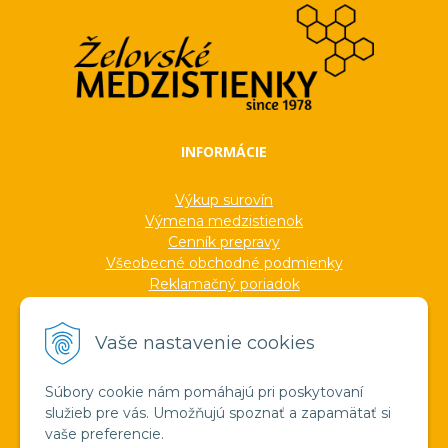
INFORMÁCIE
Výkup surovín
Výmena medzistienok
Cenník prepravy
Všeobecné obchodné podmienky
Reklamačný poriadok
Ochrana osobných údajov
Informácie o cookies
Vaše nastavenie cookies
Formuláre
Protokoly
Ocenenia
Súbory cookie nám pomáhajú pri poskytovaní
Veľkoobchod
služieb pre vás. Umožňujú spoznať a zapamätať si
Verejné obstarávanie
vaše preferencie.