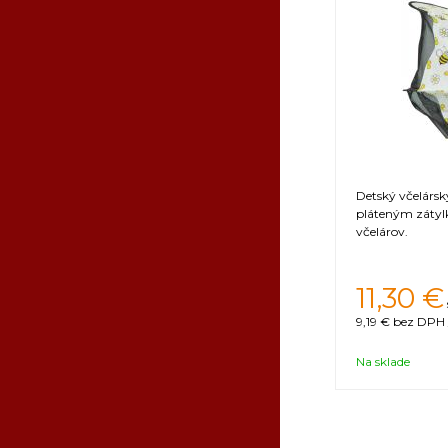
Detský včelársk
pláteným zátyl
včelárov.
11,30
€
9,19 €
bez DPH 
Na sklade