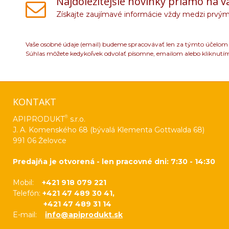
Najdôležitejšie novinky priamo na v
Získajte zaujímavé informácie vždy medzi prvým
Vaše osobné údaje (email) budeme spracovávať len za týmto účelom v
Súhlas môžete kedykoľvek odvolať písomne, emailom alebo kliknutí
KONTAKT
®
APIPRODUKT
s.r.o.
J. A. Komenského 68 (bývalá Klementa Gottwalda 68)
991 06 Želovce
Predajňa je otvorená - len pracovné dni: 7:30 - 14:30
Mobil:
+421 918 079 221
Telefón:
+421 47 489 30 41,
+421 47 489 31 14
E-mail:
info@apiprodukt.sk