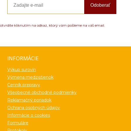
Odoberať
otvrdíte kliknutím na odkaz, ktorý vám pošleme na váš email.
INFORMÁCIE
Výkup surovín
Výmena medzistienok
Cenník prepravy
Všeobecné obchodné podmienky
Reklamačný poriadok
Ochrana osobných údajov
Informácie o cookies
Formuláre
Protokoly