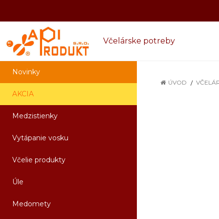
Včelárske potreby
Novinky
ÚVOD
VČELÁ
AKCIA
Medzistienky
Vytápanie vosku
Včelie produkty
Úle
Medomety