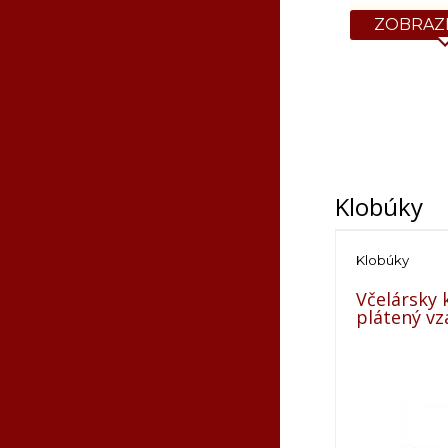
ZOBRAZI
Veľkosť
Obv
pás
116
68-8
128
72-8
146
74-9
158
88-1
Orientačná 
Klobúky
Klobúky
Včelársky 
plátený v