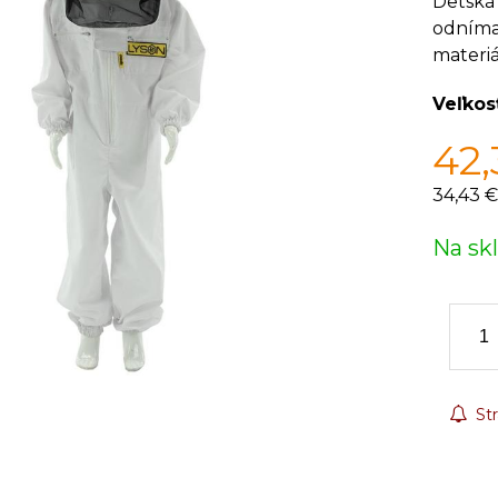
Detská
odníma
materiá
Veľkos
42,
34,43 €
Na sk
Str