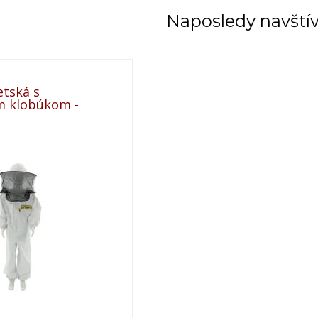
Naposledy navští
tská s
m klobúkom -