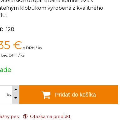
 včelárska rozopínateľná kombinéza s
teľným klobúkom vyrobená z kvalitného
lu.
ť
128
35
€
s DPH / ks
bez DPH / ks
lade
Pridať do košíka
ks
ážny pes
Otázka na produkt