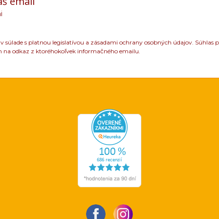
áš email
i
 súlade s platnou legislatívou a zásadami ochrany osobných údajov. Súhlas p
m na odkaz z ktoréhokoľvek informačného emailu.