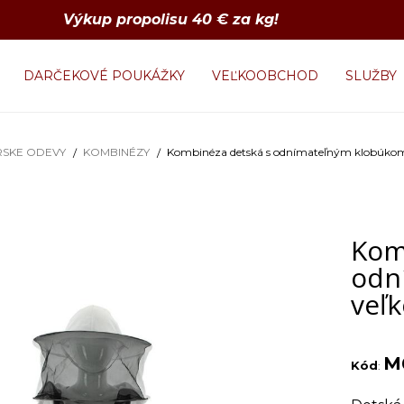
Výkup propolisu 40 € za kg!
DARČEKOVÉ POUKÁŽKY
VEĽKOOBCHOD
SLUŽBY
RSKE ODEVY
KOMBINÉZY
Kombinéza detská s odnímateľným klobúkom 
Kom
odn
veľk
M
Kód
: