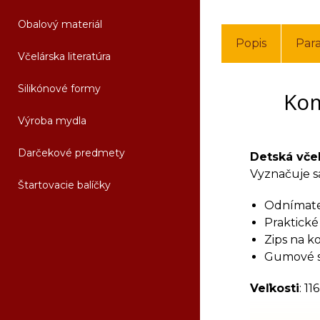
Obalový materiál
Popis
Par
Včelárska literatúra
Silikónové formy
Kom
Výroba mydla
Darčekové predmety
Detská vče
Vyznačuje s
Štartovacie balíčky
Odnímateľn
Praktické
Zips na k
Gumové s
Veľkosti
: 11