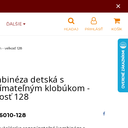
×
ĎALŠIE
HĽADAJ
PRIHLÁSIŤ
KOŠÍK
- veľkosť 128
binéza detská s
ímateľným klobúkom -
osť 128
6010-128