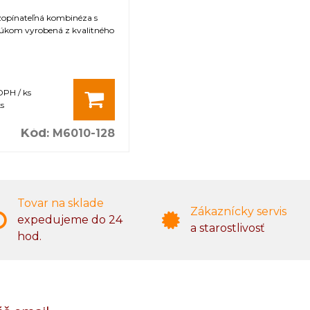
zopínateľná kombinéza s
úkom vyrobená z kvalitného
DPH / ks
s
Kód
:
M6010-128
Tovar na sklade
Zákaznícky servis
expedujeme do 24
a starostlivosť
hod.