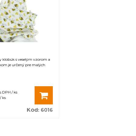
y klobúk s veselým vzorom a
kom je určený pre malých
s DPH / ks
/ ks
Kód
:
6016