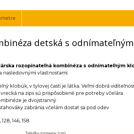
ametre
binéza detská s odnímateľným 
lárska rozopínateľná kombinéza s odnímateľným k
a nasledovnými vlastnosťami:
ý klobúk, v tylovej časti je látka. Veľmi dobrá viditeľnosť
 vrecká na zips sú prispôsobené pre potreby včelára
ombinéze je dvojstranný
ťahováky zabránia včelám dostať sa pod odev
6, 128, 146, 158
Tabuľka rozmerov (cm)