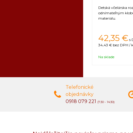
Detská včelárska ro
odnímateľným klob
materiálu.
42,35 €
s 
34,43 €
bez DPH / k
Na sklade
Telefonické
objednávky
0918 079 221
(7:30 - 14:30)