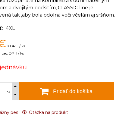
ska rozopínateľná kombinéza s odnímateľným
m a dvojitým podšitím, CLASSIC line je
ená tak ,aby bola odolná voči včelám aj sršňom.
ť
4XL
€
s DPH / ks
€
bez DPH / ks
jednávku
Pridať do košíka
ks
ážny pes
Otázka na produkt