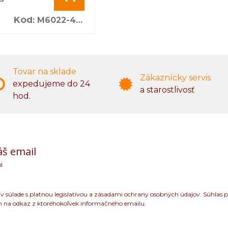
Kód
:
M6022-4XL
Tovar na sklade
Zákaznícky servis
expedujeme do 24
a starostlivosť
hod.
áš email
i
 súlade s platnou legislatívou a zásadami ochrany osobných údajov. Súhlas p
m na odkaz z ktoréhokoľvek informačného emailu.