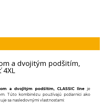
m a dvojitým podšitím,
ť 4XL
om a dvojitým podšitím, CLASSIC line
je
ňom. Túto kombinézu používajú požiarnici ako
čuje sa nasledovnými vlastnosťami: