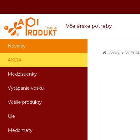
Včelárske potreby
Novinky
ÚVOD
VČELÁ
AKCIA
Medzistienky
Vytápanie vosku
Včelie produkty
Úle
Medomety