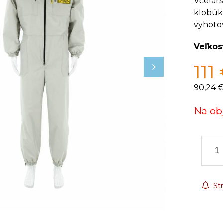
Včelár
klobúko
vyhotov
Veľkos
111
90,24 
Na ob
Str