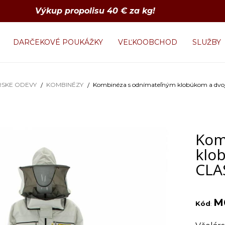
Výkup propolisu 40 € za kg!
DARČEKOVÉ POUKÁŽKY
VEĽKOOBCHOD
SLUŽBY
RSKE ODEVY
KOMBINÉZY
Kombinéza s odnímateľným klobúkom a dvoji
Kom
klo
CLAS
M
Kód
: