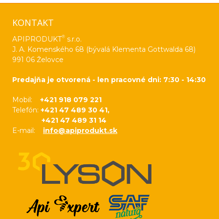
KONTAKT
®
APIPRODUKT
s.r.o.
J. A. Komenského 68 (bývalá Klementa Gottwalda 68)
991 06 Želovce
Predajňa je otvorená - len pracovné dni: 7:30 - 14:30
Mobil:
+421 918 079 221
Telefón:
+421 47 489 30 41,
+421 47 489 31 14
E-mail:
info@apiprodukt.sk