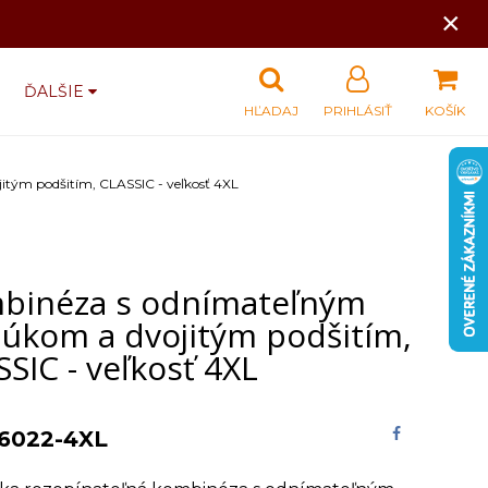
×
ĎALŠIE
HĽADAJ
PRIHLÁSIŤ
KOŠÍK
tým podšitím, CLASSIC - veľkosť 4XL
binéza s odnímateľným
búkom a dvojitým podšitím,
SIC - veľkosť 4XL
6022-4XL