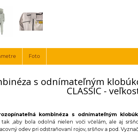
ametre
Foto
binéza s odnímateľným klobúko
CLASSIC - veľkos
 rozopínateľná kombinéza s odnímateľným klobúk
tak ,aby bola odolná nielen voči včelám, ale aj srš
covný odev pri odstraňovaní rojov, sršňov a pod. Vyzna