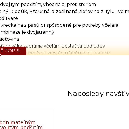
 dvojitým podšitím, vhodná aj proti sršňom
ný klobúk, vzdušná a zosilnená sieťovina z tylu. Veľmi
od tváre.
 vrecká na zips sú prispôsobené pre potreby včelára
ombinéze je dvojstranný
ieťovina
ťahováky zabránia včelám dostať sa pod odev
Ť POPIS
majú v spodnej časti zips, čo uľahčuje obliekanie
M, L, XL, 2XL, 3XL, 4XL
Tabuľka rozmerov (cm)
Výška
Obvod hrude
Obvod pása
Naposledy navští
164
126
92-110
170
130
98-114
176
136
104-120
182
140
106-124
188
144
110-134
 odnímateľným
192
148
114-136
vojitým podšitím,