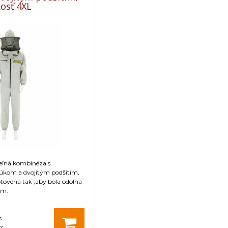
198
150
118-140
kosť 4XL
hmotnosť: 1,470 kg
teľná kombinéza s
kom a dvojitým podšitím,
otovená tak ,aby bola odolná
om.
s
ks