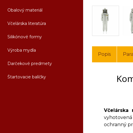
Obalový materiál
Včelárska literatúra
Silikónové formy
Výroba mydla
Popis
Par
Darčekové predmety
Kom
Štartovacie balíčky
Včelárska
vyhotovená 
ochranný pra