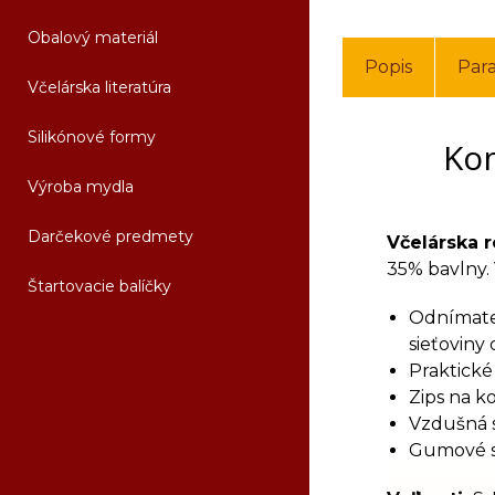
Obalový materiál
Popis
Par
Včelárska literatúra
Silikónové formy
Kom
Výroba mydla
Darčekové predmety
Včelárska 
35% bavlny.
Štartovacie balíčky
Odnímateľ
sieťoviny 
Praktické
Zips na k
Vzdušná s
Gumové s