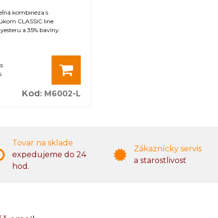
teľná kombinéza s
úkom CLASSIC line
yesteru a 35% bavlny.
ks
s
Kód
:
M6002-L
Tovar na sklade
Zákaznícky servis
expedujeme do 24
a starostlivosť
hod.