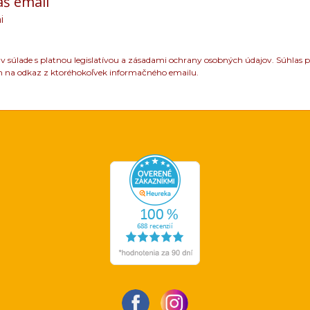
áš email
i
 súlade s platnou legislatívou a zásadami ochrany osobných údajov. Súhlas p
m na odkaz z ktoréhokoľvek informačného emailu.