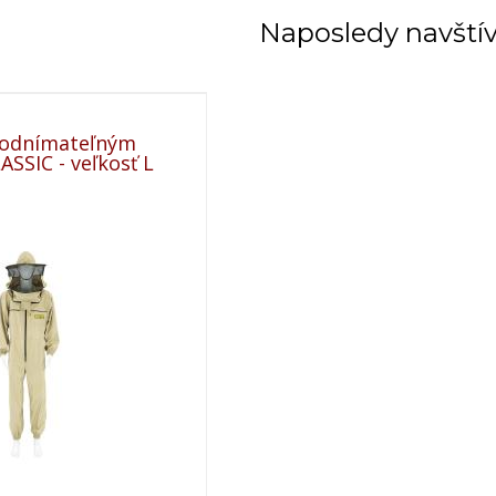
Naposledy navští
 odnímateľným
SSIC - veľkosť L