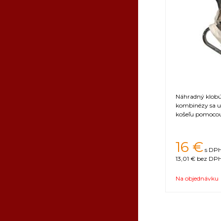
Náhradný klobúk
kombinézy sa u
košeľu pomocou
16
€
s DPH
13,01 €
bez DPH
Na objednávku