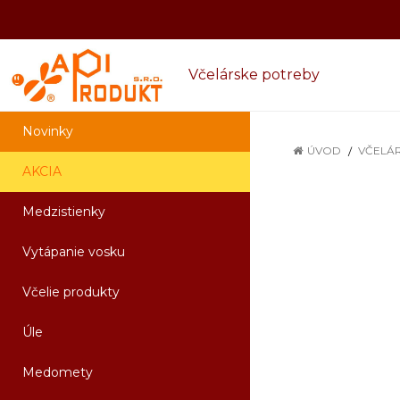
Včelárske potreby
Novinky
ÚVOD
VČELÁ
AKCIA
Medzistienky
Vytápanie vosku
Včelie produkty
Úle
Medomety