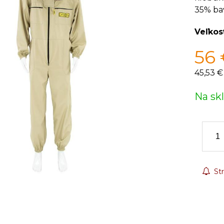
35% ba
Veľkos
56
45,53 €
Na sk
Str