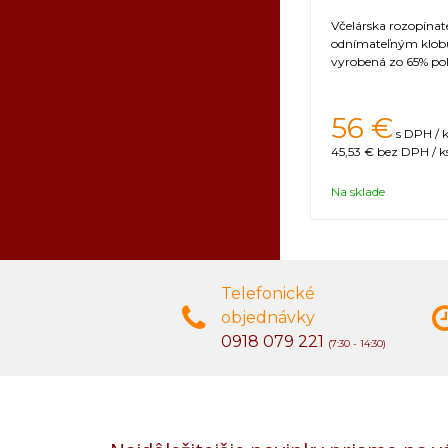
Včelárska rozopína
odnímateľným klob
vyrobená zo 65% pol
56 €
s DPH / 
45,53 €
bez DPH / k
Na sklade
Telefonické
objednávky
0918 079 221
(7:30 - 14:30)