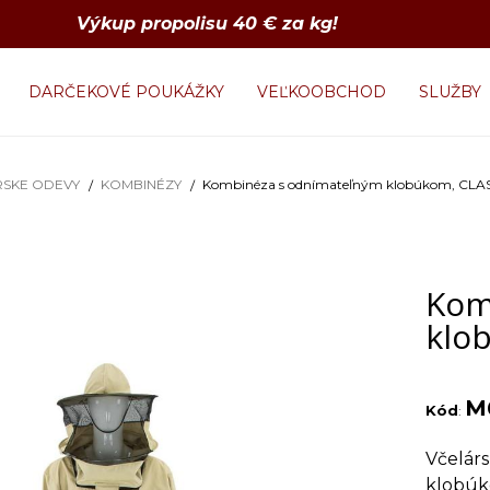
Výkup propolisu 40 € za kg!
DARČEKOVÉ POUKÁŽKY
VEĽKOOBCHOD
SLUŽBY
RSKE ODEVY
KOMBINÉZY
Kombinéza s odnímateľným klobúkom, CLASSI
Kom
klob
M
Kód
:
Včelár
klobúk