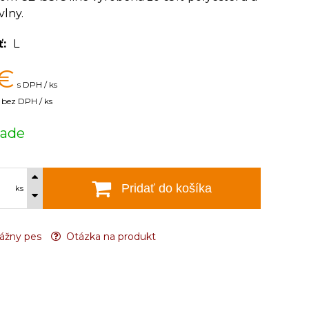
vlny.
ť
L
€
s DPH / ks
bez DPH / ks
lade
Pridať do košíka
ks
ážny pes
Otázka na produkt