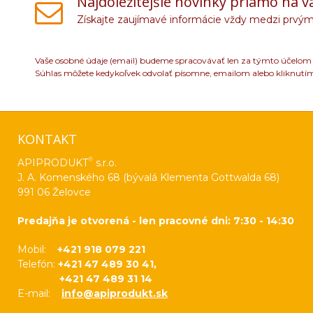
Najdôležitejšie novinky priamo na v
Získajte zaujímavé informácie vždy medzi prvým
Vaše osobné údaje (email) budeme spracovávať len za týmto účelom v
Súhlas môžete kedykoľvek odvolať písomne, emailom alebo kliknutí
KONTAKT
®
APIPRODUKT
s.r.o.
J. A. Komenského 68 (bývalá Klementa Gottwalda 68)
991 06 Želovce
Predajňa je otvorená - len pracovné dni: 7:30 - 14:30
Mobil:
+421 918 079 221
Telefón:
+421 47 489 30 41,
+421 47 489 31 14
E-mail:
info@apiprodukt.sk