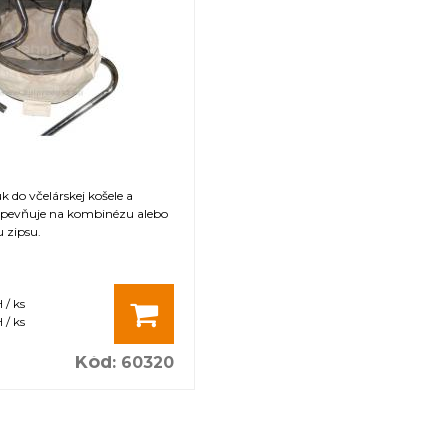
 do včelárskej košele a
pevňuje na kombinézu alebo
 zipsu.
 / ks
 / ks
Kód
:
60320