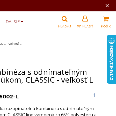
×
ĎALŠIE
HĽADAJ
PRIHLÁSIŤ
KOŠÍK
C - veľkosť L
binéza s odnímateľným
úkom, CLASSIC - veľkosť L
6002-L
ska rozopínateľná kombinéza s odnímateľným
om CLASSIC line vyrobená zo 65% polyesteru a