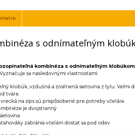
ametre
binéza s odnímateľným klobúko
rozopínateľná kombinéza s odnímateľným klobúkom
 Vyznačuje sa nasledovnými vlastnosťami:
ný klobúk, vzdušná a zosilnená sieťovina z tylu. Veľmi do
od tváre.
 vrecká na zips sú prispôsobené pre potreby včelára
ombinéze je dvojstranný
ieťovina
ťahováky zabránia včelám dostať sa pod odev