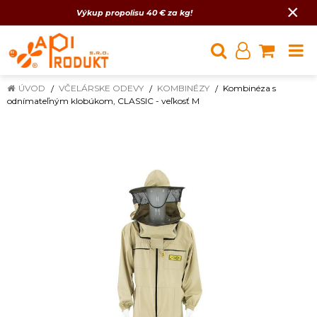
×
Výkup propolisu 40 € za kg!
ÚVOD
VČELÁRSKE ODEVY
KOMBINÉZY
Kombinéza s
odnímateľným klobúkom, CLASSIC - veľkosť M