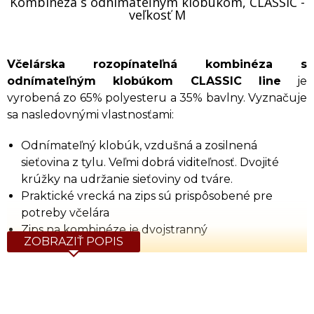
Kombinéza s odnímateľným klobúkom, CLASSIC -
veľkosť M
Včelárska rozopínateľná kombinéza s
odnímateľným klobúkom CLASSIC line
je
vyrobená zo 65% polyesteru a 35% bavlny. Vyznačuje
sa nasledovnými vlastnosťami:
Odnímateľný klobúk, vzdušná a zosilnená
sieťovina z tylu. Veľmi dobrá viditeľnosť. Dvojité
krúžky na udržanie sieťoviny od tváre.
Praktické vrecká na zips sú prispôsobené pre
potreby včelára
Zips na kombinéze je dvojstranný
ZOBRAZIŤ POPIS
Vzdušná sieťovina
Gumové sťahováky zabránia včelám dostať sa pod
odev
Veľkosti:
S, M, L, XL, 2XL, 3XL, 4XL