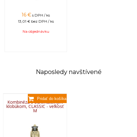
16
€
s DPH / ks
13,01 €
bez DPH / ks
Na objednávku
Naposledy navštívené
Kombinéza s odnímateľným
klobúkom, CLASSIC - veľkosť
M