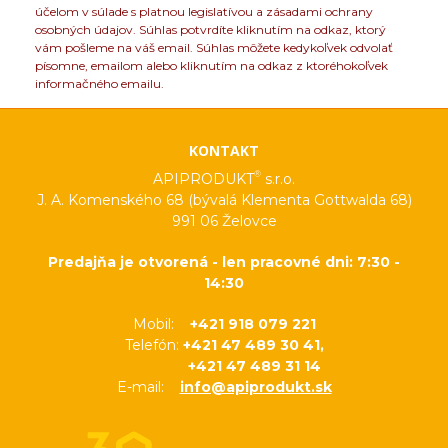
účelom v súlade s platnou legislatívou a zásadami ochrany
osobných údajov. Súhlas potvrdíte kliknutím na odkaz, ktorý
vám pošleme na váš email. Súhlas môžete kedykoľvek odvolať
písomne, emailom alebo kliknutím na odkaz z ktoréhokoľvek
informačného emailu.
KONTAKT
®
APIPRODUKT
s.r.o.
J. A. Komenského 68 (bývalá Klementa Gottwalda 68)
991 06 Želovce
Predajňa je otvorená - len pracovné dni: 7:30 -
14:30
Mobil:
+421 918 079 221
Telefón:
+421 47 489 30 41,
+421 47 489 31 14
E-mail:
info@apiprodukt.sk