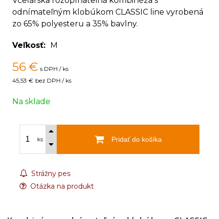
Včelárska rozopínateľná kombinéza s
odnímateľným klobúkom CLASSIC line vyrobená
zo 65% polyesteru a 35% bavlny.
Veľkosť
M
56
€
s DPH / ks
45,53 €
bez DPH / ks
Na sklade
Pridať do košíka
ks
Strážny pes
Otázka na produkt