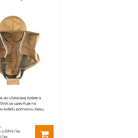
198
160
122-140
hmotnosť: 0,920 kg
 do včelárskej košele a
IMA sa upevňuje na
o košeľu pomocou zipsu.
€
s DPH / ks
/ ks