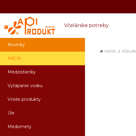
Včelárske potreby
Novinky
ÚVOD
VČELÁ
AKCIA
Medzistienky
Vytápanie vosku
Včelie produkty
Úle
Medomety