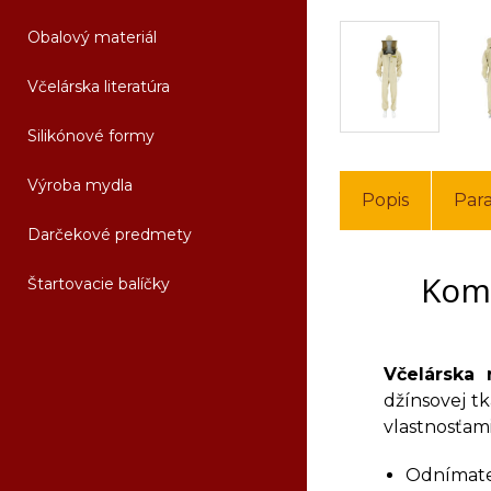
Obalový materiál
Včelárska literatúra
Silikónové formy
Výroba mydla
Popis
Par
Darčekové predmety
Komb
Štartovacie balíčky
Včelárska
džínsovej tk
vlastnosťami
Odnímate