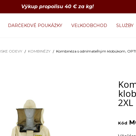
Výkup propolisu 40 € za kg!
DARČEKOVÉ POUKÁŽKY
VEĽKOOBCHOD
SLUŽBY
RSKE ODEVY
KOMBINÉZY
Kombinéza s odnímateľným klobúkom, OPTIM
Kom
klo
2XL
M
Kód
: