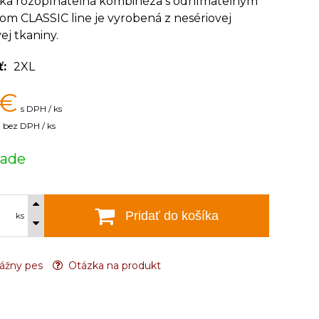
ska rozopínateľná kombinéza s odnímateľným
m CLASSIC line je vyrobená z nesériovej
ej tkaniny.
ť
2XL
€
s DPH / ks
bez DPH / ks
lade
Pridať do košíka
ks
ážny pes
Otázka na produkt