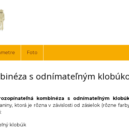
ametre
Foto
inéza s odnímateľným klobúko
 rozopínateľná kombinéza s odnímateľným klob
aniny, ktorá je rôzna v závislosti od zásielok (rôzne f
:
ľný klobúk