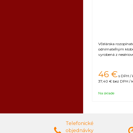
Včelárska rozopína
odnímateľným klobú
vyrobená z nesériove
46 €
s DPH / 
37,40 €
bez DPH / k
Na sklade
Telefonické
objednávky