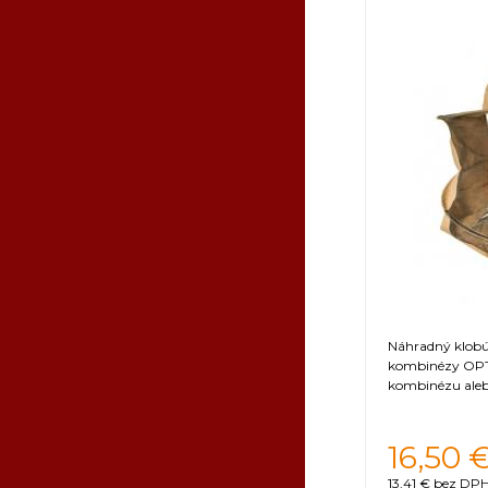
4XL
Orientačná 
Náhradný klobúk
kombinézy OPT
kombinézu aleb
16,50
13,41 €
bez DPH 