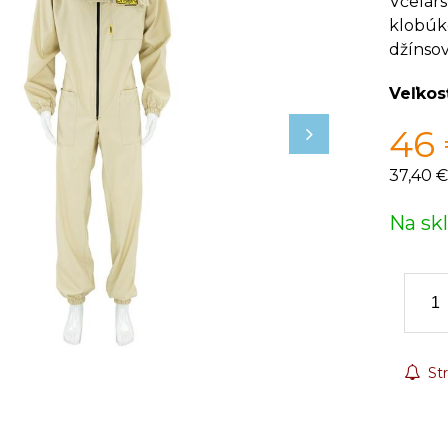
Včelár
klobúko
džínsov
Veľkos
46
37,40 €
Na sk
Str