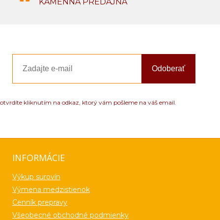
KAMENNÁ PREDAJŇA
Odoberať
otvrdíte kliknutím na odkaz, ktorý vám pošleme na váš email.
INFORMÁCIE
Výkup surovín
Výmena medzistienok
Cenník prepravy
Všeobecné obchodné podmienky