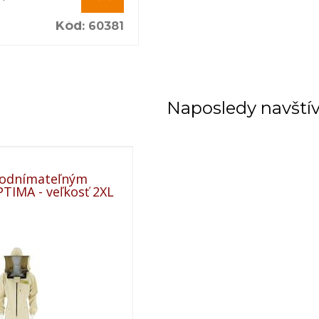
Kód
:
60381
Naposledy navští
 odnímateľným
TIMA - veľkosť 2XL