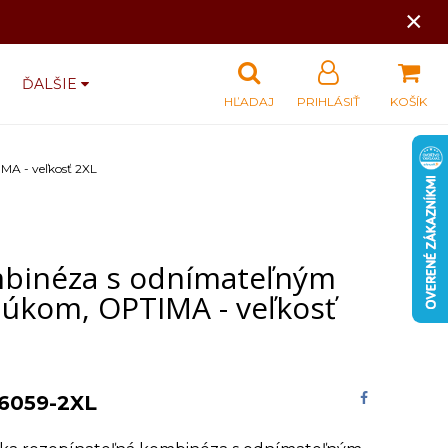
×
ĎALŠIE
HĽADAJ
PRIHLÁSIŤ
KOŠÍK
A - veľkosť 2XL
binéza s odnímateľným
búkom, OPTIMA - veľkosť
6059-2XL