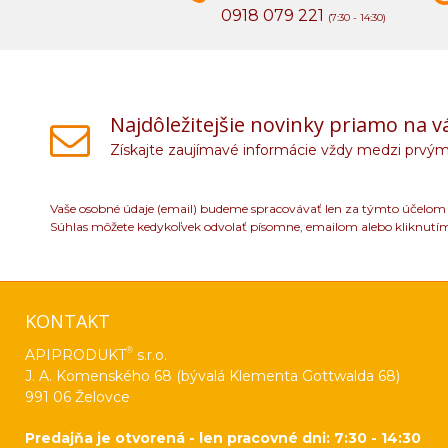
0918 079 221
(7:30 - 14:30)
Najdôležitejšie novinky priamo na v
Získajte zaujímavé informácie vždy medzi prvým
Vaše osobné údaje (email) budeme spracovávať len za týmto účelom v
Súhlas môžete kedykoľvek odvolať písomne, emailom alebo kliknutí
KONTAKT
®
APIPRODUKT
s.r.o.
J. A. Komenského 68 (bývalá Klementa Gottwalda 68)
991 06 Želovce
Predajňa je otvorená - len pracovné dni: 7:30 - 14:30