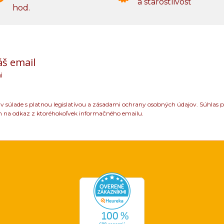
a starostlivosť
hod.
áš email
i
 súlade s platnou legislatívou a zásadami ochrany osobných údajov. Súhlas p
m na odkaz z ktoréhokoľvek informačného emailu.