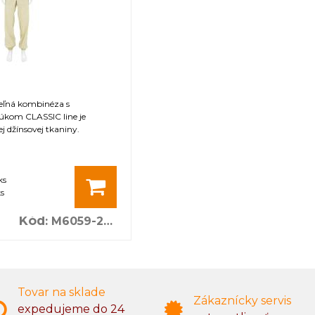
teľná kombinéza s
kom CLASSIC line je
j džínsovej tkaniny.
ks
s
Kód
:
M6059-2XL
Tovar na sklade
Zákaznícky servis
expedujeme do 24