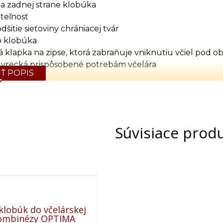
a zadnej strane klobúka
iteľnosť
dšitie sieťoviny chrániacej tvár
o klobúka
klapka na zipse, ktorá zabraňuje vniknutiu včiel pod o
 vrecká prispôsobené potrebám včelára
Ť POPIS
ťahováky
M, L, XL, 2XL, 3XL, 4XL
Tabuľka rozmerov (cm)
Súvisiace prod
Výška
Obvod hrude
Obvod pása
164
120
86-104
170
124
92-110
176
134
100-114
182
140
106-120
188
144
114-132
lobúk do včelárskej
kombinézy OPTIMA
192
148
118-136