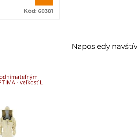
Kód
:
60381
Naposledy navští
 odnímateľným
TIMA - veľkosť L