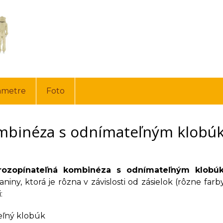
ametre
Foto
binéza s odnímateľným klobúk
 rozopínateľná kombinéza s odnímateľným klob
aniny, ktorá je rôzna v závislosti od zásielok (rôzne f
:
ľný klobúk