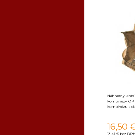
4XL
Orientačná 
Náhradný klobúk
kombinézy OPT
kombinézu aleb
16,50
13,41 €
bez DPH 