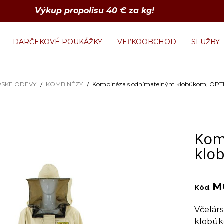
Výkup propolisu 40 € za kg!
DARČEKOVÉ POUKÁŽKY
VEĽKOOBCHOD
SLUŽBY
RSKE ODEVY
KOMBINÉZY
Kombinéza s odnímateľným klobúkom, OPTIM
Kom
klo
M
Kód
:
Včelár
klobúko