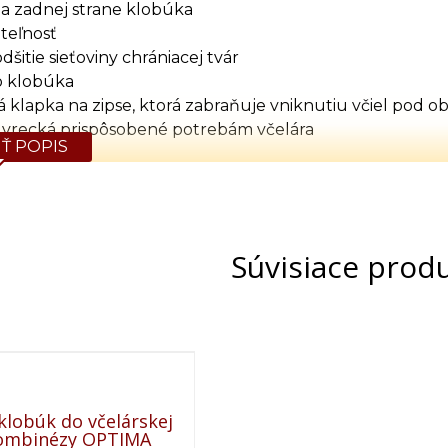
a zadnej strane klobúka
iteľnosť
dšitie sieťoviny chrániacej tvár
o klobúka
klapka na zipse, ktorá zabraňuje vniknutiu včiel pod o
 vrecká prispôsobené potrebám včelára
Ť POPIS
ťahováky
M, L, XL, 2XL, 3XL, 4XL
Tabuľka rozmerov (cm)
Súvisiace prod
Výška
Obvod hrude
Obvod pása
164
120
86-104
170
124
92-110
176
134
100-114
182
140
106-120
188
144
114-132
lobúk do včelárskej
kombinézy OPTIMA
192
148
118-136