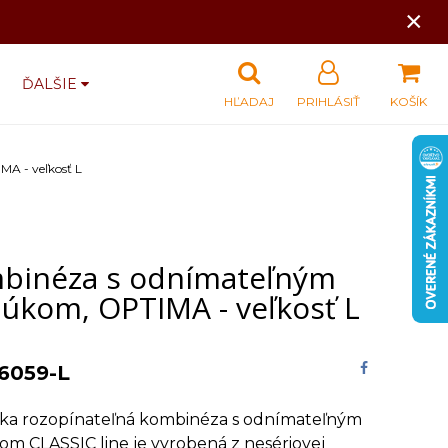
×
ĎALŠIE
HĽADAJ
PRIHLÁSIŤ
KOŠÍK
A - veľkosť L
binéza s odnímateľným
búkom, OPTIMA - veľkosť L
6059-L
ska rozopínateľná kombinéza s odnímateľným
m CLASSIC line je vyrobená z nesériovej