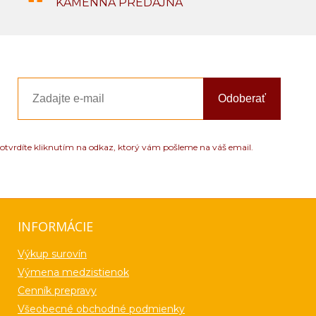
KAMENNÁ PREDAJŇA
Odoberať
otvrdíte kliknutím na odkaz, ktorý vám pošleme na váš email.
INFORMÁCIE
Výkup surovín
Výmena medzistienok
Cenník prepravy
Všeobecné obchodné podmienky