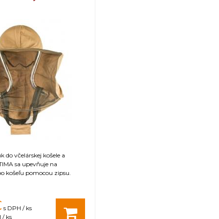
198
160
122-140
hmotnosť: 0,920 kg
 do včelárskej košele a
IMA sa upevňuje na
o košeľu pomocou zipsu.
€
s DPH / ks
/ ks