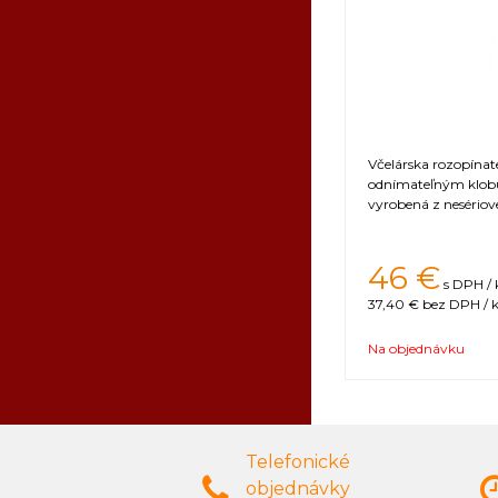
Včelárska rozopína
odnímateľným klobú
vyrobená z nesériove
46 €
s DPH / 
37,40 €
bez DPH / k
Na objednávku
Telefonické
objednávky