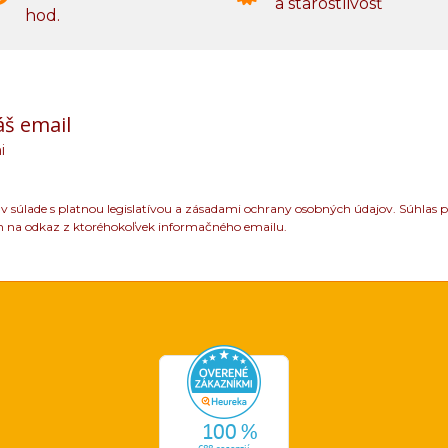
a starostlivosť
hod.
áš email
i
 súlade s platnou legislatívou a zásadami ochrany osobných údajov. Súhlas p
m na odkaz z ktoréhokoľvek informačného emailu.