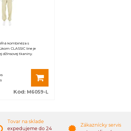
teľná kombinéza s
kom CLASSIC line je
j džínsovej tkaniny.
ks
s
Kód
:
M6059-L
Tovar na sklade
Zákaznícky servis
expedujeme do 24