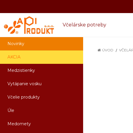
Včelárske potreby
Novinky
ÚVOD
VČELÁ
AKCIA
Medzistienky
Vytápanie vosku
Včelie produkty
Úle
Medomety