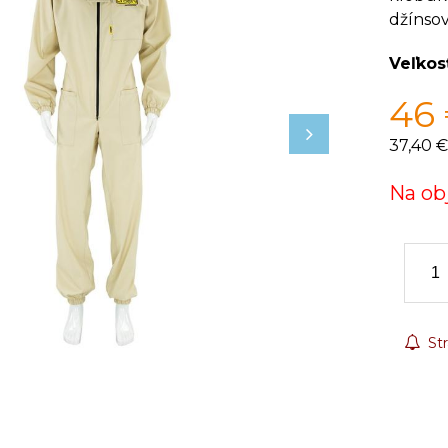
džínsov
Veľkos
46
37,40 €
Na ob
Str