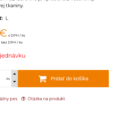
ej tkaniny.
ť
L
€
s DPH / ks
bez DPH / ks
jednávku
Pridať do košíka
ks
ážny pes
Otázka na produkt