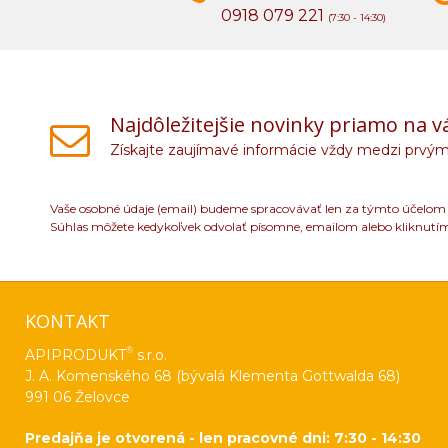
0918 079 221
(7:30 - 14:30)
Najdôležitejšie novinky priamo na v
Získajte zaujímavé informácie vždy medzi prvým
Vaše osobné údaje (email) budeme spracovávať len za týmto účelom v
Súhlas môžete kedykoľvek odvolať písomne, emailom alebo kliknutí
KONTAKT
®
APIPRODUKT
s.r.o.
J. A. Komenského 68 (bývalá Klementa Gottwalda 68)
991 06 Želovce
Predajňa je otvorená - len pracovné dni: 7:30 - 14:30