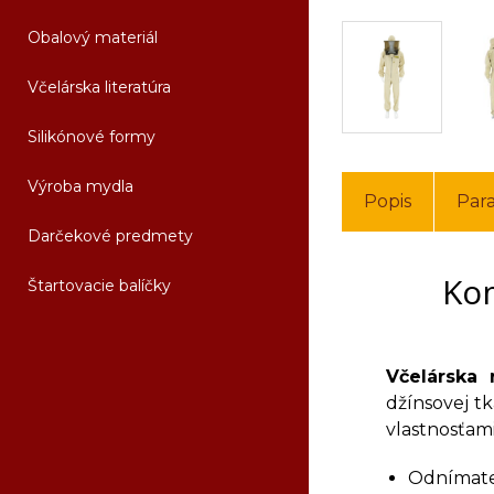
Obalový materiál
Včelárska literatúra
Silikónové formy
Výroba mydla
Popis
Par
Darčekové predmety
Kom
Štartovacie balíčky
Včelárska
džínsovej tk
vlastnosťami
Odnímate