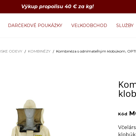
Výkup propolisu 40 € za kg!
DARČEKOVÉ POUKÁŽKY
VEĽKOOBCHOD
SLUŽBY
RSKE ODEVY
KOMBINÉZY
Kombinéza s odnímateľným klobúkom, OPTI
Kom
klo
M
Kód
:
Včelár
klobúko