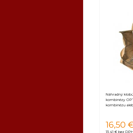
4XL
Orientačná 
Náhradný klobúk
kombinézy OPT
kombinézu aleb
16,50
13,41 €
bez DPH 