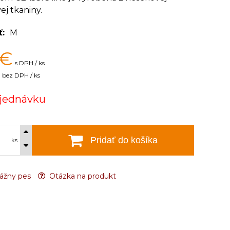
ej tkaniny.
ť
M
€
s DPH / ks
bez DPH / ks
jednávku
Pridať do košíka
ks
ážny pes
Otázka na produkt