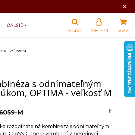
×
ĎALŠIE
HĽADAJ
PRIHLÁSIŤ
KOŠÍK
MA - veľkosť M
binéza s odnímateľným
búkom, OPTIMA - veľkosť M
6059-M
ska rozopínateľná kombinéza s odnímateľným
m CLASSIC line je vyrobená z nesériovej