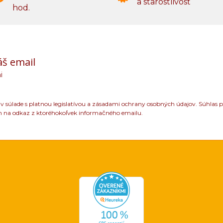
a starostlivosť
hod.
áš email
i
 súlade s platnou legislatívou a zásadami ochrany osobných údajov. Súhlas p
m na odkaz z ktoréhokoľvek informačného emailu.