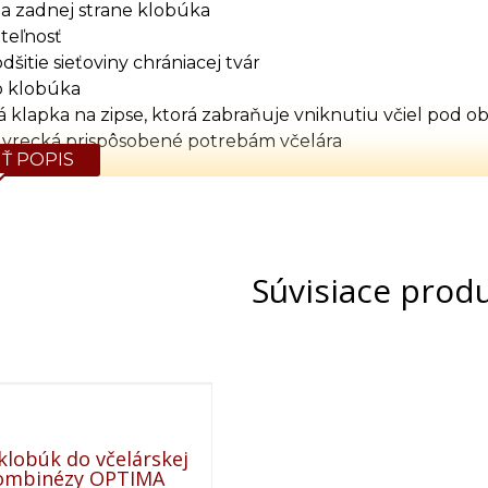
a zadnej strane klobúka
iteľnosť
dšitie sieťoviny chrániacej tvár
o klobúka
klapka na zipse, ktorá zabraňuje vniknutiu včiel pod o
 vrecká prispôsobené potrebám včelára
Ť POPIS
ťahováky
M, L, XL, 2XL, 3XL, 4XL
Tabuľka rozmerov (cm)
Súvisiace prod
Výška
Obvod hrude
Obvod pása
164
120
86-104
170
124
92-110
176
134
100-114
182
140
106-120
188
144
114-132
lobúk do včelárskej
kombinézy OPTIMA
192
148
118-136