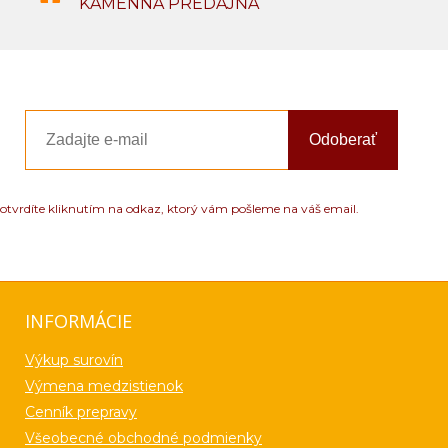
KAMENNÁ PREDAJŇA
Odoberať
otvrdíte kliknutím na odkaz, ktorý vám pošleme na váš email.
INFORMÁCIE
Výkup surovín
Výmena medzistienok
Cenník prepravy
Všeobecné obchodné podmienky