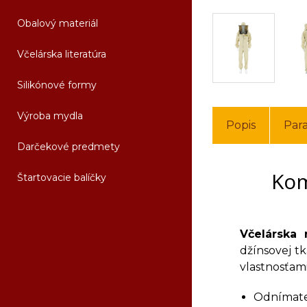
Obalový materiál
Včelárska literatúra
Silikónové formy
Výroba mydla
Popis
Par
Darčekové predmety
Kom
Štartovacie balíčky
Včelárska
džínsovej tk
vlastnosťami
Odnímate