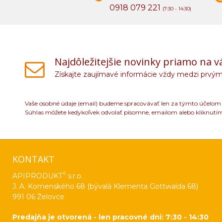
0918 079 221
(7:30 - 14:30)
Najdôležitejšie novinky priamo na v
Získajte zaujímavé informácie vždy medzi prvým
Vaše osobné údaje (email) budeme spracovávať len za týmto účelom v
Súhlas môžete kedykoľvek odvolať písomne, emailom alebo kliknutí
KONTAKT
®
APIPRODUKT
s.r.o.
J. A. Komenského 68 (bývalá Klementa Gottwalda 68)
991 06 Želovce
Predajňa je otvorená - len pracovné dni: 7:30 - 14:30