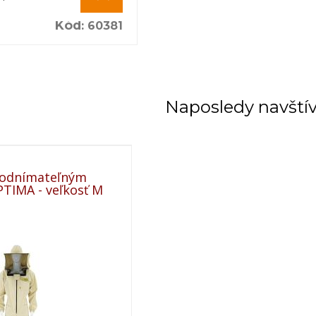
Kód
:
60381
Naposledy navští
 odnímateľným
TIMA - veľkosť M