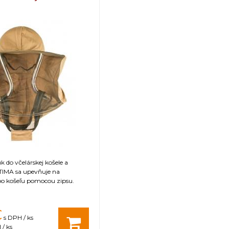
198
160
122-140
hmotnosť: 0,920 kg
 do včelárskej košele a
IMA sa upevňuje na
o košeľu pomocou zipsu.
€
s DPH / ks
/ ks