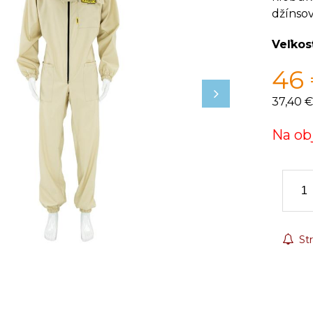
džínsov
Veľkos
46
37,40 €
Na ob
Str