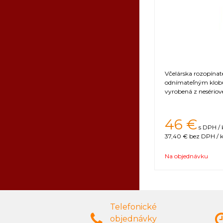
Včelárska rozopína
odnímateľným klobú
vyrobená z nesériove
46 €
s DPH / 
37,40 €
bez DPH / k
Na objednávku
Telefonické
objednávky