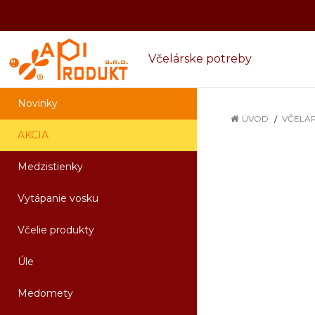
Včelárske potreby
Novinky
ÚVOD
VČELÁ
AKCIA
Medzistienky
Vytápanie vosku
Včelie produkty
Úle
Medomety