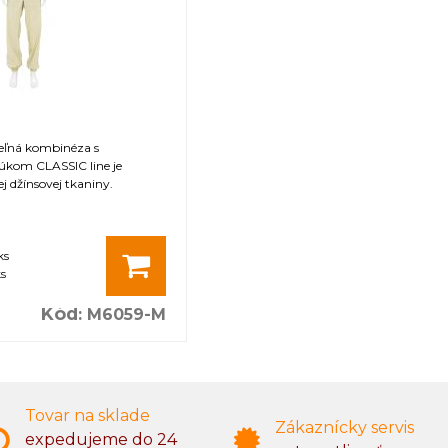
teľná kombinéza s
kom CLASSIC line je
j džínsovej tkaniny.
ks
s
Kód
:
M6059-M
Tovar na sklade
Zákaznícky servis
expedujeme do 24