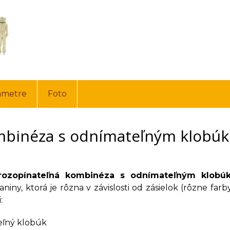
ametre
Foto
binéza s odnímateľným klobúk
 rozopínateľná kombinéza s odnímateľným klob
aniny, ktorá je rôzna v závislosti od zásielok (rôzne f
:
ľný klobúk