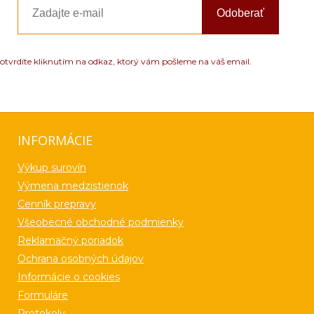
Odoberať
otvrdíte kliknutím na odkaz, ktorý vám pošleme na váš email.
INFORMÁCIE
Výkup surovín
Výmena medzistienok
Cenník prepravy
Všeobecné obchodné podmienky
Reklamačný poriadok
Ochrana osobných údajov
Informácie o cookies
Formuláre
Protokoly