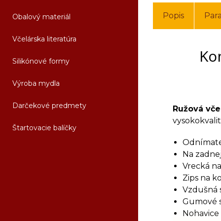
Popis
Par
Obalový materiál
Včelárska literatúra
Ko
Silikónové formy
Výroba mydla
Darčekové predmety
Ružová vče
vysokokvali
Štartovacie balíčky
Odnímate
Na zadnej
Vrecká na
Zips na k
Vzdušná s
Gumové s
Nohavice 