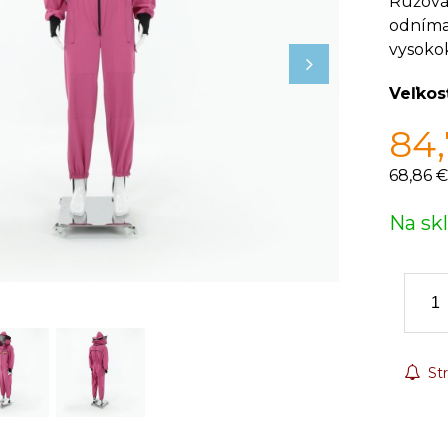
Ružová
odníma
vysokok
Veľkos
84
68,86 €
Na sk
Str