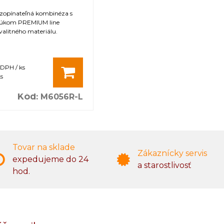
ozopínateľná kombinéza s
búkom PREMIUM line
alitného materiálu.
 DPH / ks
s
Kód
:
M6056R-L
Tovar na sklade
Zákaznícky servis
expedujeme do 24
a starostlivosť
hod.