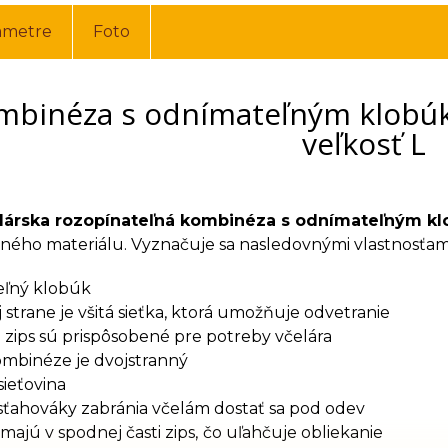
ametre
Foto
mbinéza s odnímateľným klobú
veľkosť L
lárska rozopínateľná kombinéza s odnímateľným k
tného materiálu. Vyznačuje sa nasledovnými vlastnosťam
ľný klobúk
 strane je všitá sieťka, ktorá umožňuje odvetranie
 zips sú prispôsobené pre potreby včelára
ombinéze je dvojstranný
ieťovina
ťahováky zabránia včelám dostať sa pod odev
majú v spodnej časti zips,
čo uľahčuje obliekanie