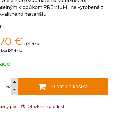
 včelárska rozopínateľná kombinéza s
teľným klobúkom PREMIUM line vyrobená z
valitného materiálu.
ť
L
,70
€
s DPH / ks
bez DPH / ks
lade
Pridať do košíka
ks
ážny pes
Otázka na produkt