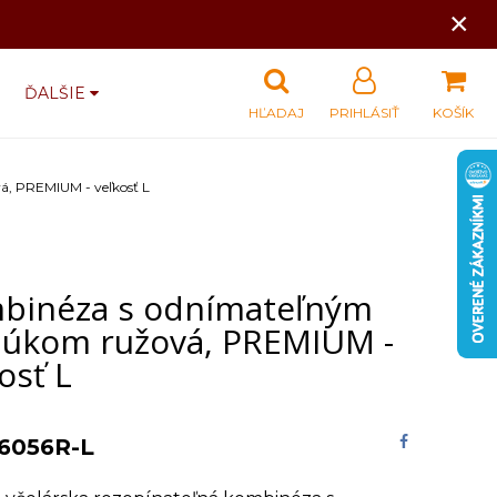
×
ĎALŠIE
HĽADAJ
PRIHLÁSIŤ
KOŠÍK
, PREMIUM - veľkosť L
binéza s odnímateľným
búkom ružová, PREMIUM -
osť L
6056R-L