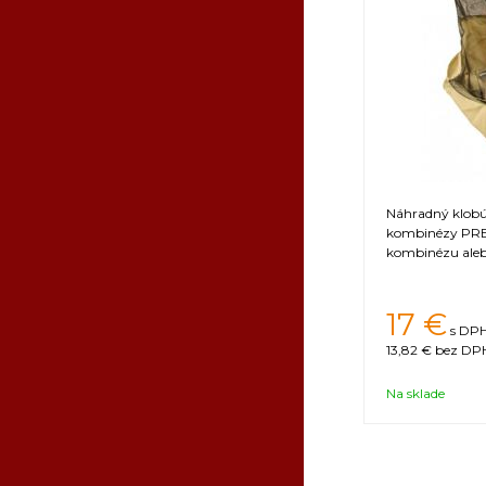
Náhradný klobúk
kombinézy PRE
kombinézu aleb
17
€
s DPH
13,82 €
bez DPH
Na sklade