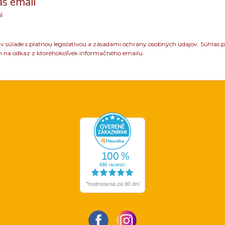
áš email
i
 súlade s platnou legislatívou a zásadami ochrany osobných údajov. Súhlas p
m na odkaz z ktoréhokoľvek informačného emailu.