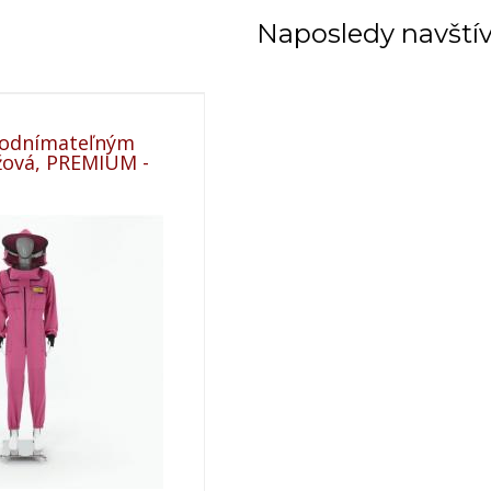
Naposledy navští
 odnímateľným
ová, PREMIUM -