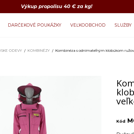
Výkup propolisu 40 € za kg!
DARČEKOVÉ POUKÁŽKY
VEĽKOOBCHOD
SLUŽBY
RSKE ODEVY
KOMBINÉZY
Kombinéza s odnímateľným klobúkom ružová
Kom
klo
veľk
M
Kód
: