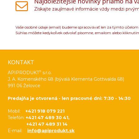
Najdôležitejšie novinky priamo na v
Získajte zaujímavé informácie vždy medzi prvým
Vaše osobné údaje (email) budeme spracovávať len za týmto účelom v
Súhlas môžete kedykoľvek odvolať písomne, emailom alebo kliknutí
KONTAKT
®
APIPRODUKT
s.r.o.
J. A. Komenského 68 (bývalá Klementa Gottwalda 68)
991 06 Želovce
Predajňa je otvorená - len pracovné dni: 7:30 - 14:30
Mobil:
+421 918 079 221
Telefón:
+421 47 489 30 41,
+421 47 489 31 14
E-mail:
info@apiprodukt.sk