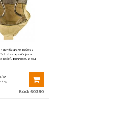
 do včelárskej košele a
MIUM sa upevňuje na
o košeľu pomocou zipsu.
 / ks
 / ks
Kód
:
60380