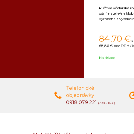
Ružová včelárska r
odnímateľným klo
vyrobená z vysokokv
84,70 €
s
68,86 €
bez DPH / k
Na sklade
Telefonické
objednávky
0918 079 221
(7:30 - 14:30)