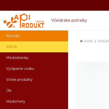
Včelárske potreby
Novinky
ÚVOD
VČELÁ
AKCIA
Medzistienky
Vytápanie vosku
Včelie produkty
Úle
Medomety