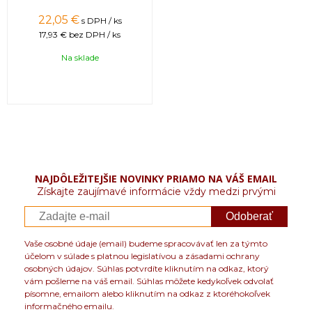
22,05 €
s DPH / ks
17,93 €
bez DPH / ks
Na sklade
NAJDÔLEŽITEJŠIE NOVINKY PRIAMO NA VÁŠ EMAIL
Získajte zaujímavé informácie vždy medzi prvými
Odoberať
Vaše osobné údaje (email) budeme spracovávať len za týmto
účelom v súlade s platnou legislatívou a zásadami ochrany
osobných údajov. Súhlas potvrdíte kliknutím na odkaz, ktorý
vám pošleme na váš email. Súhlas môžete kedykoľvek odvolať
písomne, emailom alebo kliknutím na odkaz z ktoréhokoľvek
informačného emailu.