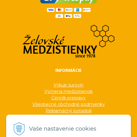
INFORMÁCIE
Výkup surovín
Výmena medzistienok
Cenník prepravy
Všeobecné obchodné podmienky
Reklamačný poriadok
Ochrana osobných údajov
Informácie o cookies
Vaše nastavenie cookies
Formuláre
Protokoly