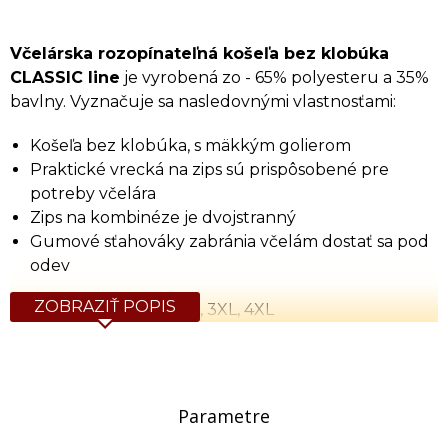
Včelárska rozopínateľná košeľa bez klobúka
CLASSIC line
je vyrobená zo - 65% polyesteru a 35%
bavlny. Vyznačuje sa nasledovnými vlastnosťami:
Košeľa bez klobúka, s mäkkým golierom
Praktické vrecká na zips sú prispôsobené pre
potreby včelára
Zips na kombinéze je dvojstranný
Gumové sťahováky zabránia včelám dostať sa pod
odev
ZOBRAZIŤ POPIS
Veľkosti:
S, M, L, XL, 2XL, 3XL, 4XL
Tabuľka rozmerov (cm)
Veľkosť
Výška
Obvod hrude
Obvod 
S
164
90
64-11
Parametre
M
170
96
68-13