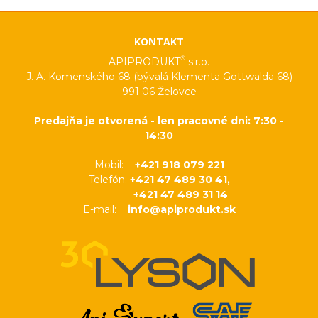
KONTAKT
®
APIPRODUKT
s.r.o.
J. A. Komenského 68 (bývalá Klementa Gottwalda 68)
991 06 Želovce
Predajňa je otvorená - len pracovné dni: 7:30 -
14:30
Mobil:
+421 918 079 221
Telefón:
+421 47 489 30 41,
+421 47 489 31 14
E-mail:
info@apiprodukt.sk