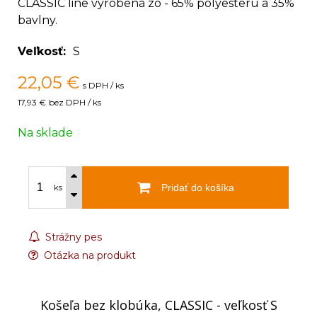
CLASSIC line vyrobená zo - 65% polyesteru a 35%
bavlny.
Veľkosť
S
22,05
€
s DPH / ks
17,93 €
bez DPH / ks
Na sklade
Pridať do košíka
ks
Strážny pes
Otázka na produkt
Košeľa bez klobúka, CLASSIC - veľkosť S