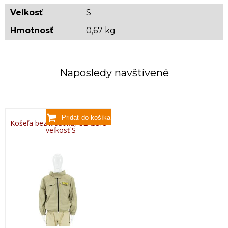
L
176
104
74-13
Veľkosť
XL
182
S
112
80-14
2XL
188
120
82-15
Hmotnosť
0,67 kg
3XL
192
128
84-16
4XL
198
134
92-16
Orientačná hmotnosť: 0,670 kg
Naposledy navštívené
Košeľa bez klobúka, CLASSIC
- veľkosť S