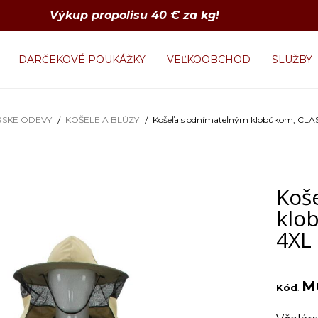
Výkup propolisu 40 € za kg!
DARČEKOVÉ POUKÁŽKY
VEĽKOOBCHOD
SLUŽBY
RSKE ODEVY
KOŠELE A BLÚZY
Košeľa s odnímateľným klobúkom, CLASS
Koš
klob
4XL
M
Kód
: