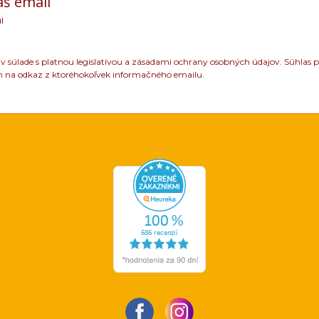
áš email
i
 súlade s platnou legislatívou a zásadami ochrany osobných údajov. Súhlas p
m na odkaz z ktoréhokoľvek informačného emailu.