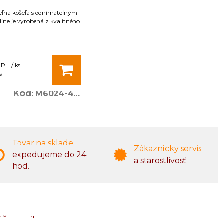
eľná košeľa s odnímateľným
ne je vyrobená z kvalitného
DPH / ks
s
Kód
:
M6024-4XL
Tovar na sklade
Zákaznícky servis
expedujeme do 24
a starostlivosť
hod.