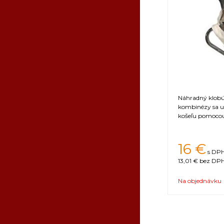
Náhradný klobúk
kombinézy sa u
košeľu pomocou
16
€
s DPH
13,01 €
bez DPH
Na objednávku