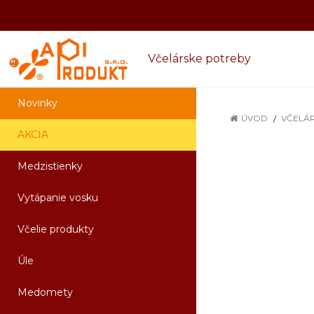
Včelárske potreby
Novinky
ÚVOD
VČELÁ
AKCIA
Medzistienky
Vytápanie vosku
Včelie produkty
Úle
Medomety