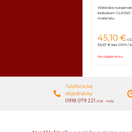
Včelárska rozopínat
klobúkom CLASSIC li
materiálu.
45,10 €
s 
36,67 €
bez DPH / k
Na objednávku
Telefonické
objednávky
0918 079 221
(7:30 - 14:30)