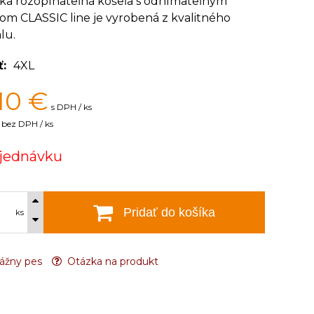
ska rozopínateľná košeľa s odnímateľným
om CLASSIC line je vyrobená z kvalitného
lu.
ť
4XL
10
€
s DPH / ks
bez DPH / ks
jednávku
Pridať do košíka
ks
ážny pes
Otázka na produkt