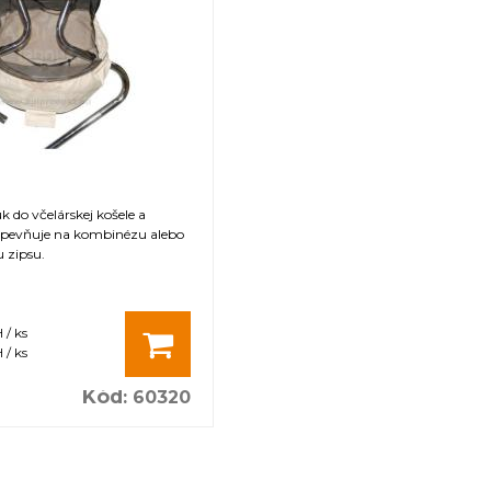
 do včelárskej košele a
pevňuje na kombinézu alebo
 zipsu.
 / ks
 / ks
Kód
:
60320