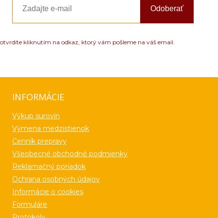
Odoberať
otvrdíte kliknutím na odkaz, ktorý vám pošleme na váš email.
INFORMÁCIE
Výkup surovín
Výmena medzistienok
Cenník prepravy
Všeobecné obchodné podmienky
Reklamačný poriadok
Ochrana osobných údajov
Informácie o cookies
Formuláre
Protokoly