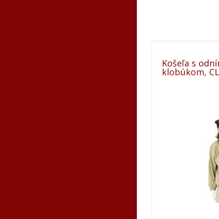
Košeľa s odn
klobúkom, CLA