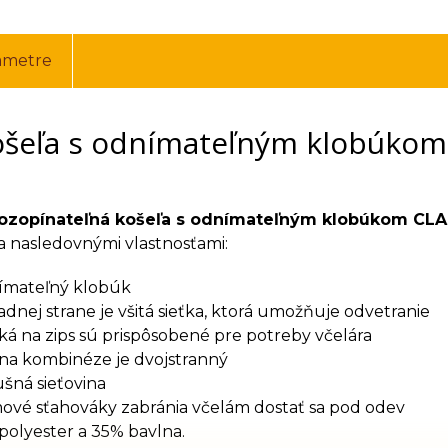
ametre
šeľa s odnímateľným klobúkom, 
rozopínateľná košeľa s odnímateľným klobúkom CLA
a nasledovnými vlastnosťami:
mateľný klobúk
adnej strane je všitá sieťka, ktorá umožňuje odvetranie
ká na zips sú prispôsobené pre potreby včelára
 na kombinéze je dvojstranný
šná sieťovina
vé sťahováky zabránia včelám dostať sa pod odev
polyester a 35% bavlna.