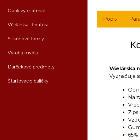
Obalový materiál
Popis
Par
Včelárska literatúra
Silikónové formy
Ko
Výroba mydla
Darčekové predmety
Včelárska 
Vyznačuje s
Štartovacie balíčky
Odní
Na z
Vrec
Zips
Vzdu
Gumo
65% 