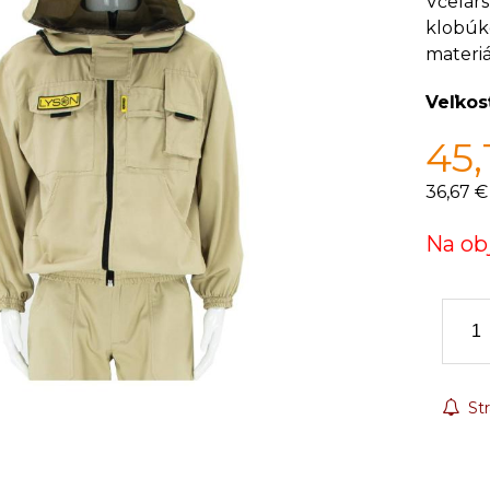
Včelár
klobúk
materiá
Veľkos
45,
36,67 €
Na ob
Str