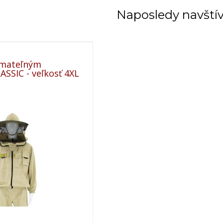
Naposledy navští
ímateľným
SSIC - veľkosť 4XL