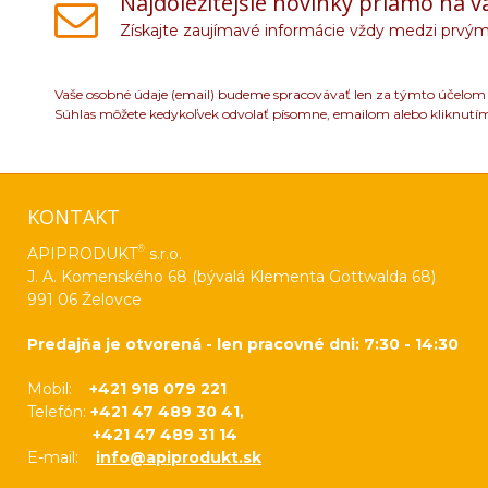
Najdôležitejšie novinky priamo na v
Získajte zaujímavé informácie vždy medzi prvým
Vaše osobné údaje (email) budeme spracovávať len za týmto účelom v
Súhlas môžete kedykoľvek odvolať písomne, emailom alebo kliknutí
KONTAKT
®
APIPRODUKT
s.r.o.
J. A. Komenského 68 (bývalá Klementa Gottwalda 68)
991 06 Želovce
Predajňa je otvorená - len pracovné dni: 7:30 - 14:30
Mobil:
+421 918 079 221
Telefón:
+421 47 489 30 41,
+421 47 489 31 14
E-mail:
info@apiprodukt.sk