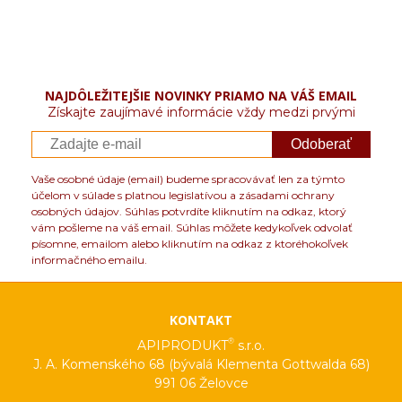
NAJDÔLEŽITEJŠIE NOVINKY PRIAMO NA VÁŠ EMAIL
Získajte zaujímavé informácie vždy medzi prvými
Odoberať
Vaše osobné údaje (email) budeme spracovávať len za týmto
účelom v súlade s platnou legislatívou a zásadami ochrany
osobných údajov. Súhlas potvrdíte kliknutím na odkaz, ktorý
vám pošleme na váš email. Súhlas môžete kedykoľvek odvolať
písomne, emailom alebo kliknutím na odkaz z ktoréhokoľvek
informačného emailu.
KONTAKT
®
APIPRODUKT
s.r.o.
J. A. Komenského 68 (bývalá Klementa Gottwalda 68)
991 06 Želovce