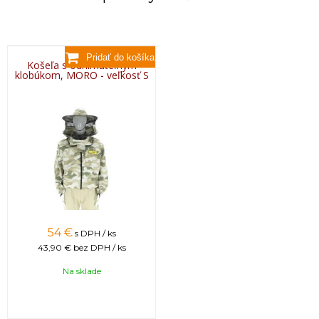
Košeľa s odnímateľným
klobúkom, MORO - veľkosť S
54 €
s DPH / ks
43,90 €
bez DPH / ks
Na sklade