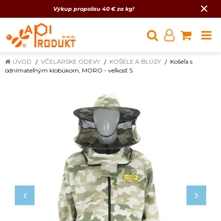
×
Výkup propolisu 40 € za kg!
ÚVOD
VČELÁRSKE ODEVY
KOŠELE A BLÚZY
Košeľa s
odnímateľným klobúkom, MORO - veľkosť S