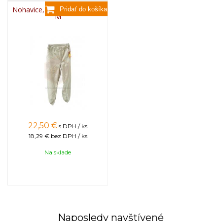
Nohavice, CLASSIC - veľkosť
M
22,50
€
s DPH / ks
18,29 €
bez DPH / ks
Na sklade
Naposledy navštívené