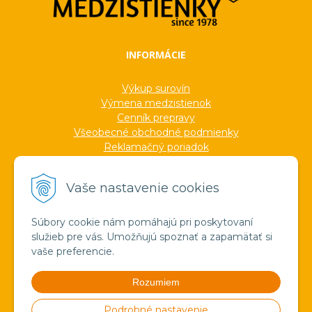
INFORMÁCIE
Výkup surovín
Výmena medzistienok
Cenník prepravy
Všeobecné obchodné podmienky
Reklamačný poriadok
Ochrana osobných údajov
Informácie o cookies
Vaše nastavenie cookies
Formuláre
Protokoly
Ocenenia
Súbory cookie nám pomáhajú pri poskytovaní
Veľkoobchod
služieb pre vás. Umožňujú spoznať a zapamätať si
Verejné obstarávanie
vaše preferencie.
Výroba sviečok zo včelieho vosku
Pravda o medzistienkach a vosku
Rozumiem
Spoznajte náš región!
Štúdium
Podrobné nastavenie