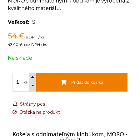
MORO s odnímateľným klobúkom je vyrobená z
kvalitného materiálu.
Veľkosť
S
54
€
s DPH / ks
43,90 €
bez DPH / ks
Na sklade
Pridať do košíka
ks
Strážny pes
Otázka na produkt
Košeľa s odnímateľným klobúkom, MORO -
veľkosť S