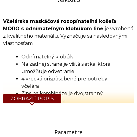
Včelárska maskáčová rozopínateľná košeľa
MORO s odnímateľným klobúkom line
je vyrobená
z kvalitného materiálu. Vyznačuje sa nasledovnými
vlastnosťami:
Odnímateľný klobúk
Na zadnej strane je všitá sieťka, ktorá
umožňuje odvetranie
4 vrecká prispôsobené pre potreby
včelára
Zips na kombinéze je dvojstranný
ZOBRAZIŤ POPIS
Vzdušná sieťovina
Gumové sťahováky zabránia včelám
dostať sa pod odev
Vyrobené z 65% polyesteru a 35% bavlny
Parametre
Dostupné veľkosti:
S, M, L, XL, 2XL, 3XL, 4XL