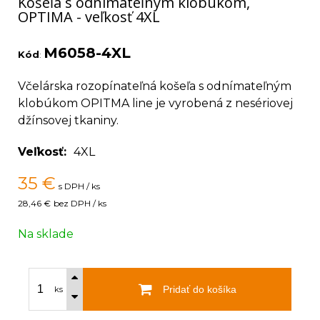
Košeľa s odnímateľným klobúkom,
OPTIMA - veľkosť 4XL
M6058-4XL
Kód
:
Včelárska rozopínateľná košeľa s odnímateľným
klobúkom OPITMA line je vyrobená z nesériovej
džínsovej tkaniny.
Veľkosť
4XL
35
€
s DPH / ks
28,46 €
bez DPH / ks
Na sklade
Pridať do košíka
ks