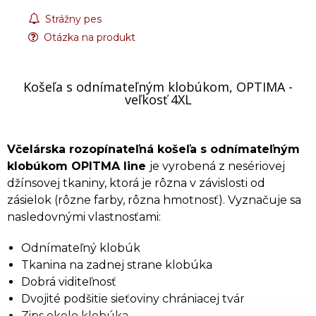
Strážny pes
Otázka na produkt
Košeľa s odnímateľným klobúkom, OPTIMA -
veľkosť 4XL
Včelárska rozopínateľná košeľa s odnímateľným
klobúkom OPITMA line
je vyrobená z nesériovej
džínsovej tkaniny, ktorá je rôzna v závislosti od
zásielok (rôzne farby, rôzna hmotnosť). Vyznačuje sa
nasledovnými vlastnosťami:
Odnímateľný klobúk
Tkanina na zadnej strane klobúka
Dobrá viditeľnosť
Dvojité podšitie sieťoviny chrániacej tvár
Zips okolo klobúka