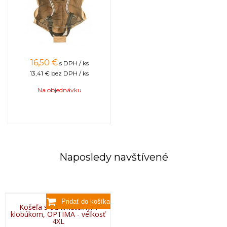
16,50
€
s DPH / ks
13,41 €
bez DPH / ks
Na objednávku
Naposledy navštívené
Košeľa s odnímateľným
klobúkom, OPTIMA - veľkosť
4XL