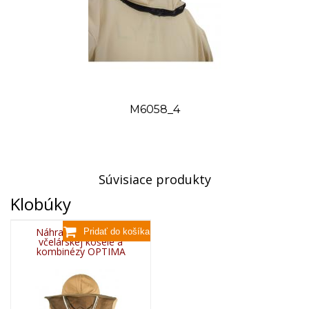
M6058_4
Súvisiace produkty
Klobúky
Náhradný klobúk do
včelárskej košele a
kombinézy OPTIMA