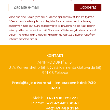
Odoberať
Vaše osobné údaje (email) budeme spracovávať len za týmto
účelom v súlade s platnou legislatívou a zásadami ochrany
osobných údajov. Súhlas potvrdíte kliknutím na odkaz, ktorý
vám pošleme na váš email. Súhlas môžete kedykoľvek odvolať
písomne, emailom alebo kliknutím na odkaz z ktoréhokoľvek
informačného emailu.
KONTAKT
®
APIPRODUKT
s.r.o.
J. A. Komenského 68 (bývalá Klementa Gottwalda 68)
991 06 Želovce
Predajňa je otvorená - len pracovné dni: 7:30 -
14:30
Mobil:
+421 918 079 221
Telefón:
+421 47 489 30 41,
+421 47 489 31 14