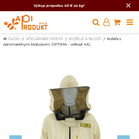
×
Výkup propolisu 40 € za kg!
ÚVOD
VČELÁRSKE ODEVY
KOŠELE A BLÚZY
Košeľa s
odnímateľným klobúkom, OPTIMA - veľkosť 4XL