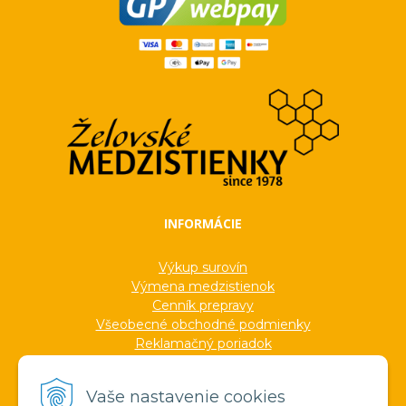
INFORMÁCIE
Výkup surovín
Výmena medzistienok
Cenník prepravy
Všeobecné obchodné podmienky
Reklamačný poriadok
Ochrana osobných údajov
Informácie o cookies
Vaše nastavenie cookies
Formuláre