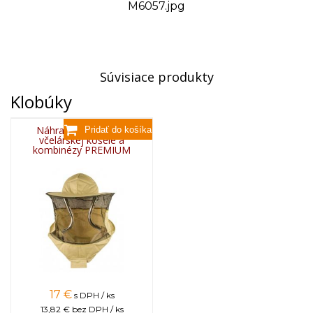
M6057.jpg
Súvisiace produkty
Klobúky
Náhradný klobúk do
včelárskej košele a
kombinézy PREMIUM
17
€
s DPH / ks
13,82 €
bez DPH / ks