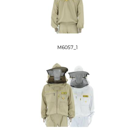
3XL
192
132-138
110
4XL
198
144-150
115
Orientačná hmotnosť: 0,920 kg
M6057_1