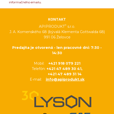
informačného emailu.
KONTAKT
®
APIPRODUKT
s.r.o.
J. A. Komenského 68 (bývalá Klementa Gottwalda 68)
991 06 Želovce
Predajňa je otvorená - len pracovné dni: 7:30 -
14:30
Mobil:
+421 918 079 221
Telefón:
+421 47 489 30 41,
+421 47 489 31 14
E-mail:
info@apiprodukt.sk