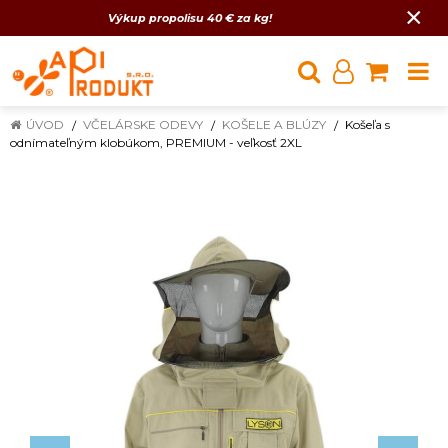
×
Výkup propolisu 40 € za kg!
ÚVOD
VČELÁRSKE ODEVY
KOŠELE A BLÚZY
Košeľa s
odnímateľným klobúkom, PREMIUM - veľkosť 2XL