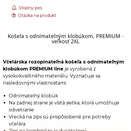
Strážny pes
Otázka na produkt
Košeľa s odnímateľným klobúkom, PREMIUM -
veľkosť 2XL
Včelárska rozopínateľná košeľa s odnímateľným
klobúkom PREMIUM line
je vyrobená z
vysokokvalitného materiálu. Vyznačuje sa
nasledovnými vlastnosťami:
Odnímateľný klobúk
Na zadnej strane je všitá sieťka, ktorá umožňuje
odvetranie
Vrecká na zips sú prispôsobené pre potreby
včelára
Zips na kombinéze je dvojstranný