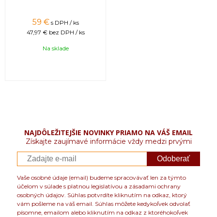
59 €
s DPH / ks
47,97 €
bez DPH / ks
Na sklade
NAJDÔLEŽITEJŠIE NOVINKY PRIAMO NA VÁŠ EMAIL
Získajte zaujímavé informácie vždy medzi prvými
Odoberať
Vaše osobné údaje (email) budeme spracovávať len za týmto
účelom v súlade s platnou legislatívou a zásadami ochrany
osobných údajov. Súhlas potvrdíte kliknutím na odkaz, ktorý
vám pošleme na váš email. Súhlas môžete kedykoľvek odvolať
písomne, emailom alebo kliknutím na odkaz z ktoréhokoľvek