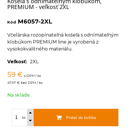
Košeľa s odnímateľným klobúkom,
PREMIUM - veľkosť 2XL
M6057-2XL
Kód
:
Včelárska rozopínateľná košeľa s odnímateľným
klobúkom PREMIUM line je vyrobená z
vysokokvalitného materiálu.
Veľkosť
2XL
59
€
s DPH / ks
47,97 €
bez DPH / ks
Na sklade
Pridať do košíka
ks