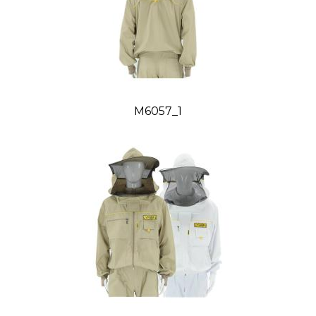
3XL
192
132-138
110
4XL
198
144-150
115
Orientačná hmotnosť: 0,920 kg
M6057_1