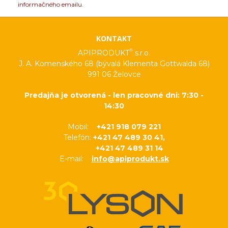
informačného emailu.
KONTAKT
®
APIPRODUKT
s.r.o.
J. A. Komenského 68 (bývalá Klementa Gottwalda 68)
991 06 Želovce
Predajňa je otvorená - len pracovné dni: 7:30 -
14:30
Mobil:
+421 918 079 221
Telefón:
+421 47 489 30 41,
+421 47 489 31 14
E-mail:
info@apiprodukt.sk