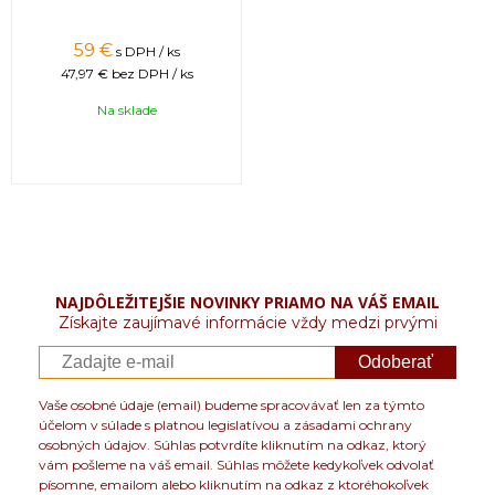
59 €
s DPH / ks
47,97 €
bez DPH / ks
Na sklade
NAJDÔLEŽITEJŠIE NOVINKY PRIAMO NA VÁŠ EMAIL
Získajte zaujímavé informácie vždy medzi prvými
Odoberať
Vaše osobné údaje (email) budeme spracovávať len za týmto
účelom v súlade s platnou legislatívou a zásadami ochrany
osobných údajov. Súhlas potvrdíte kliknutím na odkaz, ktorý
vám pošleme na váš email. Súhlas môžete kedykoľvek odvolať
písomne, emailom alebo kliknutím na odkaz z ktoréhokoľvek