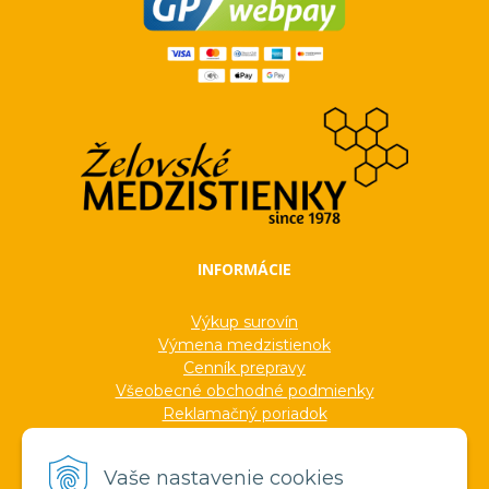
INFORMÁCIE
Výkup surovín
Výmena medzistienok
Cenník prepravy
Všeobecné obchodné podmienky
Reklamačný poriadok
Ochrana osobných údajov
Informácie o cookies
Vaše nastavenie cookies
Formuláre