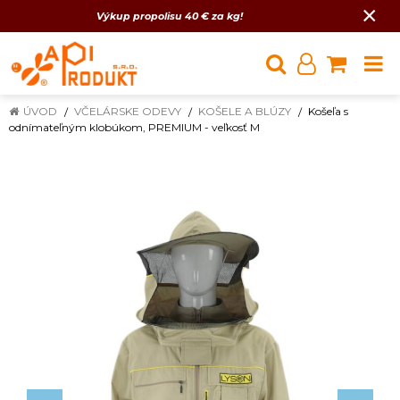
×
Výkup propolisu 40 € za kg!
ÚVOD
VČELÁRSKE ODEVY
KOŠELE A BLÚZY
Košeľa s
odnímateľným klobúkom, PREMIUM - veľkosť M