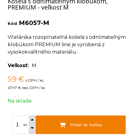
Košeľa s odnímateľným klobúkom,
PREMIUM - veľkosť M
M6057-M
Kód
:
Včelárska rozopínateľná košeľa s odnímateľným
klobúkom PREMIUM line je vyrobená z
vysokokvalitného materiálu.
Veľkosť
M
59
€
s DPH / ks
47,97 €
bez DPH / ks
Na sklade
Pridať do košíka
ks