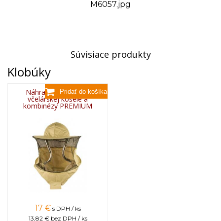
M6057.jpg
Súvisiace produkty
Klobúky
Náhradný klobúk do
včelárskej košele a
kombinézy PREMIUM
17
€
s DPH / ks
13,82 €
bez DPH / ks