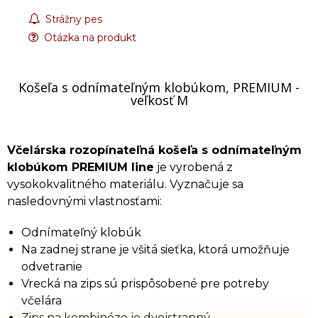
Strážny pes
Otázka na produkt
Košeľa s odnímateľným klobúkom, PREMIUM -
veľkosť M
Včelárska rozopínateľná košeľa s odnímateľným
klobúkom PREMIUM line
je vyrobená z
vysokokvalitného materiálu. Vyznačuje sa
nasledovnými vlastnosťami:
Odnímateľný klobúk
Na zadnej strane je všitá sieťka, ktorá umožňuje
odvetranie
Vrecká na zips sú prispôsobené pre potreby
včelára
Zips na kombinéze je dvojstranný