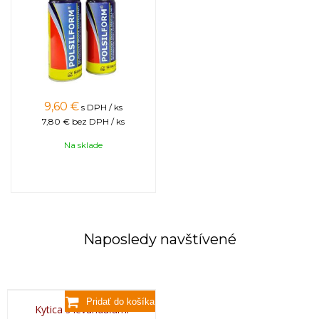
9,60
€
s DPH / ks
7,80 €
bez DPH / ks
Na sklade
Naposledy navštívené
Kytica s levanduľami