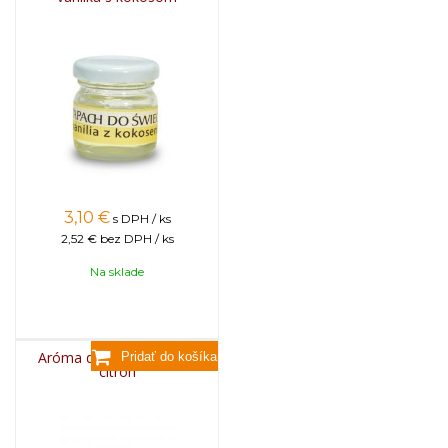
3,10
€
s DPH / ks
2,52 €
bez DPH / ks
Na sklade
Aróma do sviečok, 25g -
citrón