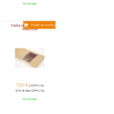
Na sklade
Farba na sviečky, 25g -
oranžová
7,50
€
s DPH / ks
6,10 €
bez DPH / ks
Na sklade