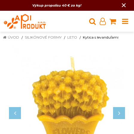
×
Výkup propolisu 40 € za kg!
ÚVOD
SILIKÓNOVÉ FORMY
LETO
Kytica s levanduľami