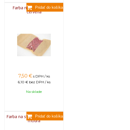
Farba na sviečky, 25g -
červená
7,50
€
s DPH / ks
6,10 €
bez DPH / ks
Na sklade
Farba na sviečky, 25g - svetlo
modrá