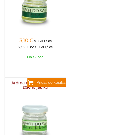
3,10
€
s DPH / ks
2,52 €
bez DPH / ks
Na sklade
Aróma do sviečok, 25g -
zelené jablko