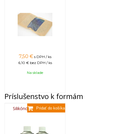
7,50
€
s DPH / ks
6,10 €
bez DPH / ks
Na sklade
Príslušenstvo k formám
Silikónový sprej 400 ml