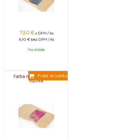
7,50
€
s DPH / ks
6,10 €
bez DPH / ks
Na sklade
Farba na sviečky, 25g -
ružová