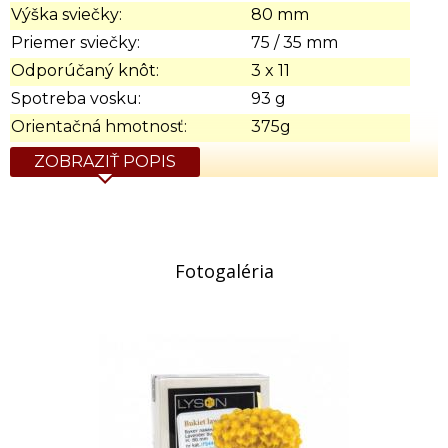
Výška sviečky:
80 mm
Priemer sviečky:
75 / 35 mm
Odporúčaný knôt:
3 x 11
Spotreba vosku:
93 g
Orientačná hmotnosť:
375g
ZOBRAZIŤ POPIS
Fotogaléria