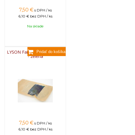
7,50
€
s DPH / ks
6,10 €
bez DPH / ks
Na sklade
LYSON Farba na sviečky, 25g
- zelená
7,50
€
s DPH / ks
6,10 €
bez DPH / ks