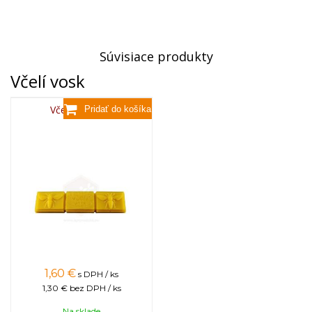
Súvisiace produkty
Včelí vosk
Včelí vosk,80g
1,60
€
s DPH / ks
1,30 €
bez DPH / ks
Na sklade