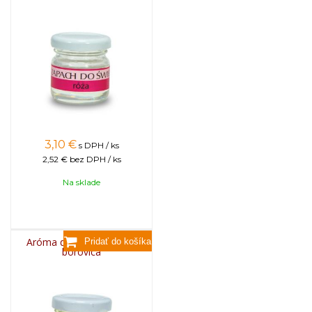
3,10
€
s DPH / ks
2,52 €
bez DPH / ks
Na sklade
Aróma do sviečok, 25g -
borovica