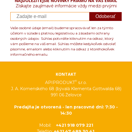
NAJDÔLEŽITEJŠIE NOVINKY PRIAMO NA VÁŠ EMAIL
Získajte zaujímavé informácie vždy medzi prvými
Odoberať
Vaše osobné údaje (email) budeme spracovávať len za týmto
účelom v súlade s platnou legislatívou a zásadami ochrany
osobných údajov. Súhlas potvrdíte kliknutím na odkaz, ktorý
vám pošleme na váš email. Súhlas môžete kedykoľvek odvolať
písomne, emailom alebo kliknutím na odkaz z ktoréhokoľvek
informačného emailu.
KONTAKT
®
APIPRODUKT
s.r.o.
J. A. Komenského 68 (bývalá Klementa Gottwalda 68)
991 06 Želovce
Predajňa je otvorená - len pracovné dni: 7:30 -
14:30
Mobil:
+421 918 079 221
Telefón:
+421 47 489 30 41,