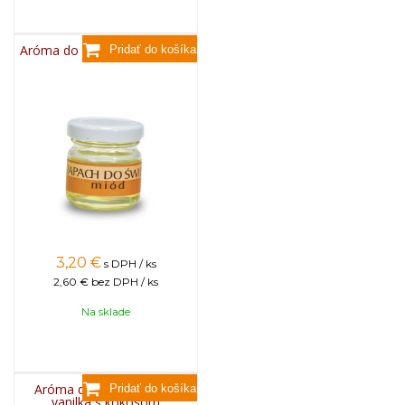
Aróma do sviečok, 25g - med
3,20
€
s DPH / ks
2,60 €
bez DPH / ks
Na sklade
Aróma do sviečok, 25g -
vanilka s kokosom