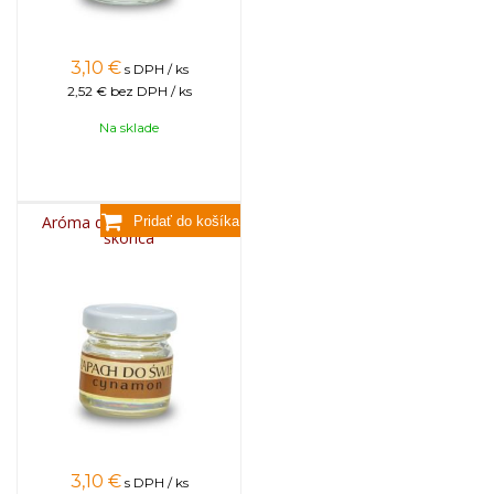
3,10
€
s DPH / ks
2,52 €
bez DPH / ks
Na sklade
Aróma do sviečok, 25g -
škorica
3,10
€
s DPH / ks