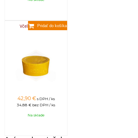
Včelí vosk, 3,5kg
42,90
€
s DPH / ks
34,88 €
bez DPH / ks
Na sklade