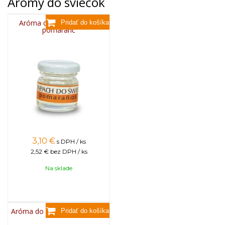
Arómy do sviečok
Aróma do sviečok, 25g -
pomaranč
3,10
€
s DPH / ks
2,52 €
bez DPH / ks
Na sklade
Aróma do sviečok, 25g - ruža