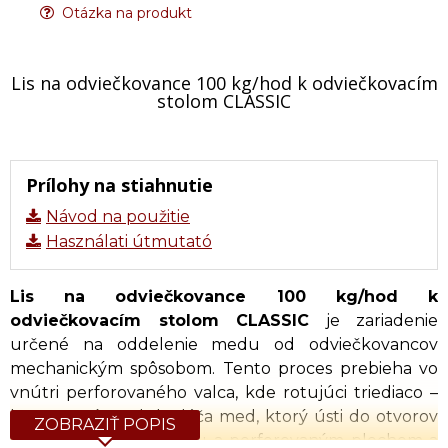
Otázka na produkt
Lis na odviečkovance 100 kg/hod k odviečkovacím
stolom CLASSIC
Prílohy na stiahnutie
Návod na použitie
Használati útmutató
Lis na odviečkovance 100 kg/hod k
odviečkovacím stolom CLASSIC
je zariadenie
určené na oddelenie medu od odviečkovancov
mechanickým spôsobom. Tento proces prebieha vo
vnútri perforovaného valca, kde rotujúci triediaco –
kompresný modul stláča med, ktorý ústi do otvorov
ZOBRAZIŤ POPIS
medzi triediacou časťou a perforovaným plechom a