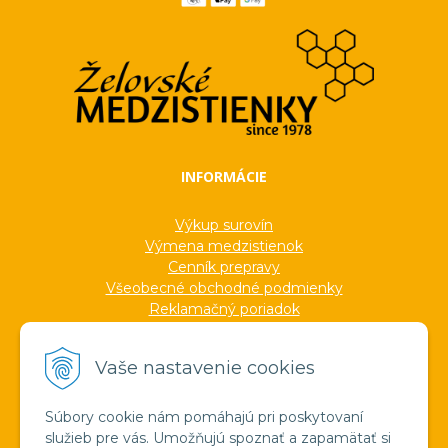
INFORMÁCIE
Výkup surovín
Výmena medzistienok
Cenník prepravy
Všeobecné obchodné podmienky
Reklamačný poriadok
Ochrana osobných údajov
Informácie o cookies
Vaše nastavenie cookies
Formuláre
Protokoly
Ocenenia
Súbory cookie nám pomáhajú pri poskytovaní
Veľkoobchod
služieb pre vás. Umožňujú spoznať a zapamätať si