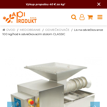
×
Výkup propolisu 40 € za kg!
ÚVOD
MEDOBRANIE
ODVIEČKOVAČE
Lis na odviečkovance
100 kg/hod k odviečkovacím stolom CLASSIC