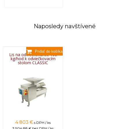
Naposledy navštívené
Lis na odviečkovance 100
kg/hod k odviečkovacím
stolom CLASSIC
4 803 €
s DPH / ks
3 904,88 €
bez DPH / ks