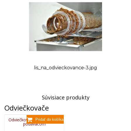
termíne Vás budeme informovať.
lis_na_odvieckovance-3.jpg
Súvisiace produkty
Odviečkovače
Odviečkovací stôl s ručným
podávačom