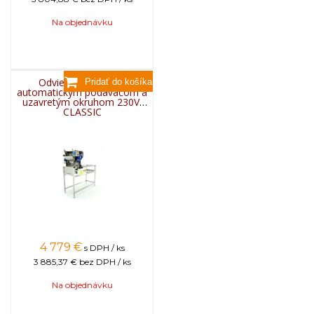
Na objednávku
Odviečkovací stôl s
automatickým podávačom a
uzavretým okruhom 230V,
CLASSIC
4 779
€
s DPH / ks
3 885,37 €
bez DPH / ks
Na objednávku