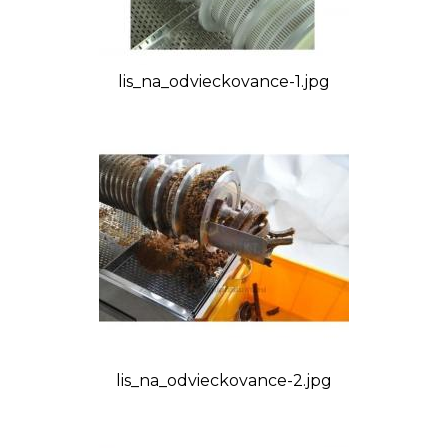
Regulované otáčky motora: max 9 ot/min
Výstupný guľový ventil 5/4”
Rozmery: výška 80 cm, šírka 52 cm, dĺžka 128 cm
lis_na_odvieckovance-1.jpg
Orientačná hmotnosť: 86,300 kg
VIDEO:
Tovar, ktorý nie je uvádzaný ako tovar skladom,
lis_na_odvieckovance-2.jpg
vieme zabezpečiť a dodať max. do 2 až 8
týždňov od zaplatenia predfaktúry. O presnom