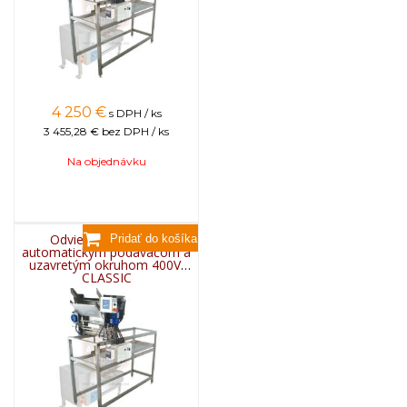
4 250
€
s DPH / ks
3 455,28 €
bez DPH / ks
Na objednávku
Odviečkovací stôl s
automatickým podávačom a
uzavretým okruhom 400V,
CLASSIC