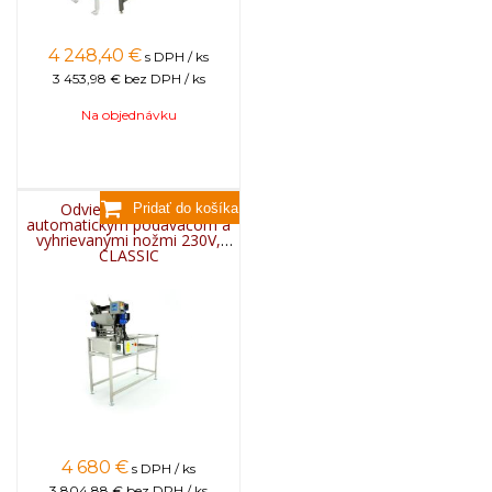
4 248,40
€
s DPH / ks
3 453,98 €
bez DPH / ks
Na objednávku
Odviečkovací stôl s
automatickým podávačom a
vyhrievanými nožmi 230V,
CLASSIC
4 680
€
s DPH / ks
3 804,88 €
bez DPH / ks