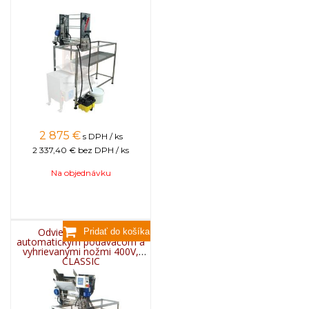
2 875
€
s DPH / ks
2 337,40 €
bez DPH / ks
Na objednávku
Odviečkovací stôl s
automatickým podávačom a
vyhrievanými nožmi 400V,
CLASSIC