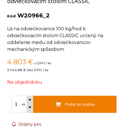
odviečkovacím stolom CLASSIC
W20966_2
Kód
:
Lis na odviečkovance 100 kg/hod k
odviečkovacím stolom CLASSIC určený na
oddelenie medu od odviečkovancov
mechanickým spôsobom.
4 803
€
s DPH / ks
3 904,88 €
bez DPH / ks
Na objednávku
Pridať do košíka
ks
Strážny pes