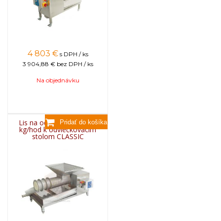
4 803
€
s DPH / ks
3 904,88 €
bez DPH / ks
Na objednávku
Lis na odviečkovance 50
kg/hod k odviečkovacím
stolom CLASSIC