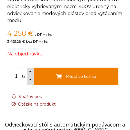
elektricky vyhrievanými nožmi 400V určený na
odviečkovanie medových plástov pred vytáčaním
medu.
4 250
€
s DPH / ks
3 455,28 €
bez DPH / ks
Na objednávku
Pridať do košíka
ks
Strážny pes
Otázka na produkt
Odviečkovací stôl s automatickým podávačom a
vyhrievanými nožmi 400V, CLASSIC