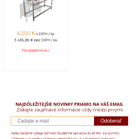
4 250 €
s DPH / ks
3 455,28 €
bez DPH / ks
Na objednávku
NAJDÔLEŽITEJŠIE NOVINKY PRIAMO NA VÁŠ EMAIL
Získajte zaujímavé informácie vždy medzi prvými
Odoberať
Vaše osobné údaje (email) budeme spracovávať len za týmto
účelom v súlade s platnou legislatívou a zásadami ochrany