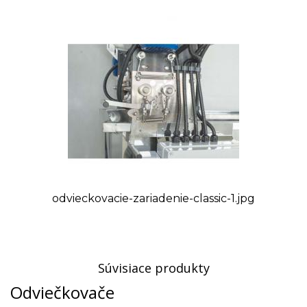
odviečkovance padali priamo do lisu na
odviečkovance, ktorý následne oddelí med a vosk. K
odviečkovaciemu stolu s automatickým podávačom
je možné osobitne zakúpiť lis na odviečkovance s
kapacitou 50 kg/hod alebo 100 kg/hod.
Zariadenie je možné použiť na odviečkovanie
klasických rámikov, hoffmanových rámikov (rámiky s
plieckami) a taktiež na rámiky s medzerníkmi.
Odviečkovací stôl sa vyrába na zakázku, preto
Vás prosíme uvádzať rozmer rámika (ideálne
technický výkres rámika alebo 5 ks vzorových
odvieckovacie-zariadenie-classic-1.jpg
rámikov).
Technické parametre
Pracovné napätie zariadenia: 400 V
Súvisiace produkty
Frekvencia: 50 Hz
Odviečkovače
Výkon motora pohonu nožov: 0,18 kW