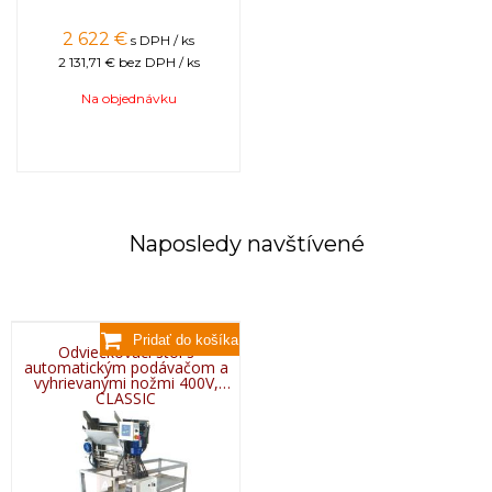
2 622
€
s DPH / ks
2 131,71 €
bez DPH / ks
Na objednávku
Naposledy navštívené
Odviečkovací stôl s
automatickým podávačom a
vyhrievanými nožmi 400V,
CLASSIC