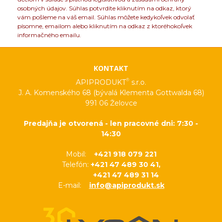
osobných údajov. Súhlas potvrdíte kliknutím na odkaz, ktorý
vám pošleme na váš email. Súhlas môžete kedykoľvek odvolať
písomne, emailom alebo kliknutím na odkaz z ktoréhokoľvek
informačného emailu.
KONTAKT
®
APIPRODUKT
s.r.o.
J. A. Komenského 68 (bývalá Klementa Gottwalda 68)
991 06 Želovce
Predajňa je otvorená - len pracovné dni: 7:30 -
14:30
Mobil:
+421 918 079 221
Telefón:
+421 47 489 30 41,
+421 47 489 31 14
E-mail:
info@apiprodukt.sk