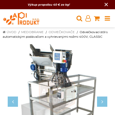
×
Výkup propolisu 40 € za kg!
ÚVOD
MEDOBRANIE
ODVIEČKOVAČE
Odviečkovací stôl s
automatickým podávačom a vyhrievanými nožmi 400V, CLASSIC