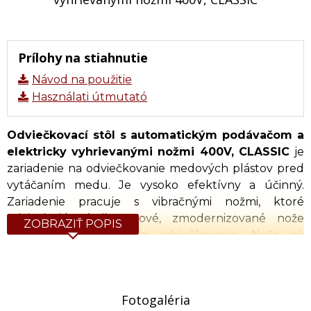
Prílohy na stiahnutie
Návod na použitie
Használati útmutató
Odviečkovací stôl s automatickým podávačom a
elektricky vyhrievanými nožmi 400V, CLASSIC
je
zariadenie na odviečkovanie medových plástov pred
vytáčaním medu. Je vysoko efektívny a účinný.
Zariadenie pracuje s vibračnými nožmi, ktoré
odviečkujú rámiky. Nové, zmodernizované nože
ZOBRAZIŤ POPIS
umožňujú dôkladnejšie odviečkovanie. Nože sú
elektricky vyhrievané. Zariadenie je vybavené
podávačom, ktorý automaticky podáva zaviečkované
rámiky. Odviečkovací stôl nemá zbernú nádrž na
Fotogaléria
odviečkovaný materiál. Je navrhnutý tak, aby