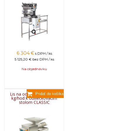
6 304
€
s DPH / ks
5 125,20 €
bez DPH / ks
Na objednávku
Lis na odviečkovance 100
kg/hod k odviečkovacím
stolom CLASSIC